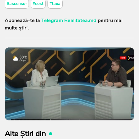
#ascensor
#cost
#taxa
Abonează-te la
Telegram Realitatea.md
pentru mai
multe știri.
Alte Știri din