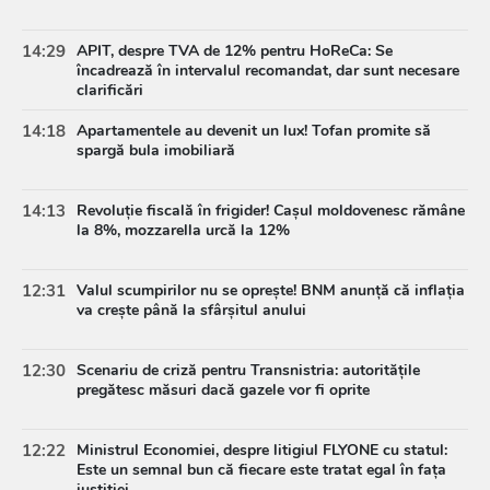
14:29
APIT, despre TVA de 12% pentru HoReCa: Se
încadrează în intervalul recomandat, dar sunt necesare
clarificări
14:18
Apartamentele au devenit un lux! Tofan promite să
spargă bula imobiliară
14:13
Revoluție fiscală în frigider! Cașul moldovenesc rămâne
la 8%, mozzarella urcă la 12%
12:31
Valul scumpirilor nu se oprește! BNM anunță că inflația
va crește până la sfârșitul anului
12:30
Scenariu de criză pentru Transnistria: autoritățile
pregătesc măsuri dacă gazele vor fi oprite
12:22
Ministrul Economiei, despre litigiul FLYONE cu statul:
Este un semnal bun că fiecare este tratat egal în fața
justiției