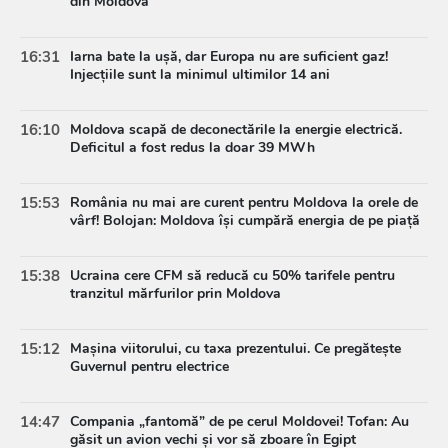
din Moldova
16:31
Iarna bate la ușă, dar Europa nu are suficient gaz!
Injecțiile sunt la minimul ultimilor 14 ani
16:10
Moldova scapă de deconectările la energie electrică.
Deficitul a fost redus la doar 39 MWh
15:53
România nu mai are curent pentru Moldova la orele de
vârf! Bolojan: Moldova își cumpără energia de pe piață
15:38
Ucraina cere CFM să reducă cu 50% tarifele pentru
tranzitul mărfurilor prin Moldova
15:12
Mașina viitorului, cu taxa prezentului. Ce pregătește
Guvernul pentru electrice
14:47
Compania „fantomă” de pe cerul Moldovei! Tofan: Au
găsit un avion vechi și vor să zboare în Egipt