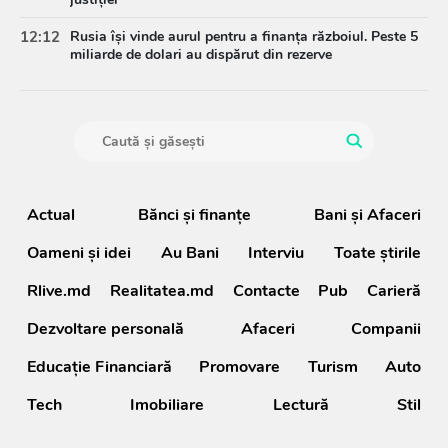
12:12
Rusia își vinde aurul pentru a finanța războiul. Peste 5
miliarde de dolari au dispărut din rezerve
Actual
Bănci şi finanţe
Bani și Afaceri
Oameni şi idei
Au Bani
Interviu
Toate știrile
Rlive.md
Realitatea.md
Contacte
Pub
Carieră
Dezvoltare personală
Afaceri
Companii
Educație Financiară
Promovare
Turism
Auto
Tech
Imobiliare
Lectură
Stil