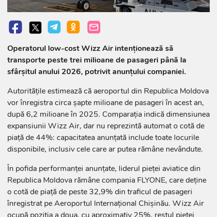
Operatorul low-cost Wizz Air intenționează să
transporte peste trei milioane de pasageri până la
sfârșitul anului 2026, potrivit anunțului companiei.
Autoritățile estimează că aeroportul din Republica Moldova
vor înregistra circa șapte milioane de pasageri în acest an,
după 6,2 milioane în 2025. Comparația indică dimensiunea
expansiunii Wizz Air, dar nu reprezintă automat o cotă de
piață de 44%: capacitatea anunțată include toate locurile
disponibile, inclusiv cele care ar putea rămâne nevândute.
În pofida performanței anunțate, liderul pieței aviatice din
Republica Moldova rămâne compania FLYONE, care deține
o cotă de piață de peste 32,9% din traficul de pasageri
înregistrat pe Aeroportul Internațional Chișinău. Wizz Air
ocupă poziția a doua, cu aproximativ 25%, restul pieței