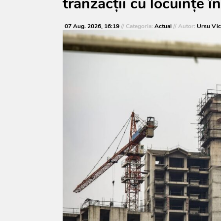
tranzacții cu locuințe î
07 Aug. 2026, 16:19
// Categoria:
Actual
// Autor:
Ursu Vic