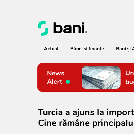
Actual
Bănci şi finanţe
Bani și 
Un
News
Alert
bu
Turcia a ajuns la import
Cine rămâne principalul