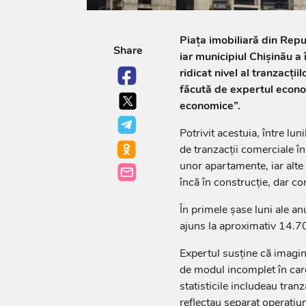
Piața imobiliară din Rep
Share
iar municipiul Chișinău a 
ridicat nivel al tranzacții
făcută de expertul econom
economice”.
Potrivit acestuia, între lu
de tranzacții comerciale î
unor apartamente, iar alte 
încă în construcție, dar co
În primele șase luni ale an
ajuns la aproximativ 14.7
Expertul susține că imagin
de modul incomplet în care
statisticile includeau tranza
reflectau separat operațiun