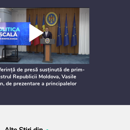
erință de presă susținută de prim-
Ședința Consi
strul Republicii Moldova, Vasile
Procurorilor
n, de prezentare a principalelor
ederi ale politicii fiscale pentru
 2027, care urmează să fie supusă
ultărilor publice