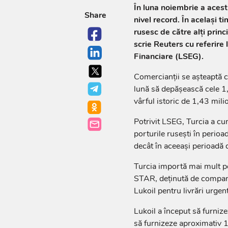
În luna noiembrie a acest
Share
nivel record. În același t
rusesc de către alți princ
scrie Reuters cu referire 
Financiare (LSEG).
Comercianții se așteaptă c
lună să depășească cele 1
vârful istoric de 1,43 mil
Potrivit LSEG, Turcia a cu
porturile rusești în peri
decât în ​​aceeași perioadă
Turcia importă mai mult pe
STAR, deținută de compan
Lukoil pentru livrări urgen
Lukoil a început să furnize
să furnizeze aproximativ 10