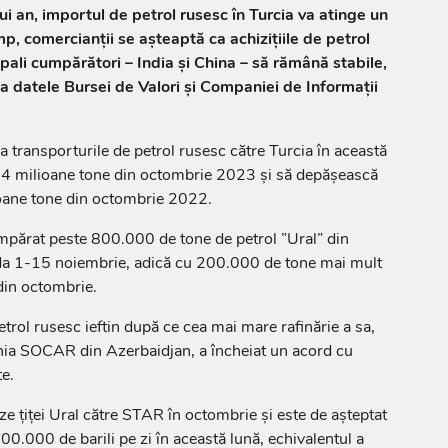
ui an, importul de petrol rusesc în Turcia va atinge un
imp, comercianții se așteaptă ca achizițiile de petrol
ipali cumpărători – India și China – să rămână stabile,
la datele Bursei de Valori și Companiei de Informații
a transporturile de petrol rusesc către Turcia în această
,4 milioane tone din octombrie 2023 și să depășească
ioane tone din octombrie 2022.
mpărat peste 800.000 de tone de petrol ”Ural” din
oada 1-15 noiembrie, adică cu 200.000 de tone mai mult
 din octombrie.
trol rusesc ieftin după ce cea mai mare rafinărie a sa,
ia SOCAR din Azerbaidjan, a încheiat un acord cu
te.
ze țiței Ural către STAR în octombrie și este de așteptat
0.000 de barili pe zi în această lună, echivalentul a