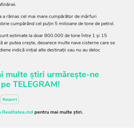
finăriei.
dia a rămas cel mai mare cumpărător de mărfuri
ombrie cumpărând cel puțin 5 milioane de tone de petrol.
 sunt estimate la doar 800.000 de tone între 1 și 15
ră ar putea crește, deoarece multe nave cisterne care se
iene indică inițial alte destinații sau nu au deloc
i multe știri urmărește-ne
pe
TELEGRAM
!
#export
 Realitatea.md
pentru mai multe știri.