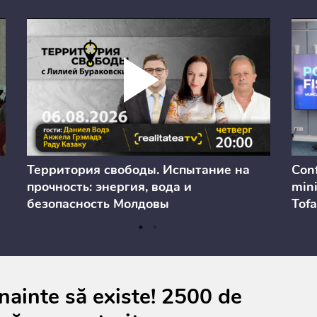
Территория свободы. Испытание на
Conf
прочность: энергия, вода и
mini
безопасность Молдовы
Tofa
prev
anul
cons
ainte să existe! 2500 de