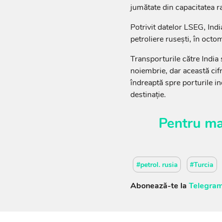
jumătate din capacitatea ra
Potrivit datelor LSEG, In
petroliere rusești, în oct
Transporturile către India
noiembrie, dar această cif
îndreaptă spre porturile ind
destinație.
Pentru ma
#petrol. rusia
#Turcia
Abonează-te la
Telegram