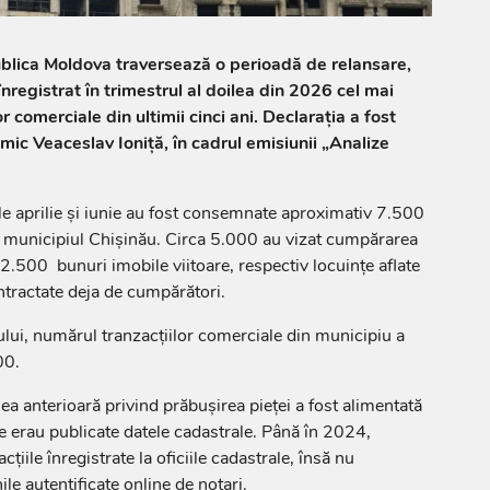
ublica Moldova traversează o perioadă de relansare,
înregistrat în trimestrul al doilea din 2026 cel mai
lor comerciale din ultimii cinci ani. Declarația a fost
ic Veaceslav Ioniță, în cadrul emisiunii „Analize
nile aprilie și iunie au fost consemnate aproximativ 7.500
n municipiul Chișinău. Circa 5.000 au vizat cumpărarea
2.500 bunuri imobile viitoare, respectiv locuințe aflate
ntractate deja de cumpărători.
ului, numărul tranzacțiilor comerciale din municipiu a
00.
ea anterioară privind prăbușirea pieței a fost alimentată
 erau publicate datele cadastrale. Până în 2024,
cțiile înregistrate la oficiile cadastrale, însă nu
ile autentificate online de notari.