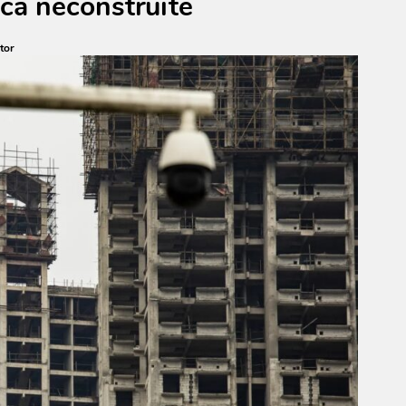
ncă neconstruite
tor