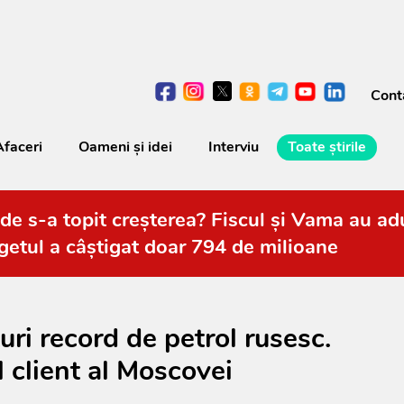
Cont
Afaceri
Oameni şi idei
Interviu
Toate știrile
de s-a topit creșterea? Fiscul și Vama au adu
getul a câștigat doar 794 de milioane
uri record de petrol rusesc.
 client al Moscovei