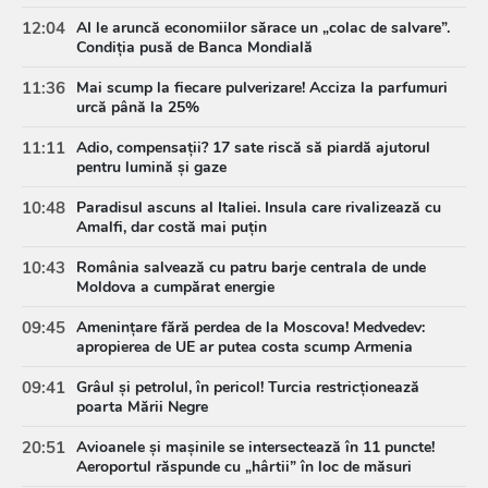
12:04
AI le aruncă economiilor sărace un „colac de salvare”.
Condiția pusă de Banca Mondială
11:36
Mai scump la fiecare pulverizare! Acciza la parfumuri
urcă până la 25%
11:11
Adio, compensații? 17 sate riscă să piardă ajutorul
pentru lumină și gaze
10:48
Paradisul ascuns al Italiei. Insula care rivalizează cu
Amalfi, dar costă mai puțin
10:43
România salvează cu patru barje centrala de unde
Moldova a cumpărat energie
09:45
Amenințare fără perdea de la Moscova! Medvedev:
apropierea de UE ar putea costa scump Armenia
09:41
Grâul și petrolul, în pericol! Turcia restricționează
poarta Mării Negre
20:51
Avioanele și mașinile se intersectează în 11 puncte!
Aeroportul răspunde cu „hârtii” în loc de măsuri