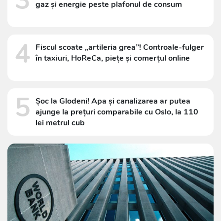
3
gaz și energie peste plafonul de consum
4
Fiscul scoate „artileria grea”! Controale-fulger
în taxiuri, HoReCa, piețe și comerțul online
5
Șoc la Glodeni! Apa și canalizarea ar putea
ajunge la prețuri comparabile cu Oslo, la 110
lei metrul cub