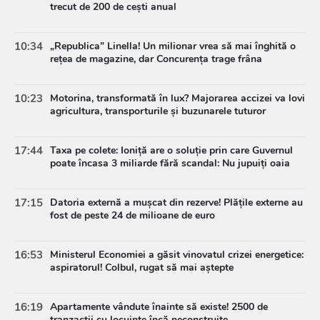
trecut de 200 de cești anual
10:34
„Republica” Linella! Un milionar vrea să mai înghită o
rețea de magazine, dar Concurența trage frâna
10:23
Motorina, transformată în lux? Majorarea accizei va lovi
agricultura, transporturile și buzunarele tuturor
17:44
Taxa pe colete: Ioniță are o soluție prin care Guvernul
poate încasa 3 miliarde fără scandal: Nu jupuiți oaia
17:15
Datoria externă a mușcat din rezerve! Plățile externe au
fost de peste 24 de milioane de euro
16:53
Ministerul Economiei a găsit vinovatul crizei energetice:
aspiratorul! Colbul, rugat să mai aștepte
16:19
Apartamente vândute înainte să existe! 2500 de
tranzacții cu locuințe încă neconstruite