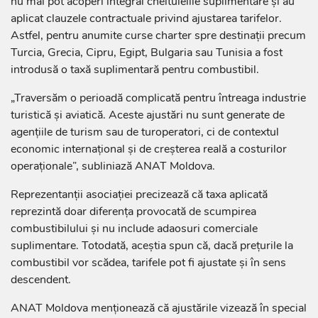
nu mai pot acoperi integral cheltuielile suplimentare și au
aplicat clauzele contractuale privind ajustarea tarifelor.
Astfel, pentru anumite curse charter spre destinații precum
Turcia, Grecia, Cipru, Egipt, Bulgaria sau Tunisia a fost
introdusă o taxă suplimentară pentru combustibil.
„Traversăm o perioadă complicată pentru întreaga industrie
turistică și aviatică. Aceste ajustări nu sunt generate de
agențiile de turism sau de turoperatori, ci de contextul
economic internațional și de creșterea reală a costurilor
operaționale”, subliniază ANAT Moldova.
Reprezentanții asociației precizează că taxa aplicată
reprezintă doar diferența provocată de scumpirea
combustibilului și nu include adaosuri comerciale
suplimentare. Totodată, aceștia spun că, dacă prețurile la
combustibil vor scădea, tarifele pot fi ajustate și în sens
descendent.
ANAT Moldova menționează că ajustările vizează în special