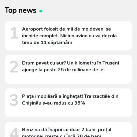
Top news
1
Aeroport folosit de mii de moldoveni se
închide complet. Niciun avion nu va decola
timp de 11 săptămâni
2
Drum pavat cu aur? Un kilometru în Trușeni
ajunge la peste 25 de milioane de lei
3
Piața imobiliară a înghețat! Tranzacțiile din
Chișinău s-au redus cu 35%
4
Benzina dă înapoi cu doar 2 bani, prețul
motorinei crește cu încă 28 de bani