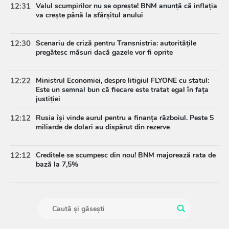
12:31
Valul scumpirilor nu se oprește! BNM anunță că inflația
va crește până la sfârșitul anului
12:30
Scenariu de criză pentru Transnistria: autoritățile
pregătesc măsuri dacă gazele vor fi oprite
12:22
Ministrul Economiei, despre litigiul FLYONE cu statul:
Este un semnal bun că fiecare este tratat egal în fața
justiției
12:12
Rusia își vinde aurul pentru a finanța războiul. Peste 5
miliarde de dolari au dispărut din rezerve
12:12
Creditele se scumpesc din nou! BNM majorează rata de
bază la 7,5%