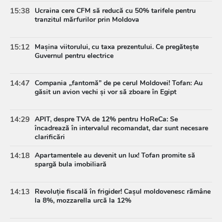
15:38
Ucraina cere CFM să reducă cu 50% tarifele pentru
tranzitul mărfurilor prin Moldova
15:12
Mașina viitorului, cu taxa prezentului. Ce pregătește
Guvernul pentru electrice
14:47
Compania „fantomă” de pe cerul Moldovei! Tofan: Au
găsit un avion vechi și vor să zboare în Egipt
14:29
APIT, despre TVA de 12% pentru HoReCa: Se
încadrează în intervalul recomandat, dar sunt necesare
clarificări
14:18
Apartamentele au devenit un lux! Tofan promite să
spargă bula imobiliară
14:13
Revoluție fiscală în frigider! Cașul moldovenesc rămâne
la 8%, mozzarella urcă la 12%