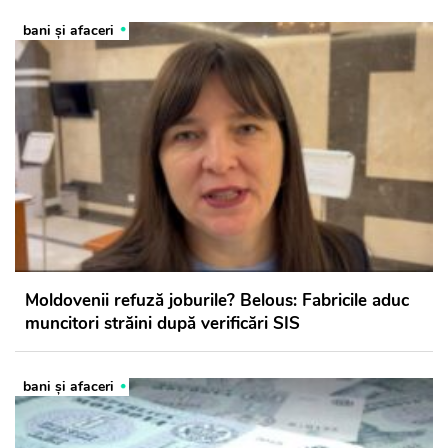
bani și afaceri
Moldovenii refuză joburile? Belous: Fabricile aduc
muncitori străini după verificări SIS
bani și afaceri