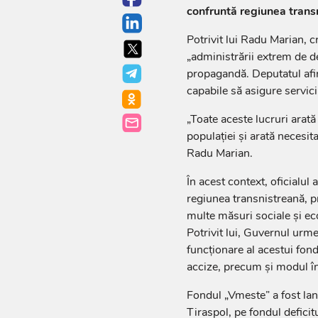
confruntă regiunea trans
Potrivit lui Radu Marian, c
„administrării extrem de d
propagandă. Deputatul afir
capabile să asigure servici
„Toate aceste lucruri arată 
populației și arată necesi
Radu Marian.
În acest context, oficialul
regiunea transnistreană, pr
multe măsuri sociale și ec
Potrivit lui, Guvernul urm
funcționare al acestui fond
accize, precum și modul în 
Fondul „Vmeste” a fost lan
Tiraspol, pe fondul deficitu