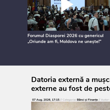
ectul de
Forumul Diasporei 2026 cu genericul
i
„Oriunde am fi, Moldova ne unește!”
Datoria externă a mușca
externe au fost de pest
07 Aug. 2026, 17:15
// Categoria:
Bănci şi Finanţe
// Autor