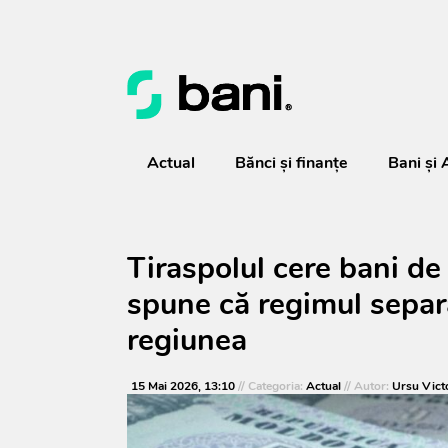
Actual
Bănci şi finanţe
Bani și 
Tiraspolul cere bani de 
spune că regimul separ
regiunea
15 Mai 2026, 13:10
// Categoria:
Actual
// Autor:
Ursu Vict