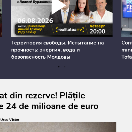
Территория свободы. Испытание на
Conf
прочность: энергия, вода и
mini
безопасность Молдовы
Tofa
prev
anul
cons
t din rezerve! Plățile
e 24 de milioane de euro
:
Ursu Victor