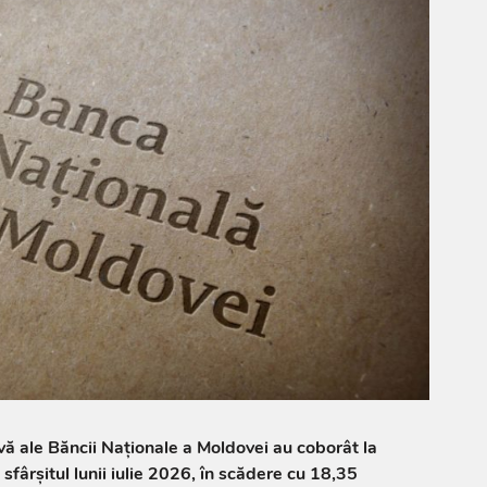
rvă ale Băncii Naționale a Moldovei au coborât la
sfârșitul lunii iulie 2026, în scădere cu 18,35