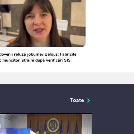
ovenii refuză joburile? Belous: Fabricile
 muncitori străini după verificări SIS
Toate