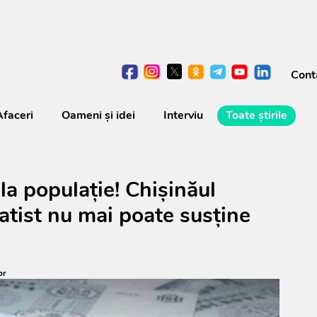
Cont
Afaceri
Oameni şi idei
Interviu
Toate știrile
la populație! Chișinăul
atist nu mai poate susține
or