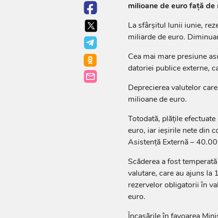
milioane de euro față de n
La sfârșitul lunii iunie, r
miliarde de euro. Diminua
Cea mai mare presiune asupr
datoriei publice externe, c
Deprecierea valutelor care
milioane de euro.
Totodată, plățile efectuat
euro, iar ieșirile nete din
Asistență Externă – 40.00
Scăderea a fost temperată 
valutare, care au ajuns la 
rezervelor obligatorii în v
euro.
Încasările în favoarea Mini