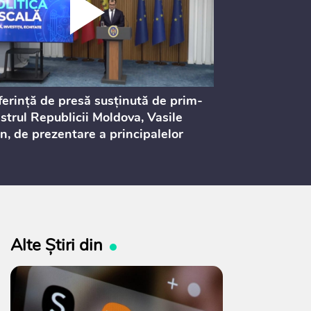
erință de presă susținută de prim-
Ședința Consi
strul Republicii Moldova, Vasile
Procurorilor
n, de prezentare a principalelor
ederi ale politicii fiscale pentru
 2027, care urmează să fie supusă
ultărilor publice
Alte Știri din