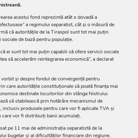
nistreană.
rearea acestui fond reprezintă atât o dovadă a
efectuoase” a regimului separatist, cât și o măsură de
mă că autoritățile de la Tiraspol sunt tot mai puțin
i sociale de bază pentru populație.
că ei sunt tot mai puțin capabili să ofere servicii sociale
tatea să accelerăm reintegrarea economică”, a declarat
 a vorbit și despre fondul de convergență pentru
in care autoritățile constituționale să poată finanța mai
onomice destinate locuitorilor din stânga Nistrului.
ează să stabilească prin hotărâre mecanismul de
, inclusiv produsele pentru care vor fi aplicate TVA și
care vor fi distribuiți banii acumulați.
sat pe 11 mai de administrația separatistă de la
lui bugetar și al dificultăților financiare din regiune.