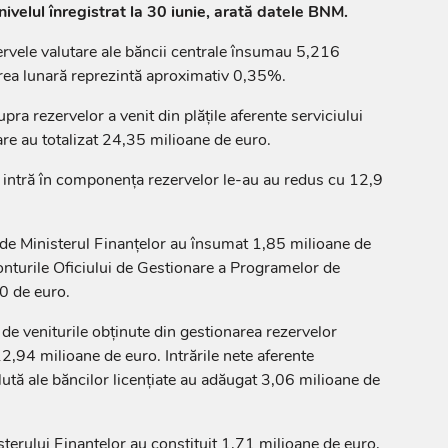
ivelul înregistrat la 30 iunie, arată datele BNM.
ezervele valutare ale băncii centrale însumau 5,216
rea lunară reprezintă aproximativ 0,35%.
a rezervelor a venit din plățile aferente serviciului
are au totalizat 24,35 milioane de euro.
 intră în componența rezervelor le-au au redus cu 12,9
e de Ministerul Finanțelor au însumat 1,85 milioane de
 conturile Oficiului de Gestionare a Programelor de
0 de euro.
de veniturile obținute din gestionarea rezervelor
12,94 milioane de euro. Intrările nete aferente
alută ale băncilor licențiate au adăugat 3,06 milioane de
sterului Finanțelor au constituit 1,71 milioane de euro,