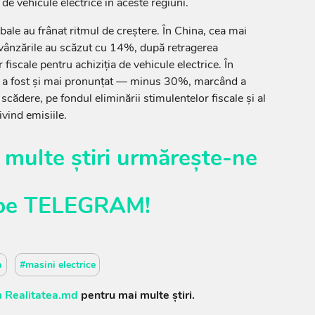
de vehicule electrice în aceste regiuni.
bale au frânat ritmul de creștere. În China, cea mai
 vânzările au scăzut cu 14%, după retragerea
or fiscale pentru achiziția de vehicule electrice. În
l a fost și mai pronunțat — minus 30%, marcând a
cădere, pe fondul eliminării stimulentelor fiscale și al
ivind emisiile.
 multe știri urmărește-ne
pe
TELEGRAM
!
a
#masini electrice
 Realitatea.md
pentru mai multe știri.