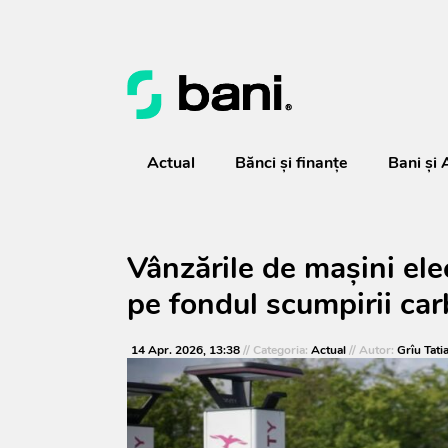
Actual
Bănci şi finanţe
Bani și 
Vânzările de mașini ele
pe fondul scumpirii car
14 Apr. 2026, 13:38
// Categoria:
Actual
// Autor:
Grîu Tati