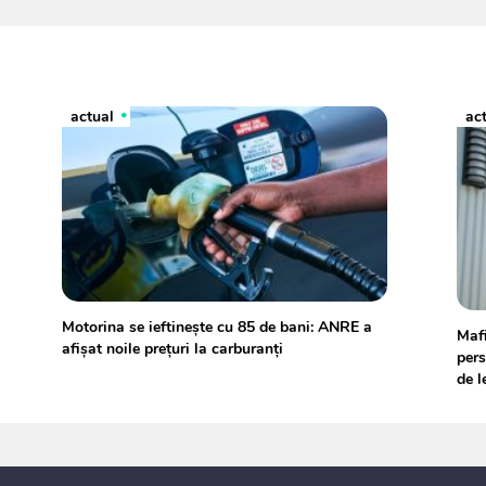
actual
ac
Motorina se ieftinește cu 85 de bani: ANRE a
Mafi
afișat noile prețuri la carburanți
pers
de l