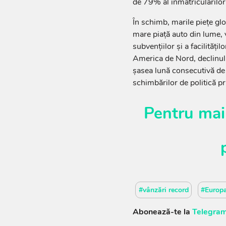
de 79% al înmatriculărilor 
În schimb, marile piețe glo
mare piață auto din lume,
subvențiilor și a facilitățil
America de Nord, declinu
șasea lună consecutivă de s
schimbărilor de politică pr
Pentru mai
#vânzări record
#Europ
Abonează-te la
Telegram