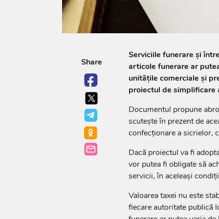
Serviciile funerare și înt
Share
articole funerare ar putea
unitățile comerciale și pr
proiectul de simplificare a
Documentul propune abrogar
scutește în prezent de aceas
confecționare a sicrielor, co
Dacă proiectul va fi adopta
vor putea fi obligate să ach
servicii, în aceleași condiți
Valoarea taxei nu este stab
fiecare autoritate publică 