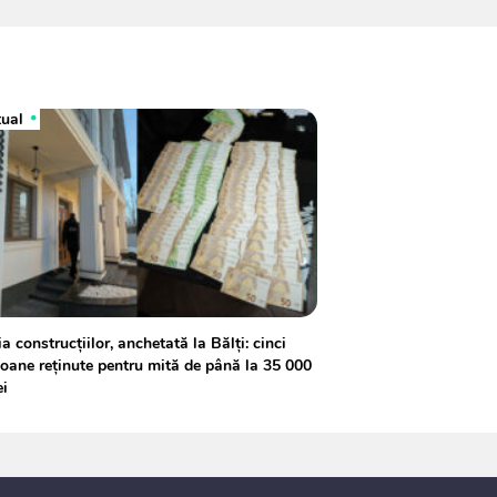
tual
a construcțiilor, anchetată la Bălți: cinci
oane reținute pentru mită de până la 35 000
ei