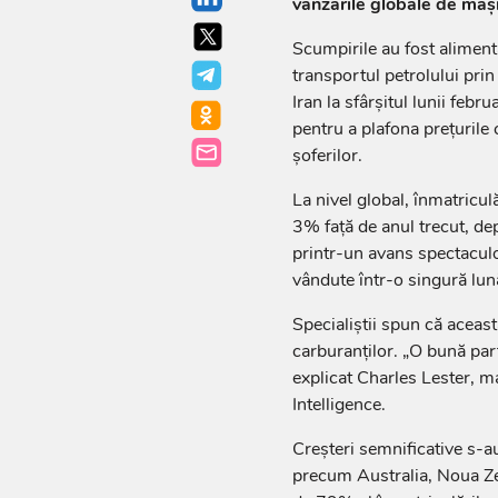
vânzările globale de mași
Scumpirile au fost alimenta
transportul petrolului pri
Iran la sfârșitul lunii febr
pentru a plafona prețurile
șoferilor.
La nivel global, înmatricul
3% față de anul trecut, de
printr-un avans spectacu
vândute într-o singură lu
Specialiștii spun că aceast
carburanților. „O bună part
explicat Charles Lester, 
Intelligence.
Creșteri semnificative s-au 
precum Australia, Noua Zee