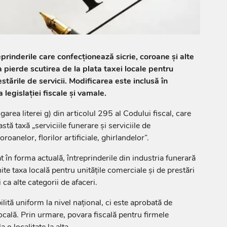
reprinderile care confecționează sicrie, coroane și alte
 pierde scutirea de la plata taxei locale pentru
estările de servicii. Modificarea este inclusă în
 legislației fiscale și vamale.
ea literei g) din articolul 295 al Codului fiscal, care
tă taxă „serviciile funerare și serviciile de
roanelor, florilor artificiale, ghirlandelor”.
t în forma actuală, întreprinderile din industria funerară
ite taxa locală pentru unitățile comerciale și de prestări
i ca alte categorii de afaceri.
ilită uniform la nivel național, ci este aprobată de
locală. Prin urmare, povara fiscală pentru firmele