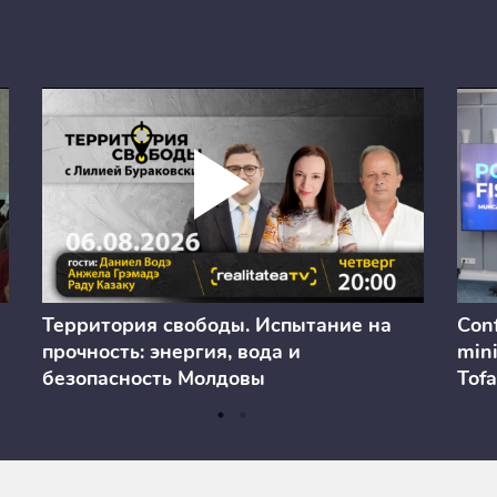
Территория свободы. Испытание на
Conf
прочность: энергия, вода и
mini
безопасность Молдовы
Tofa
prev
anul
cons