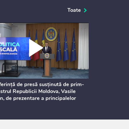
Toate
erință de presă susținută de prim-
Ședința Consi
strul Republicii Moldova, Vasile
Procurorilor
n, de prezentare a principalelor
ederi ale politicii fiscale pentru
 2027, care urmează să fie supusă
ultărilor publice