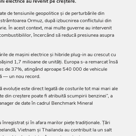
ni electrice au revenit pe creștere.
te de tensiunile geopolitice și de perturbările din
n strâmtoarea Ormuz, după izbucnirea conflictului din
uarie. În acest context, mai multe guverne au intervenit
 combustibililor, încercând să reducă presiunea asupra
ările de mașini electrice și hibride plug-in au crescut cu
pășind 1,7 milioane de unități. Europa s-a remarcat însă
los de 37%, atingând aproape 540 000 de vehicule
nă — un nou record.
ă evoluție este direct legată de costurile tot mai mari ale
e din creștere poate fi atribuită scumpirii benzinei”, a
manager de date în cadrul Benchmark Mineral
înregistrat și în afara marilor piețe tradiționale. Țări
landă, Vietnam și Thailanda au contribuit la un salt