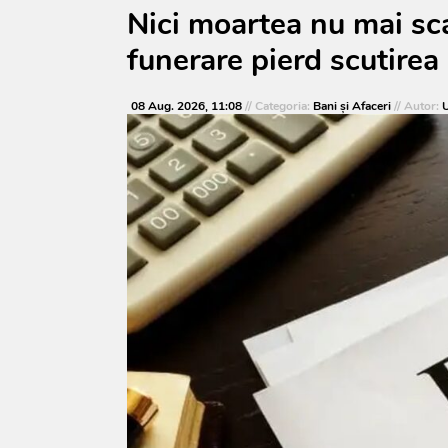
Nici moartea nu mai sca
funerare pierd scutirea 
08 Aug. 2026, 11:08
// Categoria:
Bani și Afaceri
// Autor:
U