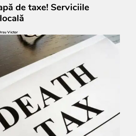
pă de taxe! Serviciile
locală
rsu Victor