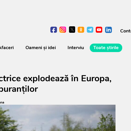
Cont
Afaceri
Oameni şi idei
Interviu
Toate știrile
ctrice explodează în Europa,
buranților
ana