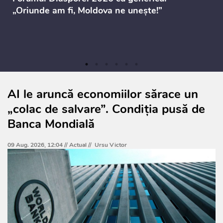
„Oriunde am fi, Moldova ne unește!”
AI le aruncă economiilor sărace un
„colac de salvare”. Condiția pusă de
Banca Mondială
09 Aug. 2026, 12:04 //
Actual
//
Ursu Victor