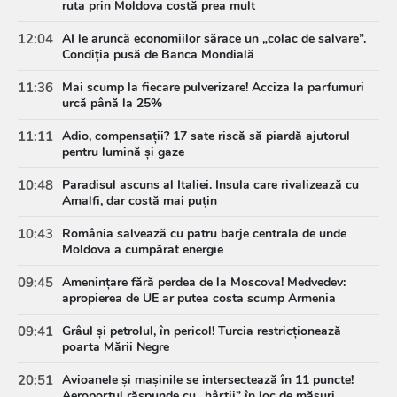
ruta prin Moldova costă prea mult
12:04
AI le aruncă economiilor sărace un „colac de salvare”.
Condiția pusă de Banca Mondială
11:36
Mai scump la fiecare pulverizare! Acciza la parfumuri
urcă până la 25%
11:11
Adio, compensații? 17 sate riscă să piardă ajutorul
pentru lumină și gaze
10:48
Paradisul ascuns al Italiei. Insula care rivalizează cu
Amalfi, dar costă mai puțin
10:43
România salvează cu patru barje centrala de unde
Moldova a cumpărat energie
09:45
Amenințare fără perdea de la Moscova! Medvedev:
apropierea de UE ar putea costa scump Armenia
09:41
Grâul și petrolul, în pericol! Turcia restricționează
poarta Mării Negre
20:51
Avioanele și mașinile se intersectează în 11 puncte!
Aeroportul răspunde cu „hârtii” în loc de măsuri