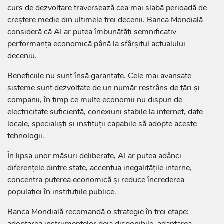
curs de dezvoltare traversează cea mai slabă perioadă de
creștere medie din ultimele trei decenii. Banca Mondială
consideră că AI ar putea îmbunătăți semnificativ
performanța economică până la sfârșitul actualului
deceniu.
Beneficiile nu sunt însă garantate. Cele mai avansate
sisteme sunt dezvoltate de un număr restrâns de țări și
companii, în timp ce multe economii nu dispun de
electricitate suficientă, conexiuni stabile la internet, date
locale, specialiști și instituții capabile să adopte aceste
tehnologii.
În lipsa unor măsuri deliberate, AI ar putea adânci
diferențele dintre state, accentua inegalitățile interne,
concentra puterea economică și reduce încrederea
populației în instituțiile publice.
Banca Mondială recomandă o strategie în trei etape:
adoptarea instrumentelor deja disponibile, adaptarea