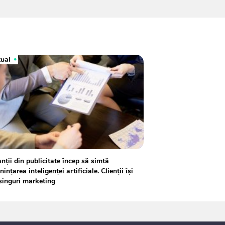
tual
nţii din publicitate încep să simtă
inţarea inteligenţei artificiale. Clienţii își
singuri marketing