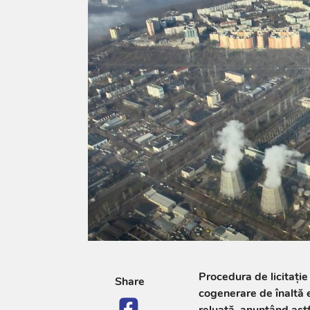
Procedura de licitație
Share
cogenerare de înaltă e
reluată, anunțând astf