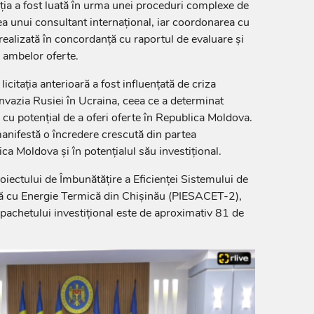
tația a fost luată în urma unei proceduri complexe de
ea unui consultant internațional, iar coordonarea cu
ealizată în concordanță cu raportul de evaluare și
 ambelor oferte.
licitația anterioară a fost influențată de criza
nvazia Rusiei în Ucraina, ceea ce a determinat
cu potențial de a oferi oferte în Republica Moldova.
manifestă o încredere crescută din partea
ica Moldova și în potențialul său investițional.
roiectului de Îmbunătățire a Eficienței Sistemului de
ă cu Energie Termică din Chișinău (PIESACET-2),
 pachetului investițional este de aproximativ 81 de