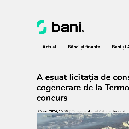
Actual
Bănci şi finanţe
Bani și 
A eșuat licitația de con
cogenerare de la Termoe
concurs
25 Ian. 2024, 15:06
// Categoria:
Actual
// Autor:
bani.md