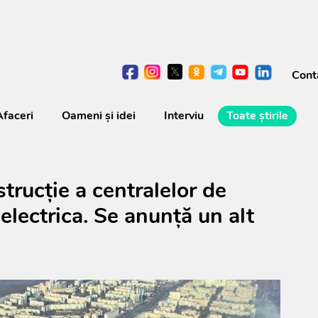
Cont
Afaceri
Oameni şi idei
Interviu
Toate știrile
strucție a centralelor de
lectrica. Se anunță un alt