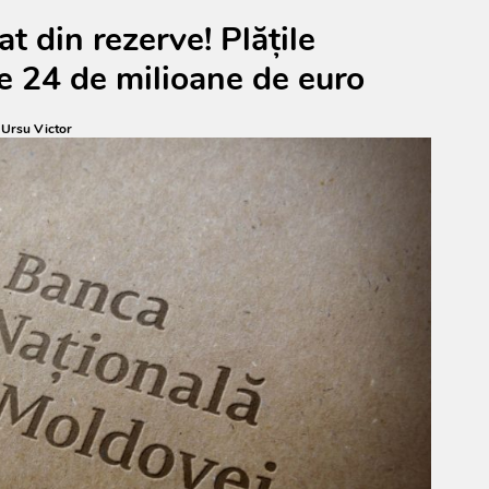
t din rezerve! Plățile
e 24 de milioane de euro
:
Ursu Victor