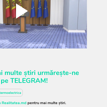
i multe știri urmărește-ne
pe
TELEGRAM
!
termoelectrica
 Realitatea.md
pentru mai multe știri.