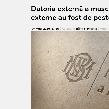
Datoria externă a mușca
externe au fost de pest
07 Aug. 2026, 17:15
// Categoria:
Bănci şi Finanţe
// Autor