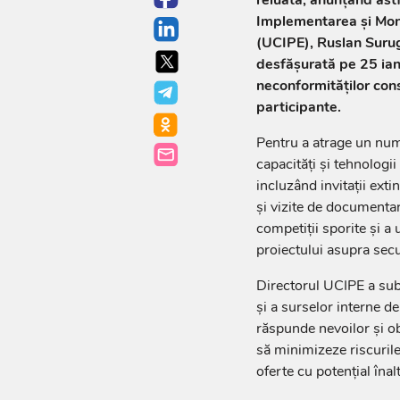
Implementarea și Moni
(UCIPE), Ruslan Surug
desfășurată pe 25 ianu
neconformităților con
participante.
Pentru a atrage un num
capacități și tehnologi
incluzând invitații exti
și vizite de documentar
competiții sporite și a 
proiectului asupra secur
Directorul UCIPE a sub
și a surselor interne de
răspunde nevoilor și obi
să minimizeze riscurile
oferte cu potențial înalt