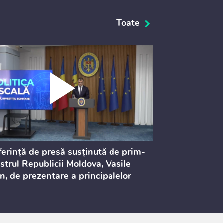
Toate
erință de presă susținută de prim-
Ședința Consi
strul Republicii Moldova, Vasile
Procurorilor
n, de prezentare a principalelor
ederi ale politicii fiscale pentru
 2027, care urmează să fie supusă
ultărilor publice