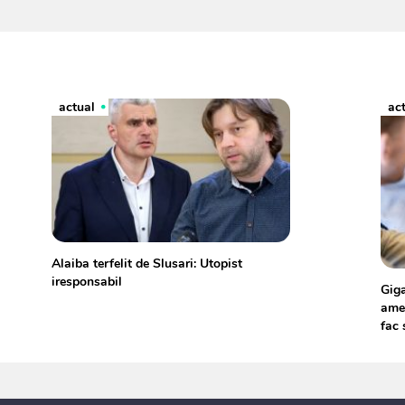
actual
ac
Alaiba terfelit de Slusari: Utopist
iresponsabil
Giga
amen
fac 