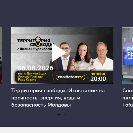
Территория свободы. Испытание на
Conf
прочность: энергия, вода и
mini
безопасность Молдовы
Tofa
prev
anul
cons