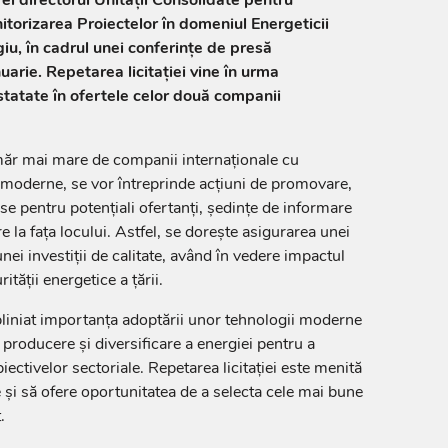
torizarea Proiectelor în domeniul Energeticii
iu, în cadrul unei conferințe de presă
arie. Repetarea licitației vine în urma
statate în ofertele celor două companii
ăr mai mare de companii internaționale cu
i moderne, se vor întreprinde acțiuni de promovare,
nse pentru potențiali ofertanți, ședințe de informare
e la fața locului. Astfel, se dorește asigurarea unei
unei investiții de calitate, având în vedere impactul
ității energetice a țării.
liniat importanța adoptării unor tehnologii moderne
 producere și diversificare a energiei pentru a
ectivelor sectoriale. Repetarea licitației este menită
 și să ofere oportunitatea de a selecta cele mai bune
.