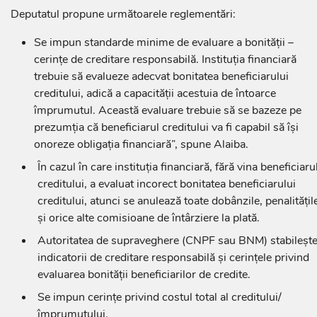
Deputatul propune următoarele reglementări:
Se impun standarde minime de evaluare a bonității –
cerințe de creditare responsabilă. Instituția financiară
trebuie să evalueze adecvat bonitatea beneficiarului
creditului, adică a capacității acestuia de întoarce
împrumutul. Această evaluare trebuie să se bazeze pe
prezumția că beneficiarul creditului va fi capabil să își
onoreze obligația financiară”, spune Alaiba.
În cazul în care instituția financiară, fără vina beneficiaru
creditului, a evaluat incorect bonitatea beneficiarului
creditului, atunci se anulează toate dobânzile, penalitățil
și orice alte comisioane de întârziere la plată.
Autoritatea de supraveghere (CNPF sau BNM) stabileșt
indicatorii de creditare responsabilă și cerințele privind
evaluarea bonității beneficiarilor de credite.
Se impun cerințe privind costul total al creditului/
împrumutului.