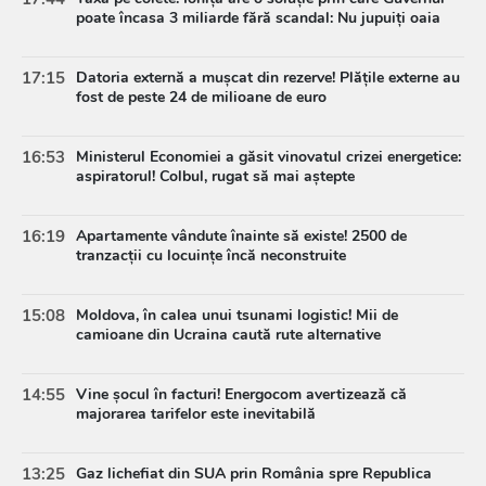
poate încasa 3 miliarde fără scandal: Nu jupuiți oaia
17:15
Datoria externă a mușcat din rezerve! Plățile externe au
fost de peste 24 de milioane de euro
16:53
Ministerul Economiei a găsit vinovatul crizei energetice:
aspiratorul! Colbul, rugat să mai aștepte
16:19
Apartamente vândute înainte să existe! 2500 de
tranzacții cu locuințe încă neconstruite
15:08
Moldova, în calea unui tsunami logistic! Mii de
camioane din Ucraina caută rute alternative
14:55
Vine șocul în facturi! Energocom avertizează că
majorarea tarifelor este inevitabilă
13:25
Gaz lichefiat din SUA prin România spre Republica