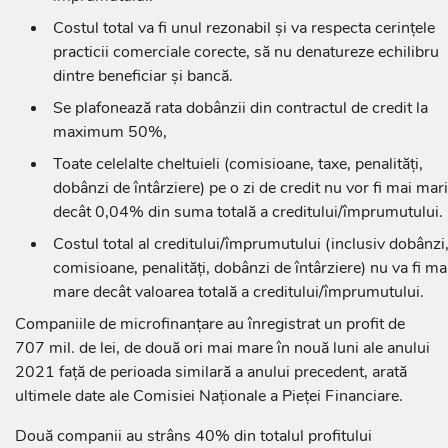
Costul total va fi unul rezonabil și va respecta cerințele
practicii comerciale corecte, să nu denatureze echilibru
dintre beneficiar și bancă.
Se plafonează rata dobânzii din contractul de credit la
maximum 50%,
Toate celelalte cheltuieli (comisioane, taxe, penalități,
dobânzi de întârziere) pe o zi de credit nu vor fi mai mari
decât 0,04% din suma totală a creditului/împrumutului.
Costul total al creditului/împrumutului (inclusiv dobânzi
comisioane, penalități, dobânzi de întârziere) nu va fi ma
mare decât valoarea totală a creditului/împrumutului.
Companiile de microfinanțare au înregistrat un profit de
707 mil. de lei, de două ori mai mare în nouă luni ale anului
2021 față de perioada similară a anului precedent, arată
ultimele date ale Comisiei Naționale a Pieței Financiare.
Două companii au strâns 40% din totalul profitului