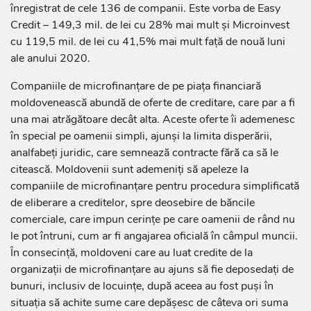
înregistrat de cele 136 de companii. Este vorba de Easy
Credit – 149,3 mil. de lei cu 28% mai mult și Microinvest
cu 119,5 mil. de lei cu 41,5% mai mult față de nouă luni
ale anului 2020.
Companiile de microfinanţare de pe piaţa financiară
moldovenească abundă de oferte de creditare, care par a fi
una mai atrăgătoare decât alta. Aceste oferte îi ademenesc
în special pe oamenii simpli, ajunşi la limita disperării,
analfabeţi juridic, care semnează contracte fără ca să le
citească. Moldovenii sunt ademeniţi să apeleze la
companiile de microfinanţare pentru procedura simplificată
de eliberare a creditelor, spre deosebire de băncile
comerciale, care impun cerinţe pe care oamenii de rând nu
le pot întruni, cum ar fi angajarea oficială în câmpul muncii.
În consecinţă, moldoveni care au luat credite de la
organizaţii de microfinanţare au ajuns să fie deposedaţi de
bunuri, inclusiv de locuinţe, după aceea au fost puşi în
situaţia să achite sume care depășesc de câteva ori suma