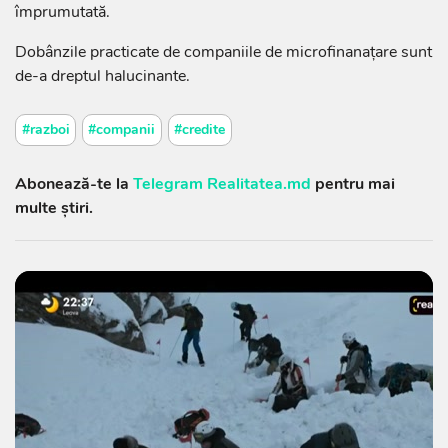
împrumutată.
Dobânzile practicate de companiile de microfinanațare sunt
de-a dreptul halucinante.
#razboi
#companii
#credite
Abonează-te la
Telegram Realitatea.md
pentru mai
multe știri.