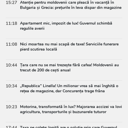
15:27
Atenție pentru moldovenii care pleacă în vacanță în
Bulgaria și Grecia: prețurile în leva dispar din magazine
11:18
Apartament mic, impozit de lux! Guvernul schimbă
regulile averii
11:08
Nici moartea nu mai scapă de taxe! Serviciile funerare
pierd scutirea locală
10:44
Țara care nu se mai trezește fără cafea! Moldovenii au
trecut de 200 de cești anual
10:34
„Republica” Linella! Un milionar vrea să mai înghită o
rețea de magazine, dar Concurența trage frâna
10:23
Motorina, transformată în lux? Majorarea accizei va lovi
agricultura, transporturile și buzunarele tuturor
17:44
Taxa pe colete: Ioniță are o soluție prin care Guvernul