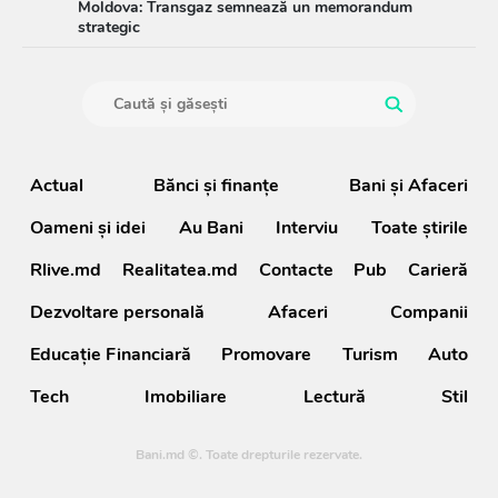
Moldova: Transgaz semnează un memorandum
strategic
Actual
Bănci şi finanţe
Bani și Afaceri
Oameni şi idei
Au Bani
Interviu
Toate știrile
Rlive.md
Realitatea.md
Contacte
Pub
Carieră
Dezvoltare personală
Afaceri
Companii
Educație Financiară
Promovare
Turism
Auto
Tech
Imobiliare
Lectură
Stil
Bani.md ©. Toate drepturile rezervate.