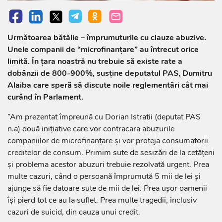
Următoarea bătălie – împrumuturile cu clauze abuzive.
Unele companii de “microfinanțare” au întrecut orice
limită. În țara noastră nu trebuie să existe rate a
dobânzii de 800-900%, susține deputatul PAS, Dumitru
Alaiba care speră să discute noile reglementări cât mai
curând în Parlament.
”Am prezentat împreună cu Dorian Istratii (deputat PAS
n.a) două inițiative care vor contracara abuzurile
companiilor de microfinanțare și vor proteja consumatorii
creditelor de consum. Primim sute de sesizări de la cetățeni
și problema acestor abuzuri trebuie rezolvată urgent. Prea
multe cazuri, când o persoană împrumută 5 mii de lei și
ajunge să fie datoare sute de mii de lei. Prea ușor oamenii
își pierd tot ce au la suflet. Prea multe tragedii, inclusiv
cazuri de suicid, din cauza unui credit.