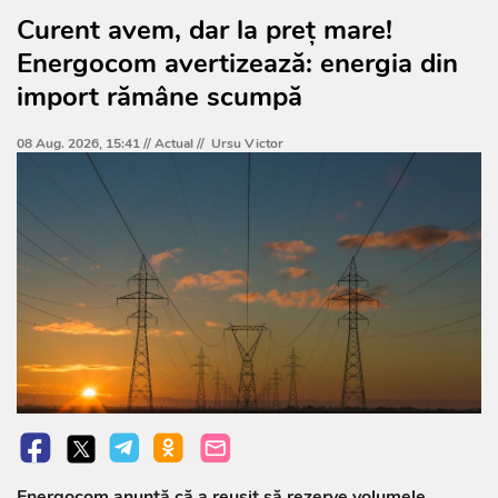
Curent avem, dar la preț mare!
Energocom avertizează: energia din
import rămâne scumpă
08 Aug. 2026, 15:41 //
Actual
//
Ursu Victor
Energocom anunță că a reușit să rezerve volumele