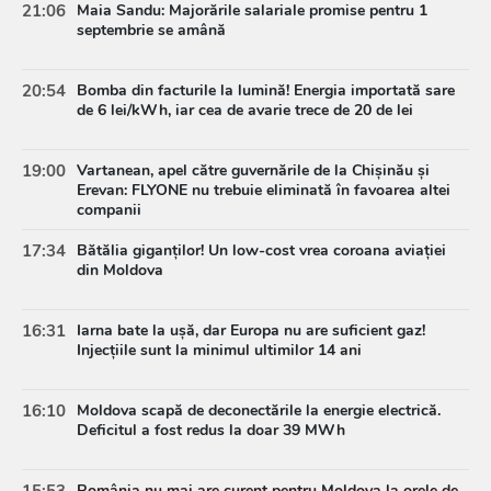
21:06
Maia Sandu: Majorările salariale promise pentru 1
septembrie se amână
20:54
Bomba din facturile la lumină! Energia importată sare
de 6 lei/kWh, iar cea de avarie trece de 20 de lei
19:00
Vartanean, apel către guvernările de la Chișinău și
Erevan: FLYONE nu trebuie eliminată în favoarea altei
companii
17:34
Bătălia giganților! Un low-cost vrea coroana aviației
din Moldova
16:31
Iarna bate la ușă, dar Europa nu are suficient gaz!
Injecțiile sunt la minimul ultimilor 14 ani
16:10
Moldova scapă de deconectările la energie electrică.
Deficitul a fost redus la doar 39 MWh
15:53
România nu mai are curent pentru Moldova la orele de