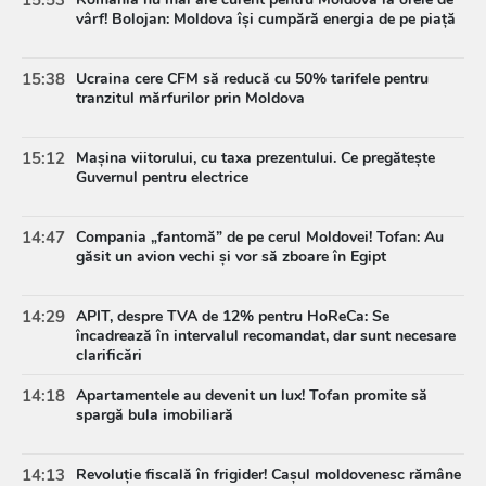
vârf! Bolojan: Moldova își cumpără energia de pe piață
15:38
Ucraina cere CFM să reducă cu 50% tarifele pentru
tranzitul mărfurilor prin Moldova
15:12
Mașina viitorului, cu taxa prezentului. Ce pregătește
Guvernul pentru electrice
14:47
Compania „fantomă” de pe cerul Moldovei! Tofan: Au
găsit un avion vechi și vor să zboare în Egipt
14:29
APIT, despre TVA de 12% pentru HoReCa: Se
încadrează în intervalul recomandat, dar sunt necesare
clarificări
14:18
Apartamentele au devenit un lux! Tofan promite să
spargă bula imobiliară
14:13
Revoluție fiscală în frigider! Cașul moldovenesc rămâne