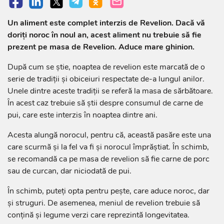
Un aliment este complet interzis de Revelion. Dacă vă
doriți noroc în noul an, acest aliment nu trebuie să fie
prezent pe masa de Revelion. Aduce mare ghinion.
După cum se știe, noaptea de revelion este marcată de o
serie de tradiții și obiceiuri respectate de-a lungul anilor.
Unele dintre aceste tradiții se referă la masa de sărbătoare.
În acest caz trebuie să știi despre consumul de carne de
pui, care este interzis în noaptea dintre ani.
Acesta alungă norocul, pentru că, această pasăre este una
care scurmă şi la fel va fi şi norocul împrăştiat. În schimb,
se recomandă ca pe masa de revelion să fie carne de porc
sau de curcan, dar niciodată de pui.
În schimb, puteți opta pentru pește, care aduce noroc, dar
și struguri. De asemenea, meniul de revelion trebuie să
conțină și legume verzi care reprezintă longevitatea.