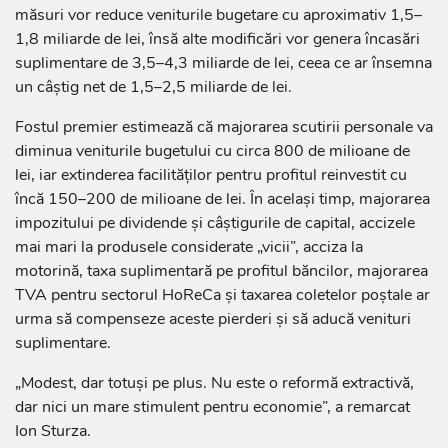
măsuri vor reduce veniturile bugetare cu aproximativ 1,5–
1,8 miliarde de lei, însă alte modificări vor genera încasări
suplimentare de 3,5–4,3 miliarde de lei, ceea ce ar însemna
un câștig net de 1,5–2,5 miliarde de lei.
Fostul premier estimează că majorarea scutirii personale va
diminua veniturile bugetului cu circa 800 de milioane de
lei, iar extinderea facilităților pentru profitul reinvestit cu
încă 150–200 de milioane de lei. În același timp, majorarea
impozitului pe dividende și câștigurile de capital, accizele
mai mari la produsele considerate „vicii”, acciza la
motorină, taxa suplimentară pe profitul băncilor, majorarea
TVA pentru sectorul HoReCa și taxarea coletelor poștale ar
urma să compenseze aceste pierderi și să aducă venituri
suplimentare.
„Modest, dar totuși pe plus. Nu este o reformă extractivă,
dar nici un mare stimulent pentru economie”, a remarcat
Ion Sturza.