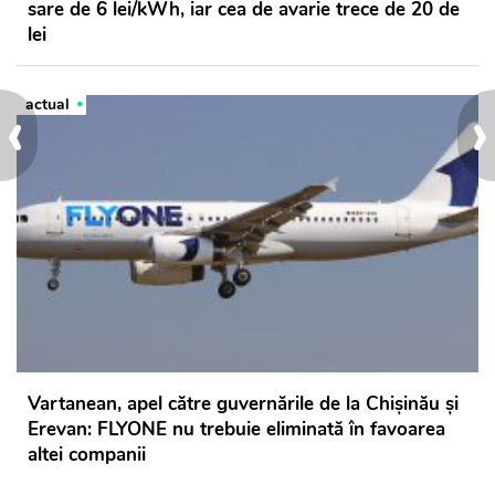
sare de 6 lei/kWh, iar cea de avarie trece de 20 de
lei
‹
›
actual
Vartanean, apel către guvernările de la Chișinău și
Erevan: FLYONE nu trebuie eliminată în favoarea
altei companii