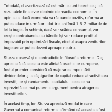
Totodată, el avertizează că estimările sunt teoretice și că
rezultatele finale vor depinde de reacția economiei. În
opinia sa, dacă economia va răspunde pozitiv, reforma ar
putea aduce în următorii doi-trei ani încă 1,5–2 miliarde de
lei la buget. În schimb, dacă vor scădea consumul, vor
crește contrabanda sau băncile își vor reduce profitul
impozabil prin optimizări fiscale, efectul asupra veniturilor
bugetare ar putea deveni aproape neutru.
Sturza observă și o contradicție în filosofia reformei. Deși
apreciază că aceasta este aliniată practicilor europene,
fostul premier consideră că majorarea impozitării
dividendelor și a câștigurilor de capital reduce atractivitatea
investițiilor și randamentul capitalului, ceea ce nu
reprezintă cel mai puternic argument pentru atragerea
investitorilor.
În același timp, Ion Sturza apreciază modul în care
Guvernul a comunicat reforma, afirmând că aceasta a fost