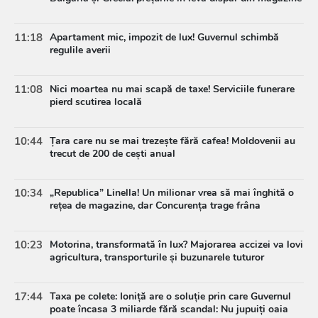
11:18
Apartament mic, impozit de lux! Guvernul schimbă
regulile averii
11:08
Nici moartea nu mai scapă de taxe! Serviciile funerare
pierd scutirea locală
10:44
Țara care nu se mai trezește fără cafea! Moldovenii au
trecut de 200 de cești anual
10:34
„Republica” Linella! Un milionar vrea să mai înghită o
rețea de magazine, dar Concurența trage frâna
10:23
Motorina, transformată în lux? Majorarea accizei va lovi
agricultura, transporturile și buzunarele tuturor
17:44
Taxa pe colete: Ioniță are o soluție prin care Guvernul
poate încasa 3 miliarde fără scandal: Nu jupuiți oaia