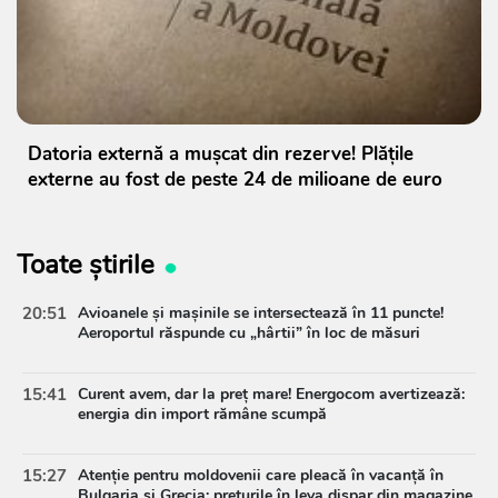
Datoria externă a mușcat din rezerve! Plățile
externe au fost de peste 24 de milioane de euro
Toate știrile
20:51
Avioanele și mașinile se intersectează în 11 puncte!
Aeroportul răspunde cu „hârtii” în loc de măsuri
15:41
Curent avem, dar la preț mare! Energocom avertizează:
energia din import rămâne scumpă
15:27
Atenție pentru moldovenii care pleacă în vacanță în
Bulgaria și Grecia: prețurile în leva dispar din magazine