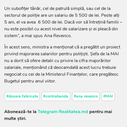
Un subofițer tânăr, cel de patrulă simplă, sau cel de la
sectorul de poliție are un salariu de 5 500 de lei. Peste alți
5 ani, el va avea 6 500 de lei. Dacă vor să întrețină familii –
nu este posibil cu acest nivel de salarizare și ei pleacă din
sistem”, a mai spus Ana Revenco.
În acest sens, ministra a menționat că a pregătit un proiect
privind majorarea salariilor pentru polițiști. Șefa de la MAI
nu a dorit să ofere detalii cu privire la cifra majorărilor
salariale, menționând că deocamdată acest lucru trebuie
negociat cu cei de la Ministerul Finanțelor, care pregătesc
Bugetul pentru anul viitor.
#dosare fabricate
#contrabanda
#ana revenco
#MAI
Abonează-te la
Telegram Realitatea.md
pentru mai
multe știri.