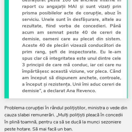
desfăşurat peste 160 de anchete interne în
raport cu angajaţii MAI şi sunt vizaţi prin
prisma posibilelor acte de corupţie, abuz în
serviciu. Unele sunt în desfăşurare, altele au
rezultate, fiind vorba de concedieri. Până
acum am semnat peste 40 de cereri de
demisie, oameni care au plecat din sistem.
Aceste 40 de plecări vizează conducători de
prim rang, şefi de inspectorate. Eu le-am
spus clar că integritatea este unul dintre cele
3 principii de care mă conduc, iar cei care nu
împărtăşesc această viziune, vor pleca. Când
am început să dispunem anchete, controale,
a început şi rezistenţa. Unii îmi aduc cereri de
demisie”, a declarat Ana Revenco.
Problema corupției în rândul polițiștilor, ministra o vede din
cauza slabei remunerări. „Mulți polițiști pleacă în concedii
în plină toamnă, pentru ca să se ducă la munci sezoniere
peste hotare. Să mai facă un ban.