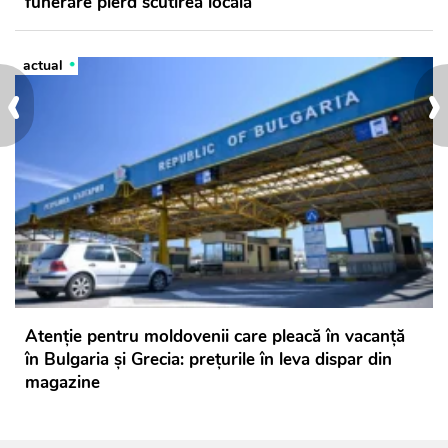
funerare pierd scutirea locală
actual
‹
›
Atenție pentru moldovenii care pleacă în vacanță
în Bulgaria și Grecia: prețurile în leva dispar din
magazine