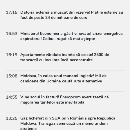
17:15
Datoria externă a mușcat din rezerve! Plățile externe au
fost de peste 24 de milioane de euro
16:53
Ministerul Economiei a găsit vinovatul crizei energetice:
aspiratorul! Colbul, rugat să mai aștepte
16:19
Apartamente vândute înainte să existe! 2500 de
tranzacții cu locuințe încă neconstruite
15:08
Moldova, în calea unui tsunami logistic! Mii de
camioane din Ucraina caută rute alternative
14:55
Vine șocul în facturi! Energocom avertizează că
majorarea tarifelor este inevitabilă
13:25
Gaz lichefiat din SUA prin România spre Republica
Moldova: Transgaz semnează un memorandum
strategic