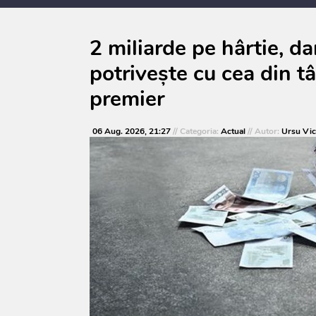
consultărilor publice
2 miliarde pe hârtie, d
potrivește cu cea din t
premier
06 Aug. 2026, 21:27
// Categoria:
Actual
// Autor:
Ursu Vic