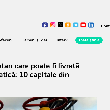
Cont
Afaceri
Oameni şi idei
Interviu
Toate știrile
tan care poate fi livrată
atică: 10 capitale din