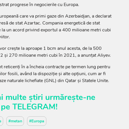
strat progrese în negocierile cu Europa.
 europeană care va primi gaze din Azerbaidjan, a declarat
resă de stat Azartac. Compania energetică de stat
 la un acord privind exportul a 400 milioane metri cubi
iitor.
 vor creşte la aproape 1 bcm anul acesta, de la 500
2 şi 270 milioane metri cubi în 2021, a anunţat Aliyev.
 reticenţi în a încheia contracte pe termen lung pentru
or fosili, având la dispoziţie şi alte opţiuni, cum ar fi
aze naturale lichefiate (GNL) din Qatar şi Statele Unite.
i multe știri urmărește-ne
pe
TELEGRAM
!
e
#metan
#Europa