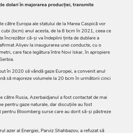
 de dolari în majorarea producţiei, transmite
le către Europa ale statului de la Marea Caspică vor
i cubi (bcm) anul acesta, de la 8 bcm în 2021, ceea ce
e încrezător că-şi va îndeplini ţinta de dublare a
 afirmat Aliyev la inaugurarea unei conducte, cu o
tri, care face legătura între Novi Iskar, în apropiere
 Serbia.
put în 2020 să vândă gaze Europei, a convenit anul
nă să majoreze volumele la 20 bcm în următorii cinci
 către Rusia, Azerbaidjanul a fost contactat de mai
e pentru gaze naturale, dar discuţiile au fost
t pentru Bloomberg surse care au dorit să-şi păstreze
ul azer al Energiei, Parviz Shahbazov, a refuzat să