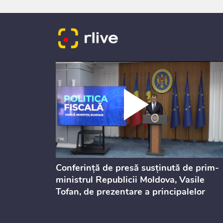
dicată
Conferință de presă susținută de prim-
culație
ministrul Republicii Moldova, Vasile
Tofan, de prezentare a principalelor
prevederi ale politicii fiscale pentru
anul 2027, care urmează să fie supusă