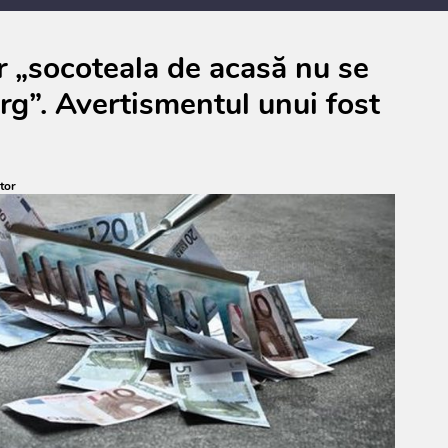
ar „socoteala de acasă nu se
ârg”. Avertismentul unui fost
tor