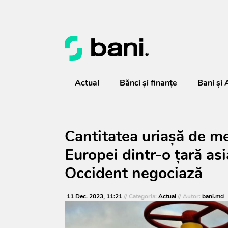
Actual
Bănci şi finanţe
Bani și 
Cantitatea uriașă de me
Europei dintr-o țară asi
Occident negociază
11 Dec. 2023, 11:21
// Categoria:
Actual
// Autor:
bani.md