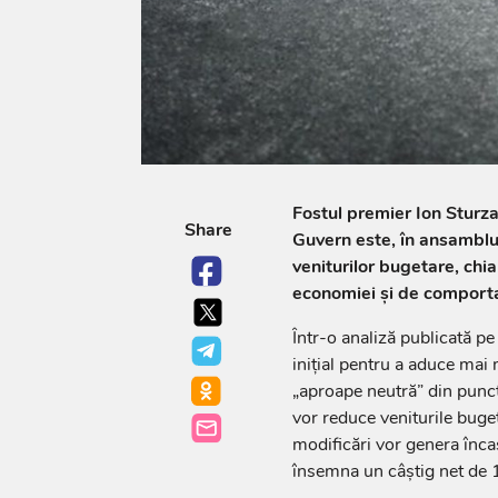
Fostul premier Ion Sturz
Share
Guvern este, în ansamblu,
veniturilor bugetare, chi
economiei și de comporta
Într-o analiză publicată p
inițial pentru a aduce mai 
„aproape neutră” din punct 
vor reduce veniturile buget
modificări vor genera înca
însemna un câștig net de 1