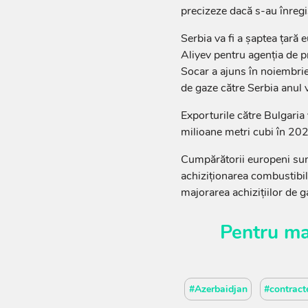
precizeze dacă s-au înregi
Serbia va fi a şaptea ţară
Aliyev pentru agenţia de p
Socar a ajuns în noiembrie
de gaze către Serbia anul v
Exporturile către Bulgaria
milioane metri cubi în 202
Cumpărătorii europeni sunt
achiziţionarea combustibilil
majorarea achiziţiilor de g
Pentru ma
#Azerbaidjan
#contract