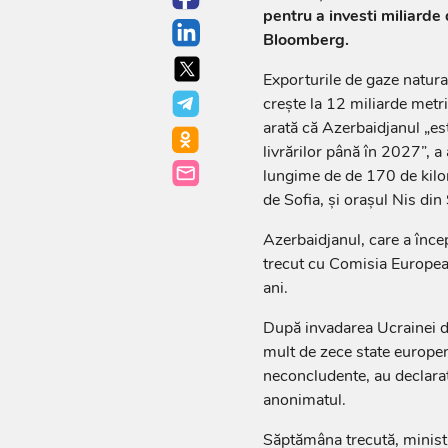
pentru a investi miliarde
Bloomberg.
Exporturile de gaze natura
creşte la 12 miliarde metr
arată că Azerbaidjanul „est
livrărilor până în 2027”, a
lungime de de 170 de kilome
de Sofia, şi oraşul Nis din
Azerbaidjanul, care a înce
trecut cu Comisia Europea
ani.
După invadarea Ucrainei de
mult de zece state europen
neconcludente, au declara
anonimatul.
Săptămâna trecută, ministr