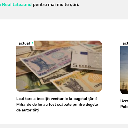
 Realitatea.md
pentru mai multe știri.
actual
ac
Leul tare a încolțit veniturile la bugetul țării!
Ucra
Miliarde de lei au fost scăpate printre degete
Pol
de autorități