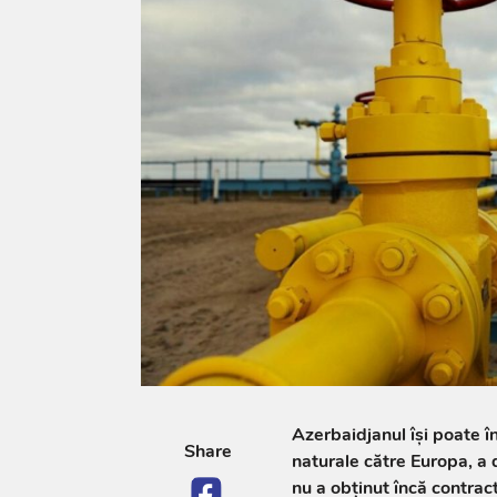
Azerbaidjanul îşi poate î
Share
naturale către Europa, a 
nu a obţinut încă contrac