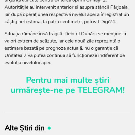
urgență aplicate pentru evitarea opririi Unității 2.
Autoritățile au intervenit anterior și asupra stâncii Pârjoaia,
iar după operațiunea respectivă nivelul apei a înregistrat un
câștig net estimat la patru centimetri, potrivit Digi24.
Situația rămâne însă fragilă. Debitul Dunării se menține la
valori extrem de scăzute, iar cele nouă zile reprezintă o
estimare bazată pe prognoza actuală, nu o garanție că
Unitatea 2 va putea continua să funcționeze indiferent de
evoluția nivelului apei.
Pentru mai multe știri
urmărește-ne pe
TELEGRAM
!
Alte Știri din