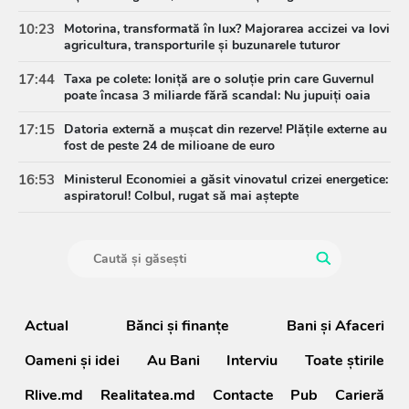
10:23
Motorina, transformată în lux? Majorarea accizei va lovi
agricultura, transporturile și buzunarele tuturor
17:44
Taxa pe colete: Ioniță are o soluție prin care Guvernul
poate încasa 3 miliarde fără scandal: Nu jupuiți oaia
17:15
Datoria externă a mușcat din rezerve! Plățile externe au
fost de peste 24 de milioane de euro
16:53
Ministerul Economiei a găsit vinovatul crizei energetice:
aspiratorul! Colbul, rugat să mai aștepte
Actual
Bănci şi finanţe
Bani și Afaceri
Oameni şi idei
Au Bani
Interviu
Toate știrile
Rlive.md
Realitatea.md
Contacte
Pub
Carieră