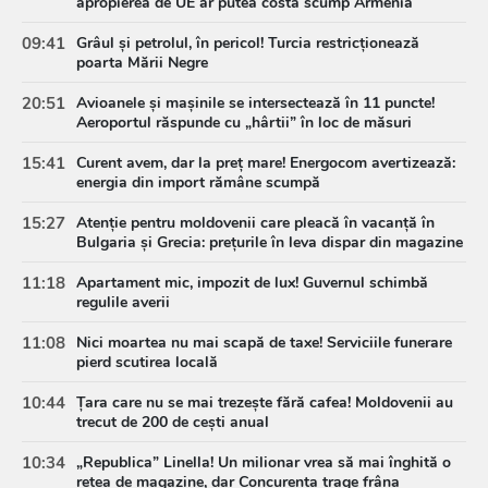
apropierea de UE ar putea costa scump Armenia
09:41
Grâul și petrolul, în pericol! Turcia restricționează
poarta Mării Negre
20:51
Avioanele și mașinile se intersectează în 11 puncte!
Aeroportul răspunde cu „hârtii” în loc de măsuri
15:41
Curent avem, dar la preț mare! Energocom avertizează:
energia din import rămâne scumpă
15:27
Atenție pentru moldovenii care pleacă în vacanță în
Bulgaria și Grecia: prețurile în leva dispar din magazine
11:18
Apartament mic, impozit de lux! Guvernul schimbă
regulile averii
11:08
Nici moartea nu mai scapă de taxe! Serviciile funerare
pierd scutirea locală
10:44
Țara care nu se mai trezește fără cafea! Moldovenii au
trecut de 200 de cești anual
10:34
„Republica” Linella! Un milionar vrea să mai înghită o
rețea de magazine, dar Concurența trage frâna