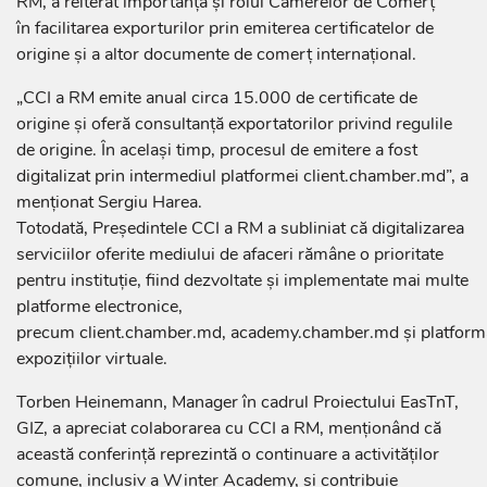
RM, a reiterat importanța și rolul Camerelor de Comerț
în facilitarea exporturilor prin emiterea certificatelor de
origine și a altor documente de comerț internațional.
„CCI a RM emite anual circa 15.000 de certificate de
origine și oferă consultanță exportatorilor privind regulile
de origine. În același timp, procesul de emitere a fost
digitalizat prin intermediul platformei client.chamber.md”, a
menționat Sergiu Harea.
Totodată, Președintele CCI a RM a subliniat că digitalizarea
serviciilor oferite mediului de afaceri rămâne o prioritate
pentru instituție, fiind dezvoltate și implementate mai multe
platforme electronice,
precum client.chamber.md, academy.chamber.md și platform
expozițiilor virtuale.
Torben Heinemann, Manager în cadrul Proiectului EasTnT,
GIZ, a apreciat colaborarea cu CCI a RM, menționând că
această conferință reprezintă o continuare a activităților
comune, inclusiv a Winter Academy, și contribuie