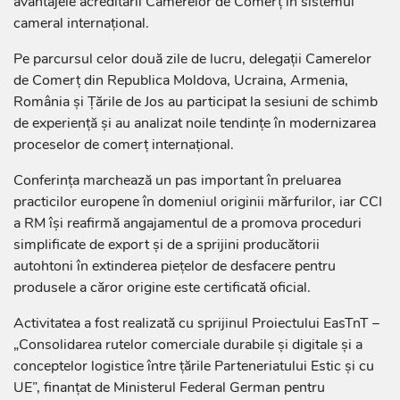
avantajele acreditării Camerelor de Comerț în sistemul
cameral internațional.
Pe parcursul celor două zile de lucru, delegații Camerelor
de Comerț din Republica Moldova, Ucraina, Armenia,
România și Țările de Jos au participat la sesiuni de schimb
de experiență și au analizat noile tendințe în modernizarea
proceselor de comerț internațional.
Conferința marchează un pas important în preluarea
practicilor europene în domeniul originii mărfurilor, iar CCI
a RM își reafirmă angajamentul de a promova proceduri
simplificate de export și de a sprijini producătorii
autohtoni în extinderea piețelor de desfacere pentru
produsele a căror origine este certificată oficial.
Activitatea a fost realizată cu sprijinul Proiectului EasTnT –
„Consolidarea rutelor comerciale durabile și digitale și a
conceptelor logistice între țările Parteneriatului Estic și cu
UE”, finanțat de Ministerul Federal German pentru