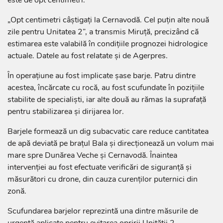
este de opt centimetri.
„Opt centimetri câștigați la Cernavodă. Cel puțin alte nouă
zile pentru Unitatea 2”, a transmis Miruță, precizând că
estimarea este valabilă în condițiile prognozei hidrologice
actuale. Datele au fost relatate și de Agerpres.
În operațiune au fost implicate șase barje. Patru dintre
acestea, încărcate cu rocă, au fost scufundate în pozițiile
stabilite de specialiști, iar alte două au rămas la suprafață
pentru stabilizarea și dirijarea lor.
Barjele formează un dig subacvatic care reduce cantitatea
de apă deviată pe brațul Bala și direcționează un volum mai
mare spre Dunărea Veche și Cernavodă. Înaintea
intervenției au fost efectuate verificări de siguranță și
măsurători cu drone, din cauza curenților puternici din
zonă.
Scufundarea barjelor reprezintă una dintre măsurile de