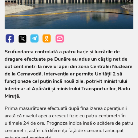
Scufundarea controlată a patru barje și lucrările de
dragare efectuate pe Dunăre au adus un câștig net de
opt centimetri la nivelul apei din zona Centralei Nucleare
de la Cernavodă. Intervenția ar permite Unității 2 să
funcționeze cel puțin încă nouă zile, potrivit ministrului
interimar al Apărării și ministrului Transporturilor, Radu
Miruță.
Prima măsurătoare efectuată după finalizarea operațiunii
arată că nivelul apei a crescut fizic cu patru centimetri în
ultimele 24 de ore. Prognoza indica însă o scădere de patru
centimetri, astfel că diferența față de scenariul anticipat