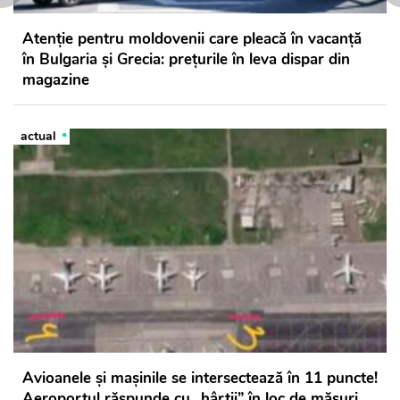
Atenție pentru moldovenii care pleacă în vacanță
în Bulgaria și Grecia: prețurile în leva dispar din
magazine
actual
Avioanele și mașinile se intersectează în 11 puncte!
Aeroportul răspunde cu „hârtii” în loc de măsuri