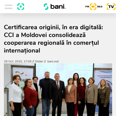
Certificarea originii, în era digitală:
CCI a Moldovei consolidează
cooperarea regională în comerțul
internațional
28 Oct. 2025, 17:05 //
Slider
//
bani.md