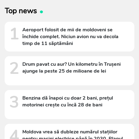
Top news
1
Aeroport folosit de mii de moldoveni se
închide complet. Niciun avion nu va decola
timp de 11 săptămâni
2
Drum pavat cu aur? Un kilometru în Trușeni
ajunge la peste 25 de milioane de lei
3
Benzina dă înapoi cu doar 2 bani, prețul
motorinei crește cu încă 28 de bani
4
Moldova vrea să dubleze numărul stațiilor
pentru mașini electrice până în 2030. Planul