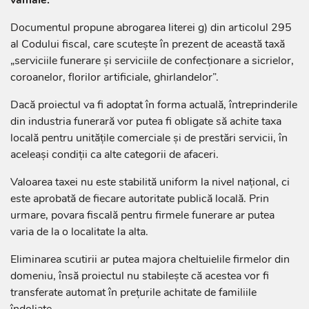
Documentul propune abrogarea literei g) din articolul 295
al Codului fiscal, care scutește în prezent de această taxă
„serviciile funerare și serviciile de confecționare a sicrielor,
coroanelor, florilor artificiale, ghirlandelor”.
Dacă proiectul va fi adoptat în forma actuală, întreprinderile
din industria funerară vor putea fi obligate să achite taxa
locală pentru unitățile comerciale și de prestări servicii, în
aceleași condiții ca alte categorii de afaceri.
Valoarea taxei nu este stabilită uniform la nivel național, ci
este aprobată de fiecare autoritate publică locală. Prin
urmare, povara fiscală pentru firmele funerare ar putea
varia de la o localitate la alta.
Eliminarea scutirii ar putea majora cheltuielile firmelor din
domeniu, însă proiectul nu stabilește că acestea vor fi
transferate automat în prețurile achitate de familiile
îndoliate.