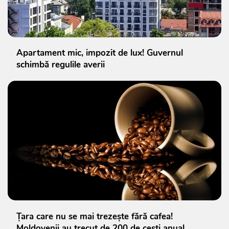
Apartament mic, impozit de lux! Guvernul
schimbă regulile averii
Țara care nu se mai trezește fără cafea!
Moldovenii au trecut de 200 de cești anual