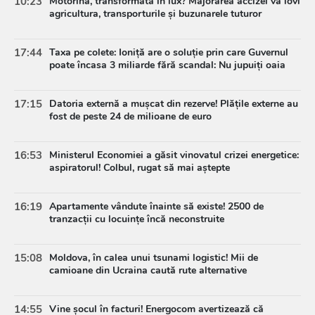
10:23
Motorina, transformată în lux? Majorarea accizei va lovi
agricultura, transporturile și buzunarele tuturor
17:44
Taxa pe colete: Ioniță are o soluție prin care Guvernul
poate încasa 3 miliarde fără scandal: Nu jupuiți oaia
17:15
Datoria externă a mușcat din rezerve! Plățile externe au
fost de peste 24 de milioane de euro
16:53
Ministerul Economiei a găsit vinovatul crizei energetice:
aspiratorul! Colbul, rugat să mai aștepte
16:19
Apartamente vândute înainte să existe! 2500 de
tranzacții cu locuințe încă neconstruite
15:08
Moldova, în calea unui tsunami logistic! Mii de
camioane din Ucraina caută rute alternative
14:55
Vine șocul în facturi! Energocom avertizează că