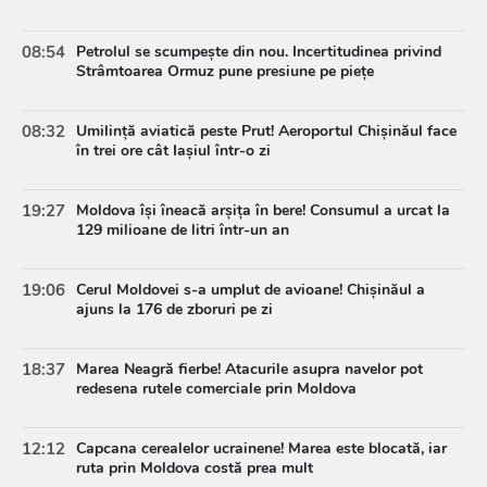
08:54
Petrolul se scumpește din nou. Incertitudinea privind
Strâmtoarea Ormuz pune presiune pe piețe
08:32
Umilință aviatică peste Prut! Aeroportul Chișinăul face
în trei ore cât Iașiul într-o zi
19:27
Moldova își îneacă arșița în bere! Consumul a urcat la
129 milioane de litri într-un an
19:06
Cerul Moldovei s-a umplut de avioane! Chișinăul a
ajuns la 176 de zboruri pe zi
18:37
Marea Neagră fierbe! Atacurile asupra navelor pot
redesena rutele comerciale prin Moldova
12:12
Capcana cerealelor ucrainene! Marea este blocată, iar
ruta prin Moldova costă prea mult