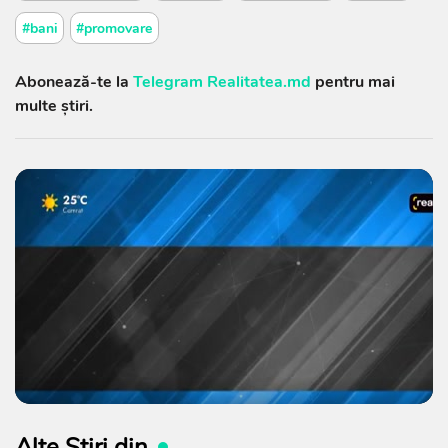
#bani
#promovare
Abonează-te la
Telegram Realitatea.md
pentru mai
multe știri.
Alte Știri din