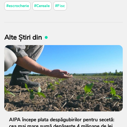
#escrocherie
#Cereale
#Fisc
Alte Știri din
AIPA începe plata despăgubirilor pentru secetă:
cea mai mare sumă depășește 4 milioane de lei