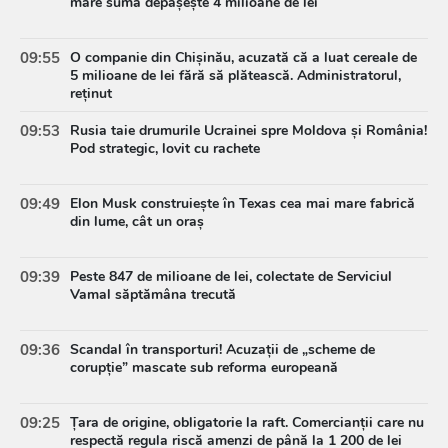
mare sumă depășește 4 milioane de lei
09:55
O companie din Chișinău, acuzată că a luat cereale de
5 milioane de lei fără să plătească. Administratorul,
reținut
09:53
Rusia taie drumurile Ucrainei spre Moldova și România!
Pod strategic, lovit cu rachete
09:49
Elon Musk construiește în Texas cea mai mare fabrică
din lume, cât un oraș
09:39
Peste 847 de milioane de lei, colectate de Serviciul
Vamal săptămâna trecută
09:36
Scandal în transporturi! Acuzații de „scheme de
corupție” mascate sub reforma europeană
09:25
Țara de origine, obligatorie la raft. Comercianții care nu
respectă regula riscă amenzi de până la 1 200 de lei