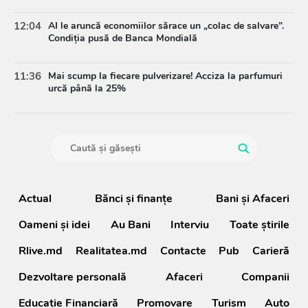
12:04
AI le aruncă economiilor sărace un „colac de salvare”.
Condiția pusă de Banca Mondială
11:36
Mai scump la fiecare pulverizare! Acciza la parfumuri
urcă până la 25%
Actual
Bănci şi finanţe
Bani și Afaceri
Oameni şi idei
Au Bani
Interviu
Toate știrile
Rlive.md
Realitatea.md
Contacte
Pub
Carieră
Dezvoltare personală
Afaceri
Companii
Educație Financiară
Promovare
Turism
Auto