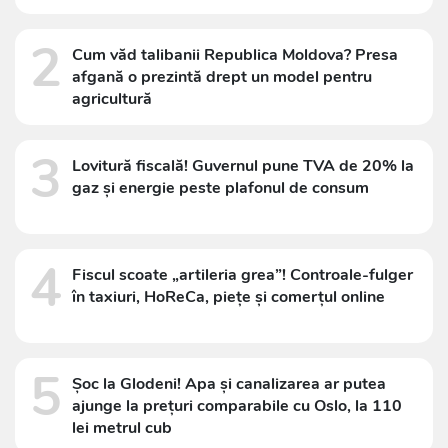
2
Cum văd talibanii Republica Moldova? Presa
afgană o prezintă drept un model pentru
agricultură
3
Lovitură fiscală! Guvernul pune TVA de 20% la
gaz și energie peste plafonul de consum
4
Fiscul scoate „artileria grea”! Controale-fulger
în taxiuri, HoReCa, piețe și comerțul online
5
Șoc la Glodeni! Apa și canalizarea ar putea
ajunge la prețuri comparabile cu Oslo, la 110
lei metrul cub