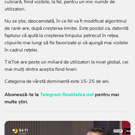
culinară, fiind vizibile, la fel, pentru un mic număr de
utilizatori.
Nu se ştie, deocamdată, în ce fel va fi modificat algoritmul
de
rank
-are, după creşterea limitei. Este posibil ca, datorită
faptului că ajută la creşterea timpului petrecut în reţea,
clipurile mai lungi să fie favorizate şi să ajungă mai vizibile
în cadrul reţelei.
TikTok are peste un miliard de utilizatori la nivel global, cei
mai mulţi dintre aceştia fiind tineri.
Categoria de vârstă dominantă este 15-25 de ani.
Abonează-te la
Telegram Realitatea.md
pentru mai
multe știri.