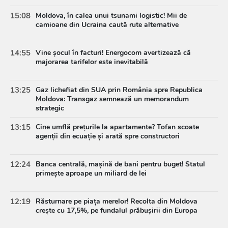
15:08
Moldova, în calea unui tsunami logistic! Mii de
camioane din Ucraina caută rute alternative
14:55
Vine șocul în facturi! Energocom avertizează că
majorarea tarifelor este inevitabilă
13:25
Gaz lichefiat din SUA prin România spre Republica
Moldova: Transgaz semnează un memorandum
strategic
13:15
Cine umflă prețurile la apartamente? Tofan scoate
agenții din ecuație și arată spre constructori
12:24
Banca centrală, mașină de bani pentru buget! Statul
primește aproape un miliard de lei
12:19
Răsturnare pe piața merelor! Recolta din Moldova
crește cu 17,5%, pe fundalul prăbușirii din Europa