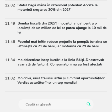
12:02
Statul bagă mâna în rezervorul șoferilor! Acciza la
motorină crește cu 20% din 2027
11:49
Bomba fiscală din 2027! Impozitul anual pentru o
locuință de un milion de lei ar putea ajunge la 10 mii de
lei
11:46
Petrolul mai ieftin reduce prețurile la pompă: benzina se
ieftinește cu 21 de bani, iar motorina cu 29 de bani
11:34
Moldelectrica: Încep lucrările la linia Bălți–Dnestrovsk
avariată de furtună. Consumatorii nu au fost afectați
11:02
Moldova, raiul traiului ieftin și cimitirul oportunităților!
Verdict usturător într-un top mondial