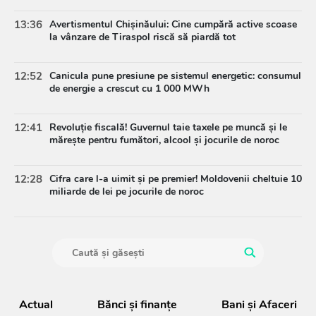
13:36
Avertismentul Chișinăului: Cine cumpără active scoase
la vânzare de Tiraspol riscă să piardă tot
12:52
Canicula pune presiune pe sistemul energetic: consumul
de energie a crescut cu 1 000 MWh
12:41
Revoluție fiscală! Guvernul taie taxele pe muncă și le
mărește pentru fumători, alcool și jocurile de noroc
12:28
Cifra care l-a uimit și pe premier! Moldovenii cheltuie 10
miliarde de lei pe jocurile de noroc
Actual
Bănci şi finanţe
Bani și Afaceri