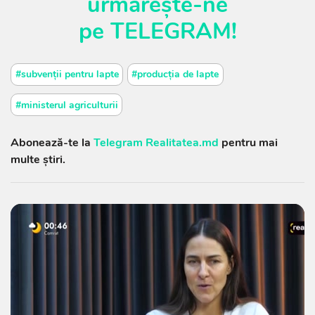
urmărește-ne
pe
TELEGRAM
!
#subvenții pentru lapte
#producția de lapte
#ministerul agriculturii
Abonează-te la
Telegram Realitatea.md
pentru mai
multe știri.