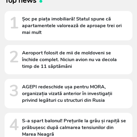
Top news
1
Șoc pe piața imobiliară! Statul spune că
apartamentele valorează de aproape trei ori
mai mult
2
Aeroport folosit de mii de moldoveni se
închide complet. Niciun avion nu va decola
timp de 11 săptămâni
3
AGEPI redeschide ușa pentru MORA,
organizația vizată anterior în investigații
privind legături cu structuri din Rusia
4
S-a spart balonul! Prețurile la grâu și rapiță se
prăbușesc după calmarea tensiunilor din
Marea Neagră