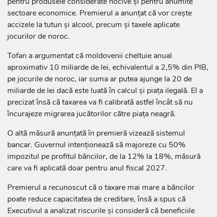
pentru produsele considerate nocive și pentru anumite
sectoare economice. Premierul a anunțat că vor crește
accizele la tutun și alcool, precum și taxele aplicate
jocurilor de noroc.
Tofan a argumentat că moldovenii cheltuie anual
aproximativ 10 miliarde de lei, echivalentul a 2,5% din PIB,
pe jocurile de noroc, iar suma ar putea ajunge la 20 de
miliarde de lei dacă este luată în calcul și piața ilegală. El a
precizat însă că taxarea va fi calibrată astfel încât să nu
încurajeze migrarea jucătorilor către piața neagră.
O altă măsură anunțată în premieră vizează sistemul
bancar. Guvernul intenționează să majoreze cu 50%
impozitul pe profitul băncilor, de la 12% la 18%, măsură
care va fi aplicată doar pentru anul fiscal 2027.
Premierul a recunoscut că o taxare mai mare a băncilor
poate reduce capacitatea de creditare, însă a spus că
Executivul a analizat riscurile și consideră că beneficiile