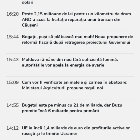
dolari
16:20
Peste 2,15 milioane de lei pentru un kilometru de drum.
AND a scos la licitație reparația unui tronson din
Căușeni
15:44
Bogații, puși să plătească mai mult! Noua propunere de
reformă fiscală după retragerea proiectului Guvernului
15:43
Moldova rămâne din nou fără suficientă lumină:
autoritățile vor apela la energia de avarie
15:09
Cum vor fi verificate animalele și carnea în abatoare:
Ministerul Agriculturii propune reguli noi
14:55
Bugetul este pe minus cu 21 de miliarde, dar Buzu
promite încă 6 miliarde pentru primării
14:12
UE ia încă 1,4 miliarde de euro din profiturile activelor
rusești și le trimite Ucrainei