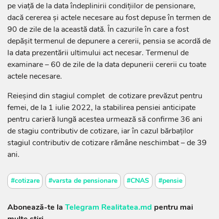
pe viaţă de la data îndeplinirii condiţiilor de pensionare,
dacă cererea şi actele necesare au fost depuse în termen de
90 de zile de la această dată. În cazurile în care a fost
depăşit termenul de depunere a cererii, pensia se acordă de
la data prezentării ultimului act necesar. Termenul de
examinare – 60 de zile de la data depunerii cererii cu toate
actele necesare.
Reieşind din stagiul complet de cotizare prevăzut pentru
femei, de la 1 iulie 2022, la stabilirea pensiei anticipate
pentru carieră lungă acestea urmează să confirme 36 ani
de stagiu contributiv de cotizare, iar în cazul bărbaţilor
stagiul contributiv de cotizare rămâne neschimbat – de 39
ani.
#cotizare
#varsta de pensionare
#CNAS
#pensie
Abonează-te la
Telegram Realitatea.md
pentru mai
multe știri.