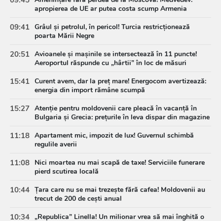
apropierea de UE ar putea costa scump Armenia
09:41
Grâul și petrolul, în pericol! Turcia restricționează
poarta Mării Negre
20:51
Avioanele și mașinile se intersectează în 11 puncte!
Aeroportul răspunde cu „hârtii” în loc de măsuri
15:41
Curent avem, dar la preț mare! Energocom avertizează:
energia din import rămâne scumpă
15:27
Atenție pentru moldovenii care pleacă în vacanță în
Bulgaria și Grecia: prețurile în leva dispar din magazine
11:18
Apartament mic, impozit de lux! Guvernul schimbă
regulile averii
11:08
Nici moartea nu mai scapă de taxe! Serviciile funerare
pierd scutirea locală
10:44
Țara care nu se mai trezește fără cafea! Moldovenii au
trecut de 200 de cești anual
10:34
„Republica” Linella! Un milionar vrea să mai înghită o