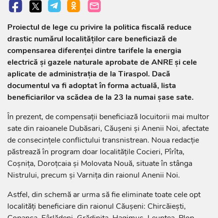
Proiectul de lege cu privire la politica fiscală reduce
drastic numărul localităților care beneficiază de
compensarea diferenței dintre tarifele la energia
electrică și gazele naturale aprobate de ANRE și cele
aplicate de administrația de la Tiraspol. Dacă
documentul va fi adoptat în forma actuală, lista
beneficiarilor va scădea de la 23 la numai șase sate.
În prezent, de compensații beneficiază locuitorii mai multor
sate din raioanele Dubăsari, Căușeni și Anenii Noi, afectate
de consecințele conflictului transnistrean. Noua redacție
păstrează în program doar localitățile Cocieri, Pîrîta,
Coșnița, Doroțcaia și Molovata Nouă, situate în stânga
Nistrului, precum și Varnița din raionul Anenii Noi.
Astfel, din schemă ar urma să fie eliminate toate cele opt
localități beneficiare din raionul Căușeni: Chircăiești,
Copanca, Fârlădeni, Grădinița, Hagimus, Leuntea, Plop-