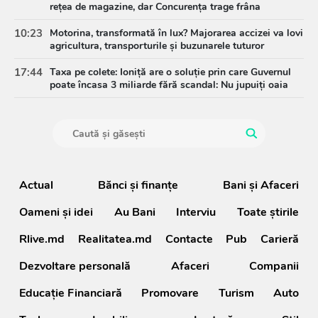
rețea de magazine, dar Concurența trage frâna
10:23
Motorina, transformată în lux? Majorarea accizei va lovi
agricultura, transporturile și buzunarele tuturor
17:44
Taxa pe colete: Ioniță are o soluție prin care Guvernul
poate încasa 3 miliarde fără scandal: Nu jupuiți oaia
Actual
Bănci şi finanţe
Bani și Afaceri
Oameni şi idei
Au Bani
Interviu
Toate știrile
Rlive.md
Realitatea.md
Contacte
Pub
Carieră
Dezvoltare personală
Afaceri
Companii
Educație Financiară
Promovare
Turism
Auto