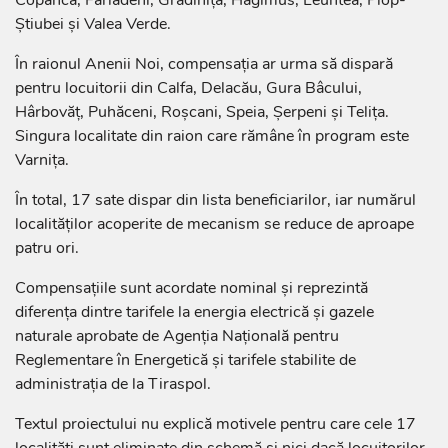
Știubei și Valea Verde.
În raionul Anenii Noi, compensația ar urma să dispară
pentru locuitorii din Calfa, Delacău, Gura Bâcului,
Hârbovăț, Puhăceni, Roșcani, Speia, Șerpeni și Telița.
Singura localitate din raion care rămâne în program este
Varnița.
În total, 17 sate dispar din lista beneficiarilor, iar numărul
localităților acoperite de mecanism se reduce de aproape
patru ori.
Compensațiile sunt acordate nominal și reprezintă
diferența dintre tarifele la energia electrică și gazele
naturale aprobate de Agenția Națională pentru
Reglementare în Energetică și tarifele stabilite de
administrația de la Tiraspol.
Textul proiectului nu explică motivele pentru care cele 17
localități sunt eliminate din schemă și nici dacă locuitorilor