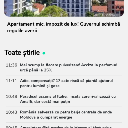
Apartament mic, impozit de lux! Guvernul schimbă
regulile averii
Toate știrile
11:36
Mai scump la fiecare pulverizare! Acciza la parfumuri
urcă până la 25%
11:11
Adio, compensații? 17 sate riscă să piardă ajutorul
pentru lumină și gaze
10:48
Paradisul ascuns al Italiei. Insula care rivalizează cu
Amalfi, dar costă mai puțin
10:43
România salvează cu patru barje centrala de unde
Moldova a cumpărat energie
09:45
Amenințare fără perdea de la Moscova! Medvedev: