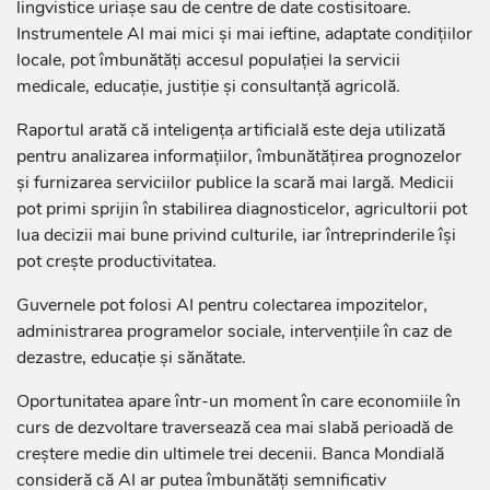
lingvistice uriașe sau de centre de date costisitoare.
Instrumentele AI mai mici și mai ieftine, adaptate condițiilor
locale, pot îmbunătăți accesul populației la servicii
medicale, educație, justiție și consultanță agricolă.
Raportul arată că inteligența artificială este deja utilizată
pentru analizarea informațiilor, îmbunătățirea prognozelor
și furnizarea serviciilor publice la scară mai largă. Medicii
pot primi sprijin în stabilirea diagnosticelor, agricultorii pot
lua decizii mai bune privind culturile, iar întreprinderile își
pot crește productivitatea.
Guvernele pot folosi AI pentru colectarea impozitelor,
administrarea programelor sociale, intervențiile în caz de
dezastre, educație și sănătate.
Oportunitatea apare într-un moment în care economiile în
curs de dezvoltare traversează cea mai slabă perioadă de
creștere medie din ultimele trei decenii. Banca Mondială
consideră că AI ar putea îmbunătăți semnificativ