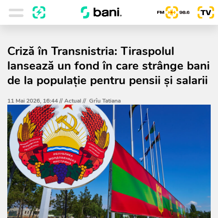
Criză în Transnistria: Tiraspolul
lansează un fond în care strânge bani
de la populație pentru pensii și salarii
11 Mai 2026, 16:44 //
Actual
//
Grîu Tatiana