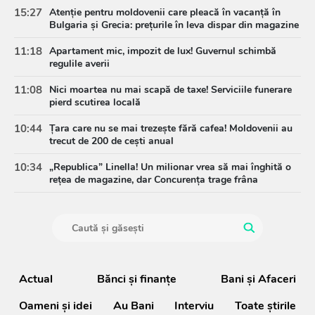
15:27
Atenție pentru moldovenii care pleacă în vacanță în
Bulgaria și Grecia: prețurile în leva dispar din magazine
11:18
Apartament mic, impozit de lux! Guvernul schimbă
regulile averii
11:08
Nici moartea nu mai scapă de taxe! Serviciile funerare
pierd scutirea locală
10:44
Țara care nu se mai trezește fără cafea! Moldovenii au
trecut de 200 de cești anual
10:34
„Republica” Linella! Un milionar vrea să mai înghită o
rețea de magazine, dar Concurența trage frâna
Actual
Bănci şi finanţe
Bani și Afaceri
Oameni şi idei
Au Bani
Interviu
Toate știrile