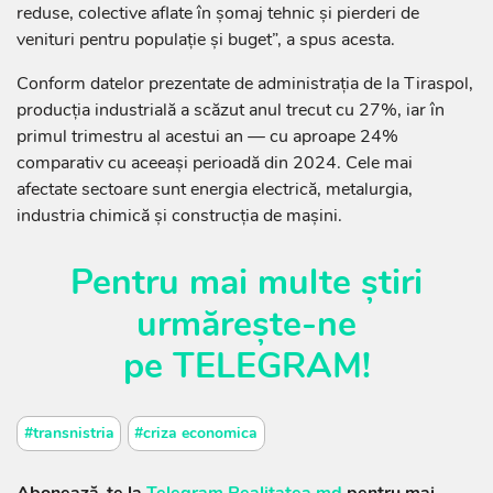
reduse, colective aflate în șomaj tehnic și pierderi de
venituri pentru populație și buget”, a spus acesta.
Conform datelor prezentate de administrația de la Tiraspol,
producția industrială a scăzut anul trecut cu 27%, iar în
primul trimestru al acestui an — cu aproape 24%
comparativ cu aceeași perioadă din 2024. Cele mai
afectate sectoare sunt energia electrică, metalurgia,
industria chimică și construcția de mașini.
Pentru mai multe știri
urmărește-ne
pe
TELEGRAM
!
#transnistria
#criza economica
Abonează-te la
Telegram Realitatea.md
pentru mai