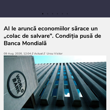
AI le aruncă economiilor sărace un
„colac de salvare”. Condiția pusă de
Banca Mondială
09 Aug. 2026, 12:04 //
Actual
//
Ursu Victor