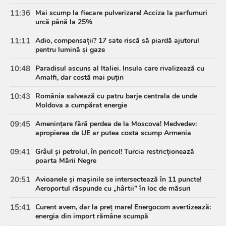
11:36
Mai scump la fiecare pulverizare! Acciza la parfumuri
urcă până la 25%
11:11
Adio, compensații? 17 sate riscă să piardă ajutorul
pentru lumină și gaze
10:48
Paradisul ascuns al Italiei. Insula care rivalizează cu
Amalfi, dar costă mai puțin
10:43
România salvează cu patru barje centrala de unde
Moldova a cumpărat energie
09:45
Amenințare fără perdea de la Moscova! Medvedev:
apropierea de UE ar putea costa scump Armenia
09:41
Grâul și petrolul, în pericol! Turcia restricționează
poarta Mării Negre
20:51
Avioanele și mașinile se intersectează în 11 puncte!
Aeroportul răspunde cu „hârtii” în loc de măsuri
15:41
Curent avem, dar la preț mare! Energocom avertizează:
energia din import rămâne scumpă