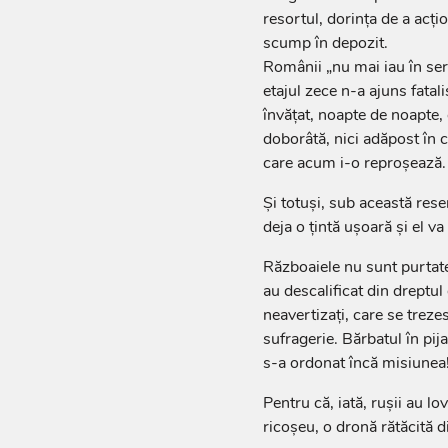
resortul, dorința de a acți
scump în depozit.
Românii „nu mai iau în ser
etajul zece n-a ajuns fatali
învățat, noapte de noapte,
doborâtă, nici adăpost în c
care acum i-o reproșează.
Și totuși, sub această res
deja o țintă ușoară și el v
Războaiele nu sunt purtate 
au descalificat din dreptul
neavertizați, care se treze
sufragerie. Bărbatul în pij
s-a ordonat încă misiunea
Pentru că, iată, rușii au lo
ricoșeu, o dronă rătăcită d