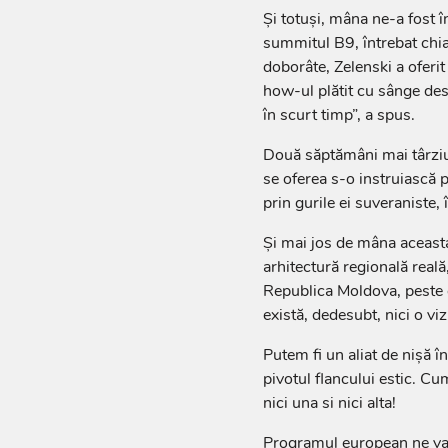
Și totuși, mâna ne-a fost î
summitul B9, întrebat chia
doborâte, Zelenski a oferit
how-ul plătit cu sânge de
în scurt timp”, a spus.
Două săptămâni mai târziu,
se oferea s-o instruiască 
prin gurile ei suveraniste, î
Și mai jos de mâna aceasta
arhitectură regională reală
Republica Moldova, peste c
există, dedesubt, nici o v
Putem fi un aliat de nișă 
pivotul flancului estic. C
nici una si nici alta!
Programul european ne va t