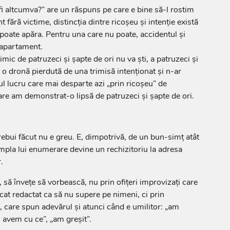
 fi altcumva?” are un răspuns pe care e bine să-l rostim
 fără victime, distincția dintre ricoșeu și intenție există
 poate apăra. Pentru una care nu poate, accidentul și
i apartament.
mic de patruzeci și șapte de ori nu va ști, a patruzeci și
o dronă pierdută de una trimisă intenționat și n-ar
l lucru care mai desparte azi „prin ricoșeu” de
are am demonstrat-o lipsă de patruzeci și șapte de ori.
trebui făcut nu e greu. E, dimpotrivă, de un bun-simț atât
simpla lui enumerare devine un rechizitoriu la adresa
.
, să învețe să vorbească, nu prin ofițeri improvizați care
cat redactat ca să nu supere pe nimeni, ci prin
, care spun adevărul și atunci când e umilitor: „am
 avem cu ce”, „am greșit”.