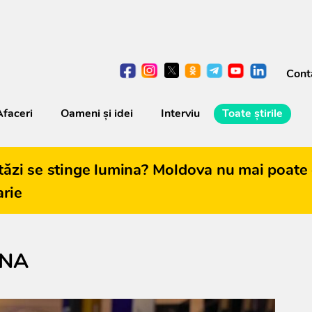
Cont
Afaceri
Oameni şi idei
Interviu
Toate știrile
tăzi se stinge lumina? Moldova nu mai poate 
arie
ONA