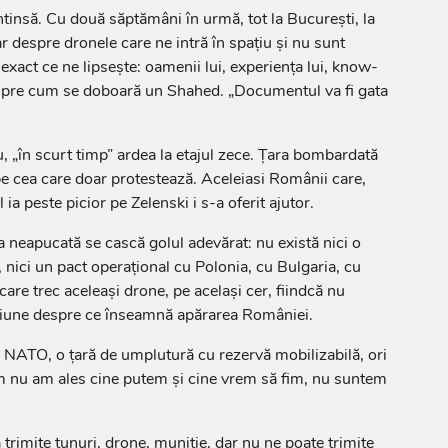
ntinsă. Cu două săptămâni în urmă, tot la București, la
r despre dronele care ne intră în spațiu și nu sunt
 exact ce ne lipsește: oamenii lui, experiența lui, know-
spre cum se doboară un Shahed. „Documentul va fi gata
 „în scurt timp” ardea la etajul zece. Țara bombardată
pe cea care doar protestează. Aceleiasi Românii care,
l ia peste picior pe Zelenski i s-a oferit ajutor.
 neapucată se cască golul adevărat: nu există nici o
, nici un pact operațional cu Polonia, cu Bulgaria, cu
are trec aceleași drone, pe același cer, fiindcă nu
iziune despre ce înseamnă apărarea României.
în NATO, o țară de umplutură cu rezervă mobilizabilă, ori
um nu am ales cine putem și cine vrem să fim, nu suntem
rimite tunuri, drone, muniție, dar nu ne poate trimite