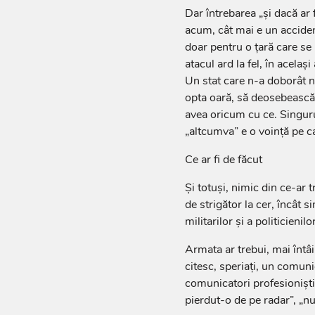
Dar întrebarea „și dacă ar
acum, cât mai e un accident
doar pentru o țară care se
atacul ard la fel, în acelaș
Un stat care n-a doborât ni
opta oară, să deosebească 
avea oricum cu ce. Singuru
„altcumva” e o voință pe c
Ce ar fi de făcut
Și totuși, nimic din ce-ar 
de strigător la cer, încât 
militarilor și a politicienilor
Armata ar trebui, mai întâi
citesc, speriați, un comuni
comunicatori profesioniști
pierdut-o de pe radar”, „nu