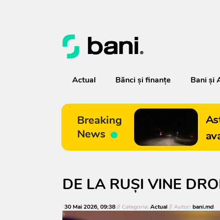
Actual
Bănci şi finanţe
Bani și 
As
Breaking
News
av
DE LA RUȘI VINE DR
30 Mai 2026, 09:38
// Categoria:
Actual
// Autor:
bani.md