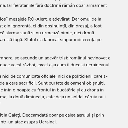
ona. Iar fierătaniile fără doctrină rămân doar armament
ios” mesajele RO-Alert, e adevărat. Dar omul de la
st din ignoranță, ci din obsinuință, din dresaj, a fost
 că alarma sună și nu urmează nimic, nici dronă
are să fugă. Statul i-a fabricat singur indiferența pe
emnare, se ascunde un adevăr trist: românul nevinovat e
a duce acest război, exact așa cum îl duce si ucraineanul.
nici de comunicate oficiale, nici de politicienii care s-
 de a cere sacrificii. Sunt purtate de oameni obișnuiți,
sc într-o noapte cu frontul în bucătărie și cu drona în
ama, la două dimineața, este deja un soldat căruia nu i
!
vit la Galați. Deocamdată doar pe calea aerului și prin
intr-un atac asupra Ucrainei.