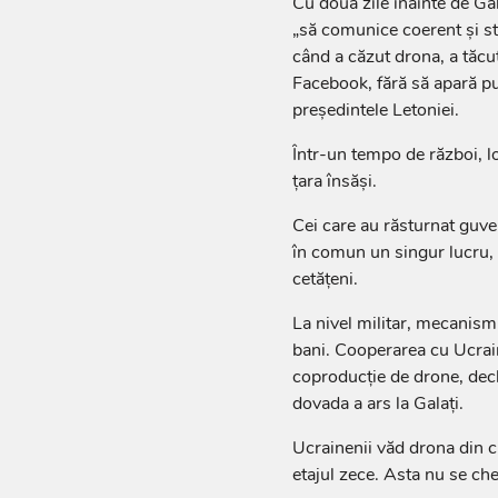
Cu două zile înainte de Gal
„să comunice coerent și st
când a căzut drona, a tăcu
Facebook, fără să apară p
președintele Letoniei.
Într-un tempo de război, l
țara însăși.
Cei care au răsturnat guve
în comun un singur lucru, a
cetățeni.
La nivel militar, mecanism
bani. Cooperarea cu Ucrain
coproducție de drone, decl
dovada a ars la Galați.
Ucrainenii văd drona din cl
etajul zece. Asta nu se c