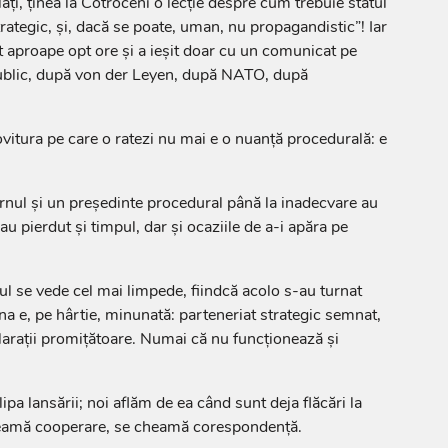
ați, ținea la Cotroceni o lecție despre cum trebuie statul
rategic, și, dacă se poate, uman, nu propagandistic”! Iar
t aproape opt ore și a ieșit doar cu un comunicat pe
ublic, după von der Leyen, după NATO, după
ovitura pe care o ratezi nu mai e o nuanță procedurală: e
rnul și un președinte procedural până la inadecvare au
u pierdut și timpul, dar și ocaziile de a-i apăra pe
ul se vede cel mai limpede, fiindcă acolo s-au turnat
a e, pe hârtie, minunată: parteneriat strategic semnat,
arații promițătoare. Numai că nu funcționează și
ipa lansării; noi aflăm de ea când sunt deja flăcări la
heamă cooperare, se cheamă corespondență.