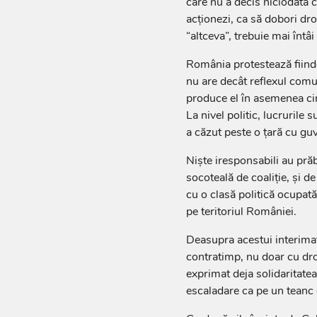
care nu a decis niciodată 
acționezi, ca să dobori dron
“altceva”, trebuie mai întâi
România protestează fiindc
nu are decât reflexul comun
produce el în asemenea ci
La nivel politic, lucrurile
a căzut peste o țară cu gu
Niște iresponsabili au prăb
socoteală de coaliție, și de
cu o clasă politică ocupată 
pe teritoriul României.
Deasupra acestui interimat
contratimp, nu doar cu dro
exprimat deja solidaritatea
escaladare ca pe un teanc