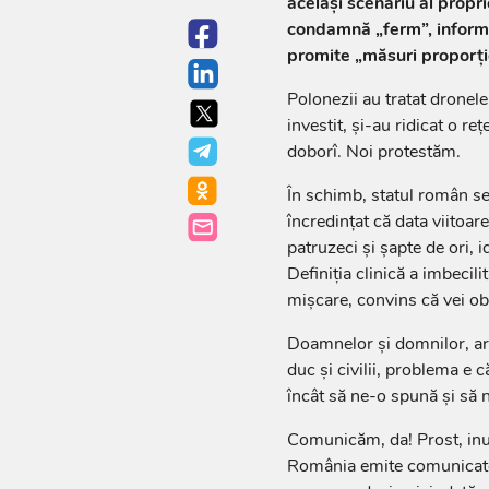
același scenariu al propr
condamnă „ferm”, inform
promite „măsuri proporți
Polonezii au tratat dronel
investit, și-au ridicat o re
doborî. Noi protestăm.
În schimb, statul român se 
încredințat că data viitoare
patruzeci și șapte de ori, i
Definiția clinică a imbecili
mișcare, convins că vei obț
Doamnelor și domnilor, ar 
duc și civilii, problema e 
încât să ne-o spună și să 
Comunicăm, da! Prost, inuti
România emite comunicate 