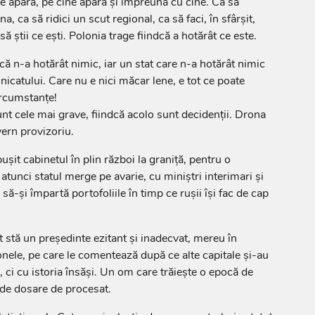
ce apără, pe cine apără și împreună cu cine. Ca să
a, ca să ridici un scut regional, ca să faci, în sfârșit,
 să știi ce ești. Polonia trage fiindcă a hotărât ce este.
ă n-a hotărât nimic, iar un stat care n-a hotărât nimic
icatului. Care nu e nici măcar lene, e tot ce poate
rcumstanțe!
 sunt cele mai grave, fiindcă acolo sunt decidenții. Drona
vern provizoriu.
ușit cabinetul în plin război la graniță, pentru o
 atunci statul merge pe avarie, cu miniștri interimari și
să-și împartă portofoliile în timp ce rușii își fac de cap
 stă un președinte ezitant și inadecvat, mereu în
nele, pe care le comentează după ce alte capitale și-au
, ci cu istoria însăși. Un om care trăiește o epocă de
 de dosare de procesat.