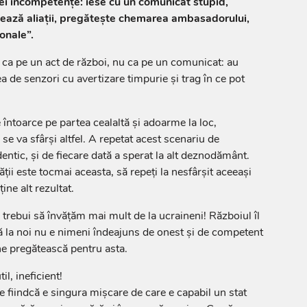
iei incompetențe: iese cu un comunicat stupid,
ează aliații, pregătește chemarea ambasadorului,
onale”.
e ca pe un act de război, nu ca pe un comunicat: au
țea de senzori cu avertizare timpurie și trag în ce pot
întoarce pe partea cealaltă și adoarme la loc,
 se va sfârși altfel. A repetat acest scenariu de
dentic, și de fiecare dată a sperat la alt deznodământ.
tății este tocmai aceasta, să repeți la nesfârșit aceeași
ine alt rezultat.
trebui să învățăm mai mult de la ucraineni! Războiul îl
că la noi nu e nimeni îndeajuns de onest și de competent
ne pregătească pentru asta.
l, ineficient!
fiindcă e singura mișcare de care e capabil un stat