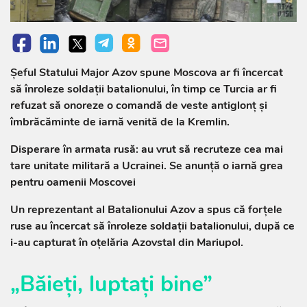
Şeful Statului Major Azov spune Moscova ar fi încercat
să înroleze soldaţii batalionului, în timp ce Turcia ar fi
refuzat să onoreze o comandă de veste antiglonţ şi
îmbrăcăminte de iarnă venită de la Kremlin.
Disperare în armata rusă: au vrut să recruteze cea mai
tare unitate militară a Ucrainei. Se anunţă o iarnă grea
pentru oamenii Moscovei
Un reprezentant al Batalionului Azov a spus că forţele
ruse au încercat să înroleze soldaţii batalionului, după ce
i-au capturat în oţelăria Azovstal din Mariupol.
„Băieţi, luptaţi bine”