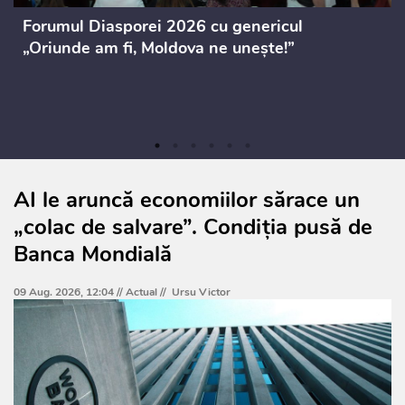
Forumul Diasporei 2026 cu genericul
„Oriunde am fi, Moldova ne unește!”
AI le aruncă economiilor sărace un
„colac de salvare”. Condiția pusă de
Banca Mondială
09 Aug. 2026, 12:04 //
Actual
//
Ursu Victor