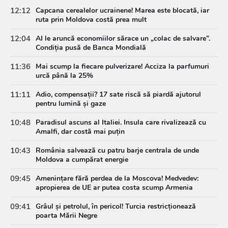
12:12
Capcana cerealelor ucrainene! Marea este blocată, iar
ruta prin Moldova costă prea mult
12:04
AI le aruncă economiilor sărace un „colac de salvare”.
Condiția pusă de Banca Mondială
11:36
Mai scump la fiecare pulverizare! Acciza la parfumuri
urcă până la 25%
11:11
Adio, compensații? 17 sate riscă să piardă ajutorul
pentru lumină și gaze
10:48
Paradisul ascuns al Italiei. Insula care rivalizează cu
Amalfi, dar costă mai puțin
10:43
România salvează cu patru barje centrala de unde
Moldova a cumpărat energie
09:45
Amenințare fără perdea de la Moscova! Medvedev:
apropierea de UE ar putea costa scump Armenia
09:41
Grâul și petrolul, în pericol! Turcia restricționează
poarta Mării Negre