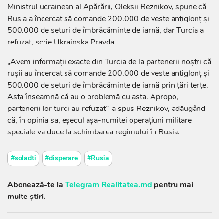
Ministrul ucrainean al Apărării, Oleksii Reznikov, spune că
Rusia a încercat să comande 200.000 de veste antiglonţ şi
500.000 de seturi de îmbrăcăminte de iarnă, dar Turcia a
refuzat, scrie Ukrainska Pravda.
„Avem informaţii exacte din Turcia de la partenerii noştri că
ruşii au încercat să comande 200.000 de veste antiglonţ şi
500.000 de seturi de îmbrăcăminte de iarnă prin ţări terţe.
Asta înseamnă că au o problemă cu asta. Apropo,
partenerii lor turci au refuzat”, a spus Reznikov, adăugând
că, în opinia sa, eşecul aşa-numitei operaţiuni militare
speciale va duce la schimbarea regimului în Rusia.
#soladti
#disperare
#Rusia
Abonează-te la
Telegram Realitatea.md
pentru mai
multe știri.