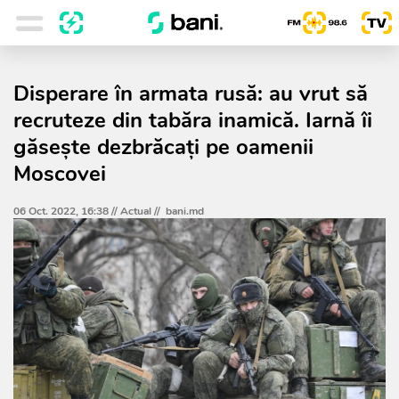
Disperare în armata rusă: au vrut să
recruteze din tabăra inamică. Iarnă îi
găseşte dezbrăcaţi pe oamenii
Moscovei
06 Oct. 2022, 16:38 //
Actual
//
bani.md