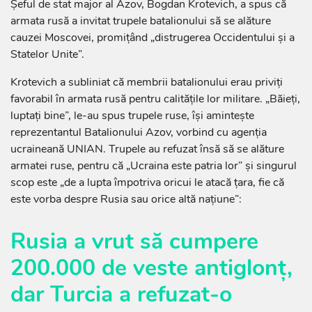
Şeful de stat major al Azov, Bogdan Krotevich, a spus că
armata rusă a invitat trupele batalionului să se alăture
cauzei Moscovei, promiţând „distrugerea Occidentului şi a
Statelor Unite”.
Krotevich a subliniat că membrii batalionului erau priviţi
favorabil în armata rusă pentru calităţile lor militare. „Băieţi,
luptaţi bine”, le-au spus trupele ruse, îşi aminteşte
reprezentantul Batalionului Azov, vorbind cu agenţia
ucraineană UNIAN. Trupele au refuzat însă să se alăture
armatei ruse, pentru că „Ucraina este patria lor” şi singurul
scop este „de a lupta împotriva oricui le atacă ţara, fie că
este vorba despre Rusia sau orice altă naţiune”:
Rusia a vrut să cumpere
200.000 de veste antiglonţ,
dar Turcia a refuzat-o