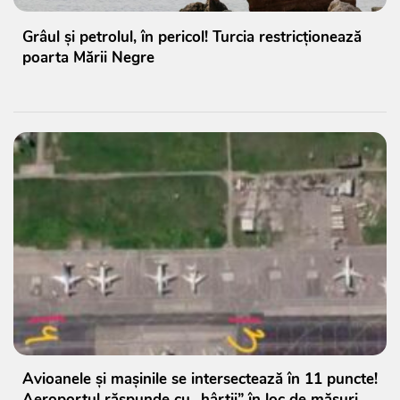
Grâul și petrolul, în pericol! Turcia restricționează
poarta Mării Negre
Avioanele și mașinile se intersectează în 11 puncte!
Aeroportul răspunde cu „hârtii” în loc de măsuri