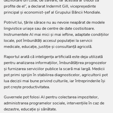
dezvoltare un colac de salvare, iar acestea ar trebui să
profite de el”, a declarat Indermit Gill, vicepreședinte
principal și economist-șef al Grupului Băncii Mondiale.
Potrivit lui, țările sărace nu au nevoie neapărat de modele
lingvistice uriașe sau de centre de date costisitoare.
Instrumentele AI mai mici și mai ieftine, adaptate condițiilor
locale, pot îmbunătăți accesul populației la servicii
medicale, educație, justiție și consultanță agricolă.
Raportul arată că inteligența artificială este deja utilizată
pentru analizarea informațiilor, îmbunătățirea prognozelor
și furnizarea serviciilor publice la scară mai largă. Medicii
pot primi sprijin în stabilirea diagnosticelor, agricultorii pot
lua decizii mai bune privind culturile, iar întreprinderile își
pot crește productivitatea.
Guvernele pot folosi AI pentru colectarea impozitelor,
administrarea programelor sociale, intervențiile în caz de
dezastre, educație și sănătate.