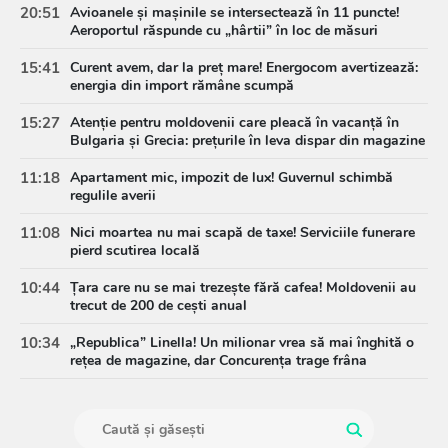
20:51
Avioanele și mașinile se intersectează în 11 puncte!
Aeroportul răspunde cu „hârtii” în loc de măsuri
15:41
Curent avem, dar la preț mare! Energocom avertizează:
energia din import rămâne scumpă
15:27
Atenție pentru moldovenii care pleacă în vacanță în
Bulgaria și Grecia: prețurile în leva dispar din magazine
11:18
Apartament mic, impozit de lux! Guvernul schimbă
regulile averii
11:08
Nici moartea nu mai scapă de taxe! Serviciile funerare
pierd scutirea locală
10:44
Țara care nu se mai trezește fără cafea! Moldovenii au
trecut de 200 de cești anual
10:34
„Republica” Linella! Un milionar vrea să mai înghită o
rețea de magazine, dar Concurența trage frâna