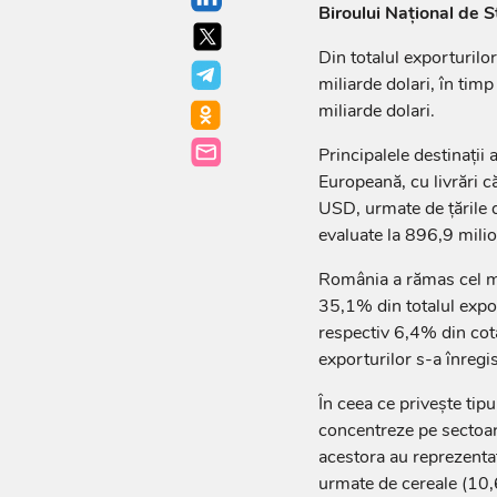
Biroului Național de St
Din totalul exporturilo
miliarde dolari, în tim
miliarde dolari.
Principalele destinații 
Europeană, cu livrări c
USD, urmate de țările 
evaluate la 896,9 mil
România a rămas cel m
35,1% din totalul expor
respectiv 6,4% din cot
exporturilor s-a înregis
În ceea ce privește tip
concentreze pe sectoare
acestora au reprezenta
urmate de cereale (10,