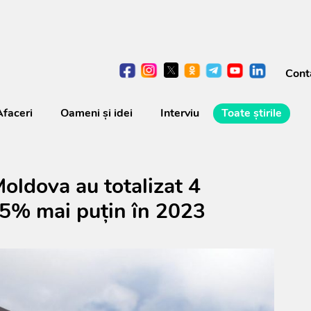
Cont
Afaceri
Oameni şi idei
Interviu
Toate știrile
Moldova au totalizat 4
6,5% mai puțin în 2023