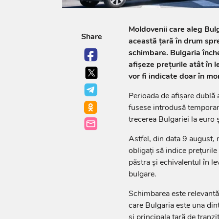
Moldovenii care aleg Bul
Share
această țară în drum spre
schimbare. Bulgaria înche
afișeze prețurile atât în l
vor fi indicate doar în 
Perioada de afișare dublă 
fusese introdusă temporar
trecerea Bulgariei la euro 
Astfel, din data 9 august, m
obligați să indice prețuril
păstra și echivalentul în le
bulgare.
Schimbarea este relevantă ș
care Bulgaria este una dint
și principala țară de tran