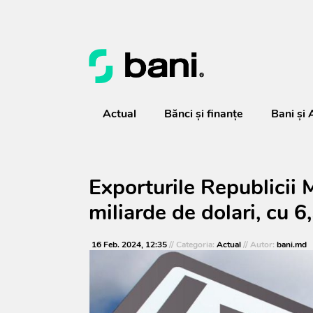
Actual
Bănci şi finanţe
Bani și 
Exporturile Republicii 
miliarde de dolari, cu 
16 Feb. 2024, 12:35
// Categoria:
Actual
// Autor:
bani.md