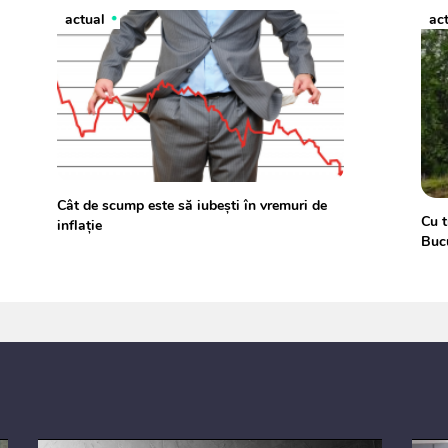
actual
ac
Cât de scump este să iubeşti în vremuri de
Cu t
inflaţie
Bucu