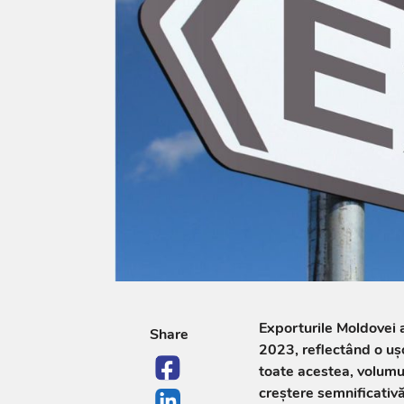
Exporturile Moldovei a
Share
2023, reflectând o uș
toate acestea, volumul
creștere semnificativ