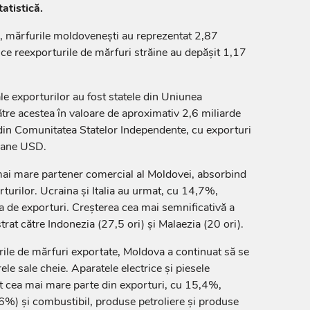
atistică.
r, mărfurile moldovenești au reprezentat 2,87
p ce reexporturile de mărfuri străine au depășit 1,17
ale exporturilor au fost statele din Uniunea
ătre acestea în valoare de aproximativ 2,6 miliarde
din Comunitatea Statelor Independente, cu exporturi
ioane USD.
ai mare partener comercial al Moldovei, absorbind
turilor. Ucraina și Italia au urmat, cu 14,7%,
a de exporturi. Creșterea cea mai semnificativă a
trat către Indonezia (27,5 ori) și Malaezia (20 ori).
urile de mărfuri exportate, Moldova a continuat să se
le sale cheie. Aparatele electrice și piesele
t cea mai mare parte din exporturi, cu 15,4%,
6%) și combustibil, produse petroliere și produse