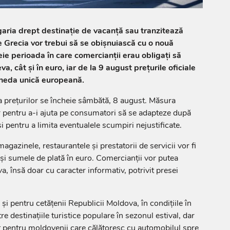
garia drept destinație de vacanță sau tranzitează
 Grecia vor trebui să se obișnuiască cu o nouă
ie perioada în care comercianții erau obligați să
eva, cât și în euro, iar de la 9 august prețurile oficiale
moneda unică europeană.
a prețurilor se încheie sâmbătă, 8 august. Măsura
 pentru a-i ajuta pe consumatori să se adapteze după
și pentru a limita eventualele scumpiri nejustificate.
agazinele, restaurantele și prestatorii de servicii vor fi
e și sumele de plată în euro. Comercianții vor putea
va, însă doar cu caracter informativ, potrivit presei
i pentru cetățenii Republicii Moldova, în condițiile în
re destinațiile turistice populare în sezonul estival, dar
zit pentru moldovenii care călătoresc cu automobilul spre