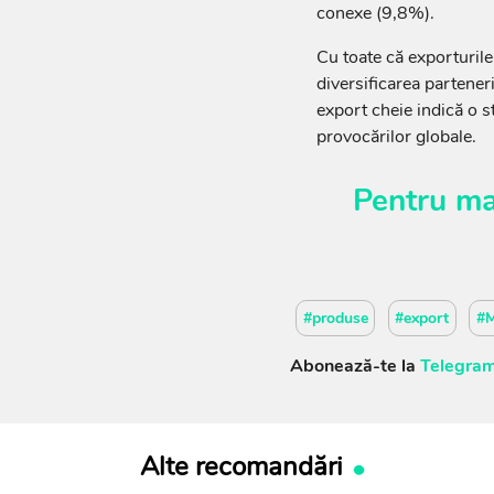
conexe (9,8%).
Cu toate că exporturile
diversificarea partener
export cheie indică o st
provocărilor globale.
Pentru ma
#produse
#export
#M
Abonează-te la
Telegram
Alte recomandări