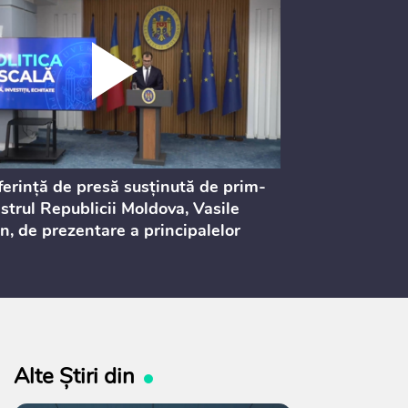
erință de presă susținută de prim-
Ședința Consi
strul Republicii Moldova, Vasile
Procurorilor
n, de prezentare a principalelor
ederi ale politicii fiscale pentru
 2027, care urmează să fie supusă
ultărilor publice
Alte Știri din