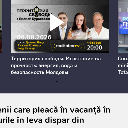
Территория свободы. Испытание на
Conf
прочность: энергия, вода и
mini
безопасность Молдовы
Tofa
prev
anul
cons
ii care pleacă în vacanță în
rile în leva dispar din