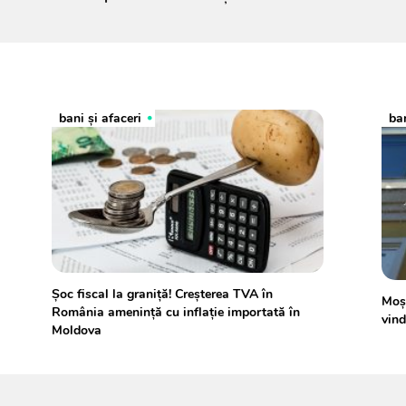
bani și afaceri
ban
Șoc fiscal la graniță! Creșterea TVA în
Moșt
România amenință cu inflație importată în
vind
Moldova