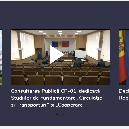
Consultarea Publică CP-01, dedicată
Decl
Studiilor de Fundamentare „Circulație
Repu
și Transporturi” și „Cooperare
Teritorială”