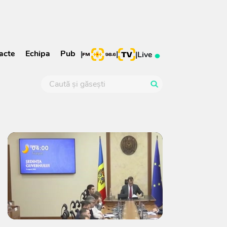
acte
Echipa
Pub
|
|
|
Live