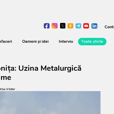
Cont
Afaceri
Oameni şi idei
Interviu
Toate știrile
nița: Uzina Metalurgică
xime
rsu Victor