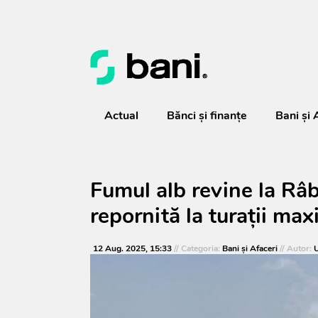
Actual
Bănci şi finanţe
Bani și 
Fumul alb revine la Râb
repornită la turații ma
12 Aug. 2025, 15:33
// Categoria:
Bani și Afaceri
// Autor:
U