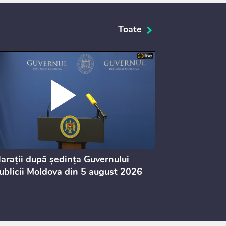
Toate
arații după ședința Guvernului
Ședința Guve
blicii Moldova din 5 august 2026
din 5 august