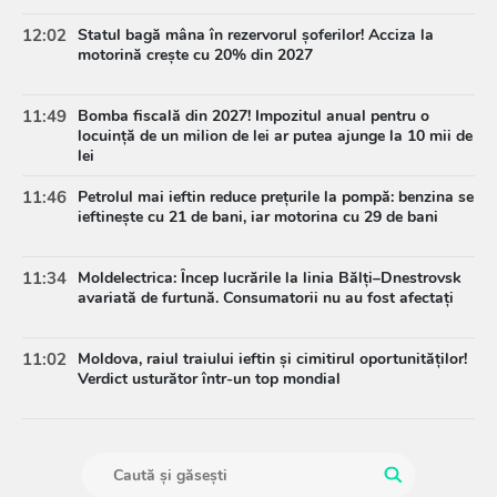
12:02
Statul bagă mâna în rezervorul șoferilor! Acciza la
motorină crește cu 20% din 2027
11:49
Bomba fiscală din 2027! Impozitul anual pentru o
locuință de un milion de lei ar putea ajunge la 10 mii de
lei
11:46
Petrolul mai ieftin reduce prețurile la pompă: benzina se
ieftinește cu 21 de bani, iar motorina cu 29 de bani
11:34
Moldelectrica: Încep lucrările la linia Bălți–Dnestrovsk
avariată de furtună. Consumatorii nu au fost afectați
11:02
Moldova, raiul traiului ieftin și cimitirul oportunităților!
Verdict usturător într-un top mondial