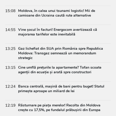
15:08
Moldova, în calea unui tsunami logistic! Mii de
camioane din Ucraina caută rute alternative
14:55
Vine șocul în facturi! Energocom avertizează că
majorarea tarifelor este inevitabilă
13:25
Gaz lichefiat din SUA prin România spre Republica
Moldova: Transgaz semnează un memorandum
strategic
13:15
Cine umflă prețurile la apartamente? Tofan scoate
agenții din ecuație și arată spre constructori
12:24
Banca centrală, mașină de bani pentru buget! Statul
primește aproape un miliard de lei
12:19
Răsturnare pe piața merelor! Recolta din Moldova
crește cu 17,5%, pe fundalul prăbușirii din Europa