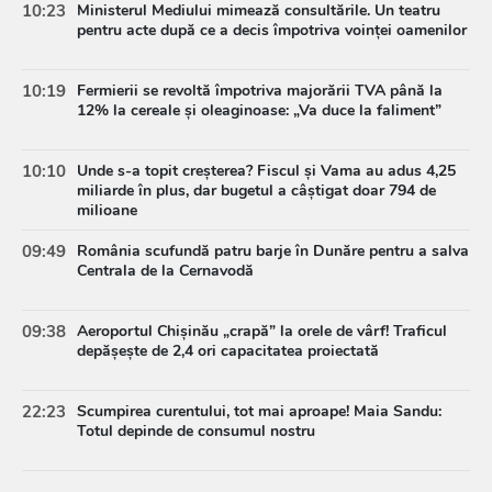
10:23
Ministerul Mediului mimează consultările. Un teatru
pentru acte după ce a decis împotriva voinței oamenilor
10:19
Fermierii se revoltă împotriva majorării TVA până la
12% la cereale și oleaginoase: „Va duce la faliment”
10:10
Unde s-a topit creșterea? Fiscul și Vama au adus 4,25
miliarde în plus, dar bugetul a câștigat doar 794 de
milioane
09:49
România scufundă patru barje în Dunăre pentru a salva
Centrala de la Cernavodă
09:38
Aeroportul Chișinău „crapă” la orele de vârf! Traficul
depășește de 2,4 ori capacitatea proiectată
22:23
Scumpirea curentului, tot mai aproape! Maia Sandu:
Totul depinde de consumul nostru