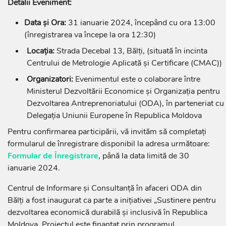
Detalii Eveniment:
Data și Ora:
31 ianuarie 2024, începând cu ora 13:00
(înregistrarea va începe la ora 12:30)
Locația:
Strada Decebal 13, Bălți, (situată în incinta
Centrului de Metrologie Aplicată și Certificare (CMAC))
Organizatori:
Evenimentul este o colaborare între
Ministerul Dezvoltării Economice și Organizația pentru
Dezvoltarea Antreprenoriatului (ODA), în parteneriat cu
Delegația Uniunii Europene în Republica Moldova
Pentru confirmarea participării, vă invităm să completați
formularul de înregistrare disponibil la adresa următoare:
Formular de Înregistrare
, până la data limită de 30
ianuarie 2024.
Centrul de Informare și Consultanță în afaceri ODA din
Bălți a fost inaugurat ca parte a inițiativei „Sustinere pentru
dezvoltarea economică durabilă și inclusivă în Republica
Moldova. Proiectul este finanțat prin programul