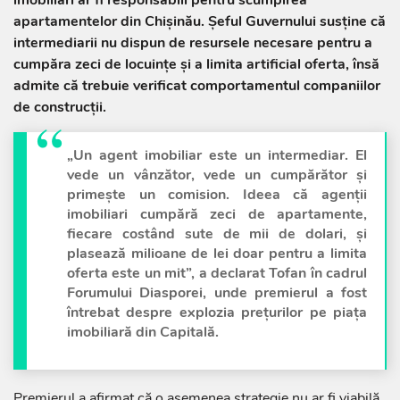
imobiliari ar fi responsabili pentru scumpirea
apartamentelor din Chișinău. Șeful Guvernului susține că
intermediarii nu dispun de resursele necesare pentru a
cumpăra zeci de locuințe și a limita artificial oferta, însă
admite că trebuie verificat comportamentul companiilor
de construcții.
„Un agent imobiliar este un intermediar. El
vede un vânzător, vede un cumpărător și
primește un comision. Ideea că agenții
imobiliari cumpără zeci de apartamente,
fiecare costând sute de mii de dolari, și
plasează milioane de lei doar pentru a limita
oferta este un mit”, a declarat Tofan în cadrul
Forumului Diasporei, unde premierul a fost
întrebat despre explozia prețurilor pe piața
imobiliară din Capitală.
Premierul a afirmat că o asemenea strategie nu ar fi viabilă