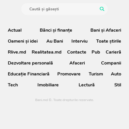
Actual
Bănci şi finanţe
Bani și Afaceri
Oameni şi idei
Au Bani
Interviu
Toate știrile
Rlive.md
Realitatea.md
Contacte
Pub
Carieră
Dezvoltare personală
Afaceri
Companii
Educație Financiară
Promovare
Turism
Auto
Tech
Imobiliare
Lectură
Stil
Bani.md ©. Toate drepturile rezervate.