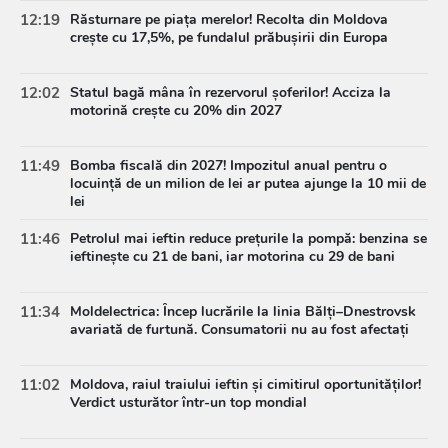
12:19
Răsturnare pe piața merelor! Recolta din Moldova
crește cu 17,5%, pe fundalul prăbușirii din Europa
12:02
Statul bagă mâna în rezervorul șoferilor! Acciza la
motorină crește cu 20% din 2027
11:49
Bomba fiscală din 2027! Impozitul anual pentru o
locuință de un milion de lei ar putea ajunge la 10 mii de
lei
11:46
Petrolul mai ieftin reduce prețurile la pompă: benzina se
ieftinește cu 21 de bani, iar motorina cu 29 de bani
11:34
Moldelectrica: Încep lucrările la linia Bălți–Dnestrovsk
avariată de furtună. Consumatorii nu au fost afectați
11:02
Moldova, raiul traiului ieftin și cimitirul oportunităților!
Verdict usturător într-un top mondial