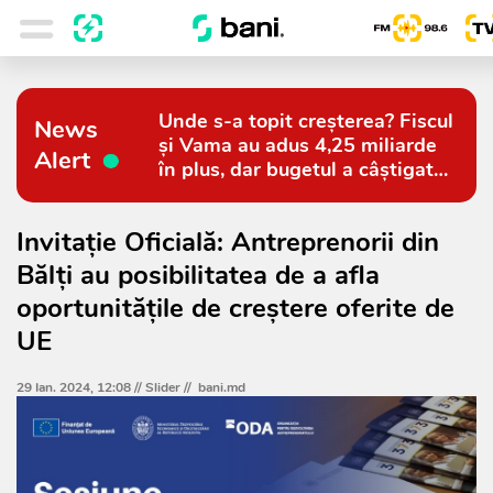
Unde s-a topit creșterea? Fiscul
News
și Vama au adus 4,25 miliarde
Alert
în plus, dar bugetul a câștigat
doar 794 de milioane
Invitație Oficială: Antreprenorii din
Bălți au posibilitatea de a afla
oportunitățile de creștere oferite de
UE
29 Ian. 2024, 12:08 //
Slider
//
bani.md