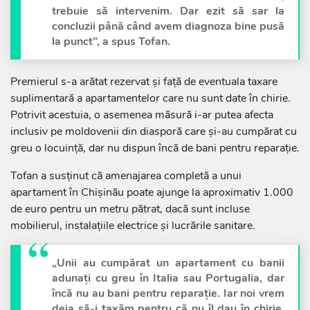
trebuie să intervenim. Dar ezit să sar la
concluzii până când avem diagnoza bine pusă
la punct”, a spus Tofan.
Premierul s-a arătat rezervat și față de eventuala taxare
suplimentară a apartamentelor care nu sunt date în chirie.
Potrivit acestuia, o asemenea măsură i-ar putea afecta
inclusiv pe moldovenii din diasporă care și-au cumpărat cu
greu o locuință, dar nu dispun încă de bani pentru reparație.
Tofan a susținut că amenajarea completă a unui
apartament în Chișinău poate ajunge la aproximativ 1.000
de euro pentru un metru pătrat, dacă sunt incluse
mobilierul, instalațiile electrice și lucrările sanitare.
„Unii au cumpărat un apartament cu banii
adunați cu greu în Italia sau Portugalia, dar
încă nu au bani pentru reparație. Iar noi vrem
deja să-i taxăm pentru că nu îl dau în chirie.