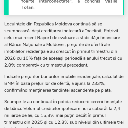
foarte interconectate”, a conchis Vasile
Tofan.
Locuințele din Republica Moldova continuă să se
scumpească, deși creditarea ipotecară a încetinit. Potrivit
celui mai recent Raport de evaluare a stabilității financiare
al Băncii Naționale a Moldovei, prețurile de ofertă ale
imobilelor rezidențiale au crescut în primul trimestru din
2026 cu 10% față de aceeași perioadă a anului trecut și cu
2,8% comparativ cu trimestrul precedent.
Indicele prețurilor bunurilor imobile rezidențiale, calculat de
BNM în baza prețurilor de ofertă, a ajuns la 233%,
confirmând menținerea tendinței ascendente pe piață.
Scumpirile au continuat în pofida reducerii cererii finanțate
de bănci. Volumul creditelor ipotecare noi a coborât la 2,4
miliarde de lei, cu 15,8% mai puțin decât în primul
trimestru din 2025 și cu 12,8% sub nivelul din ultimele trei