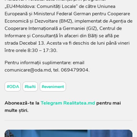
„EU4Moldova: Comunități Locale” de către Uniunea
Europeană și Ministerul Federal German pentru Cooperare
Economică şi Dezvoltare (BMZ), implementat de Agenția de
Cooperare Internațională a Germaniei (GIZ), Centrul de
Informare și Consultanță în afaceri din Bălți se află pe
strada Decebal 13. Acesta va fi deschis de luni până vineri
între orele 8:30 – 17:30.
Pentru informații suplimentare: email
comunicare@oda.md, tel. 069479904.
#ODA
#balti
#eveniment
Abonează-te la
Telegram Realitatea.md
pentru mai
multe știri.