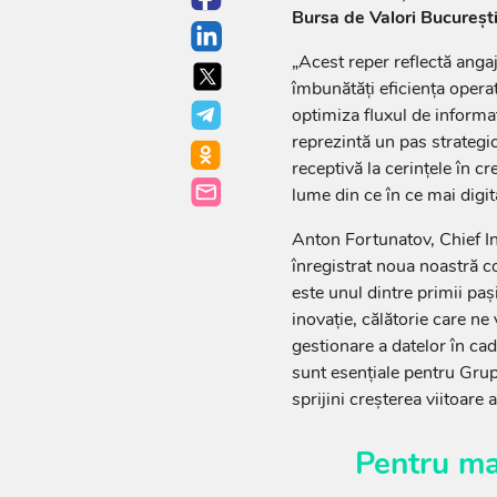
Bursa de Valori Bucureșt
„Acest reper reflectă anga
îmbunătăți eficiența operaț
optimiza fluxul de informaț
reprezintă un pas strategi
receptivă la cerințele în cre
lume din ce în ce mai digi
Anton Fortunatov, Chief In
înregistrat noua noastră 
este unul dintre primii pași
inovație, călătorie care ne
gestionare a datelor în cad
sunt esențiale pentru Grupu
sprijini creșterea viitoare 
Pentru ma