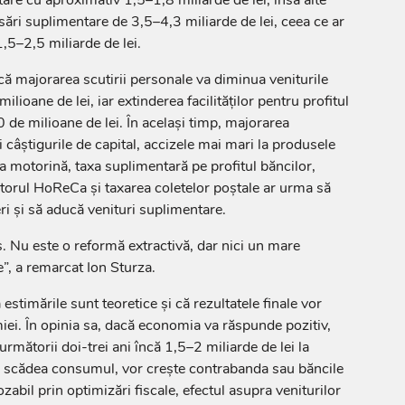
are cu aproximativ 1,5–1,8 miliarde de lei, însă alte
sări suplimentare de 3,5–4,3 miliarde de lei, ceea ce ar
,5–2,5 miliarde de lei.
ă majorarea scutirii personale va diminua veniturile
lioane de lei, iar extinderea facilităților pentru profitul
 de milioane de lei. În același timp, majorarea
 câștigurile de capital, accizele mai mari la produsele
 la motorină, taxa suplimentară pe profitul băncilor,
orul HoReCa și taxarea coletelor poștale ar urma să
i și să aducă venituri suplimentare.
s. Nu este o reformă extractivă, dar nici un mare
”, a remarcat Ion Sturza.
estimările sunt teoretice și că rezultatele finale vor
ei. În opinia sa, dacă economia va răspunde pozitiv,
rmătorii doi-trei ani încă 1,5–2 miliarde de lei la
r scădea consumul, vor crește contrabanda sau băncile
zabil prin optimizări fiscale, efectul asupra veniturilor