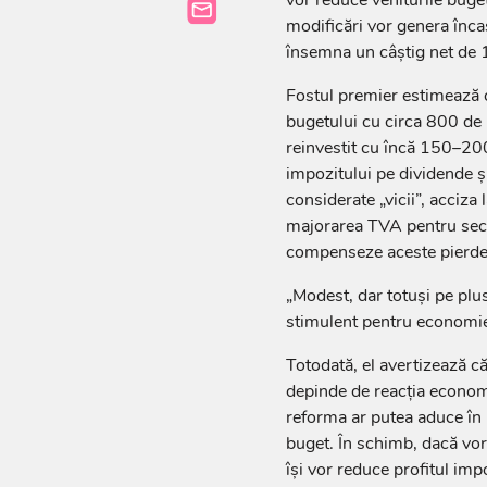
vor reduce veniturile buget
modificări vor genera înca
însemna un câștig net de 1
Fostul premier estimează c
bugetului cu circa 800 de mi
reinvestit cu încă 150–200
impozitului pe dividende și
considerate „vicii”, acciza
majorarea TVA pentru sect
compenseze aceste pierder
„Modest, dar totuși pe plu
stimulent pentru economie
Totodată, el avertizează că 
depinde de reacția economi
reforma ar putea aduce în u
buget. În schimb, dacă vo
își vor reduce profitul impo