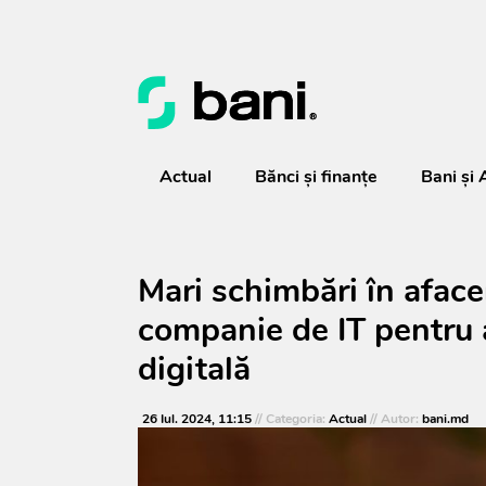
Actual
Bănci şi finanţe
Bani și 
Mari schimbări în afacer
companie de IT pentru 
digitală
26 Iul. 2024, 11:15
// Categoria:
Actual
// Autor:
bani.md