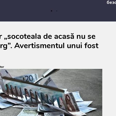
без
ar „socoteala de acasă nu se
ârg”. Avertismentul unui fost
tor