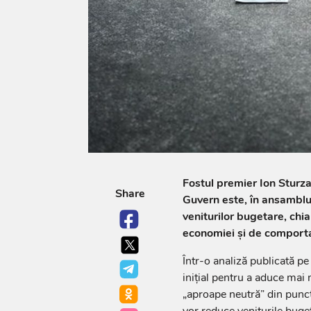
Fostul premier Ion Sturz
Share
Guvern este, în ansamblu,
veniturilor bugetare, chi
economiei și de comporta
Într-o analiză publicată p
inițial pentru a aduce mai 
„aproape neutră” din punct 