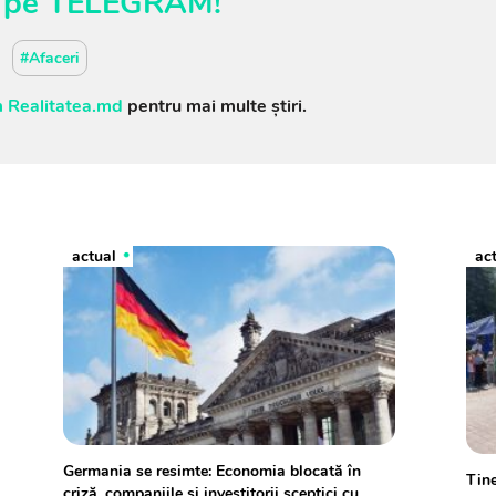
pe
TELEGRAM
!
#Afaceri
 Realitatea.md
pentru mai multe știri.
actual
ac
Germania se resimte: Economia blocată în
Tine
criză, companiile și investitorii sceptici cu