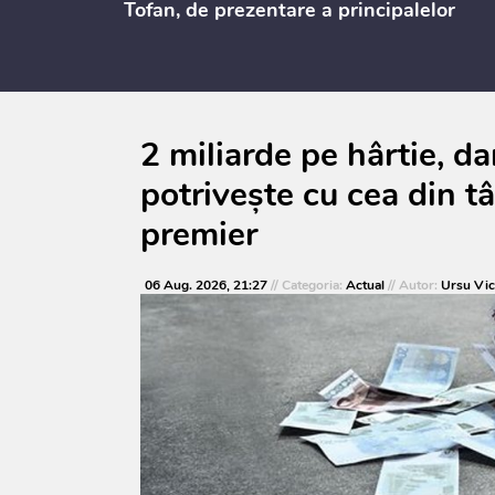
Tofan, de prezentare a principalelor
prevederi ale politicii fiscale pentru
anul 2027, care urmează să fie supusă
consultărilor publice
2 miliarde pe hârtie, d
potrivește cu cea din t
premier
06 Aug. 2026, 21:27
// Categoria:
Actual
// Autor:
Ursu Vic