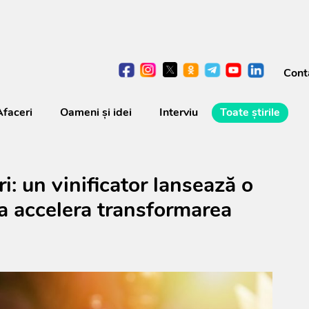
Cont
Afaceri
Oameni şi idei
Interviu
Toate știrile
i: un vinificator lansează o
a accelera transformarea