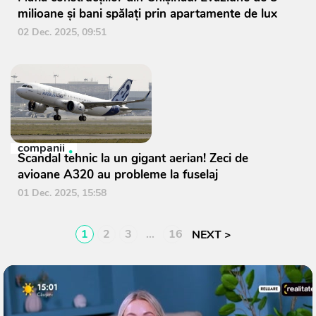
milioane și bani spălați prin apartamente de lux
02 Dec. 2025, 09:51
companii
Scandal tehnic la un gigant aerian! Zeci de
avioane A320 au probleme la fuselaj
01 Dec. 2025, 15:58
1
2
3
…
16