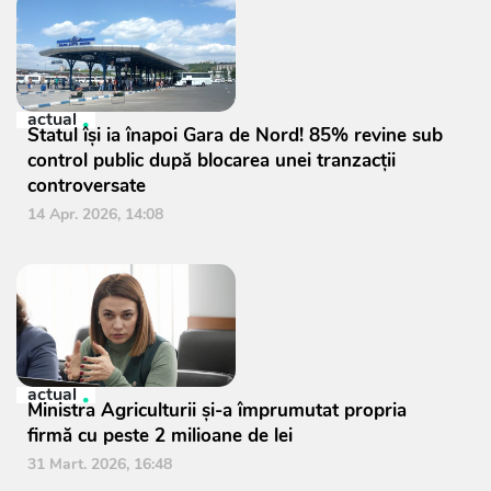
actual
Statul își ia înapoi Gara de Nord! 85% revine sub
control public după blocarea unei tranzacții
controversate
14 Apr. 2026, 14:08
actual
Ministra Agriculturii și-a împrumutat propria
firmă cu peste 2 milioane de lei
31 Mart. 2026, 16:48