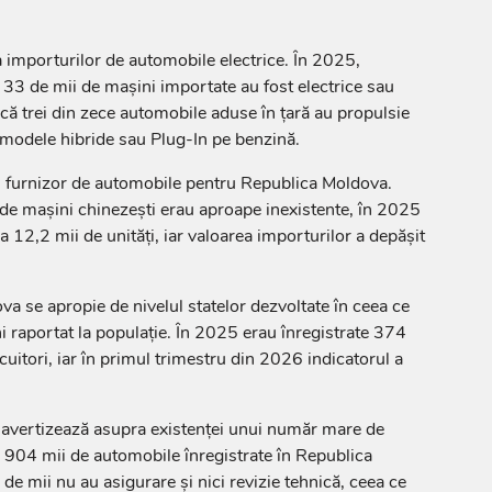
a importurilor de automobile electrice. În 2025,
 33 de mii de mașini importate au fost electrice sau
că trei din zece automobile aduse în țară au propulsie
t modele hibride sau Plug-In pe benzină.
ul furnizor de automobile pentru Republica Moldova.
de mașini chinezești erau aproape inexistente, în 2025
 12,2 mii de unități, iar valoarea importurilor a depășit
a se apropie de nivelul statelor dezvoltate în ceea ce
 raportat la populație. În 2025 erau înregistrate 374
uitori, iar în primul trimestru din 2026 indicatorul a
l avertizează asupra existenței unui număr mare de
 904 mii de automobile înregistrate în Republica
e mii nu au asigurare și nici revizie tehnică, ceea ce