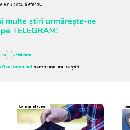
le nu circulă efectiv.
i multe știri urmărește-ne
pe
TELEGRAM
!
ina
#Moldova
 Realitatea.md
pentru mai multe știri.
bani și afaceri
ban