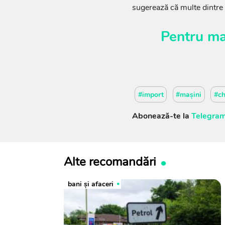
sugerează că multe dintre e
Pentru ma
#import
#mașini
#ch
Abonează-te la
Telegram
Alte recomandări
bani și afaceri