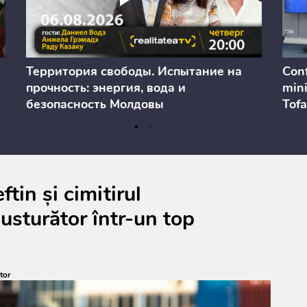
Территория свободы. Испытание на
Conf
прочность: энергия, вода и
mini
безопасность Молдовы
Tofa
prev
anul
cons
ftin și cimitirul
 usturător într-un top
tor