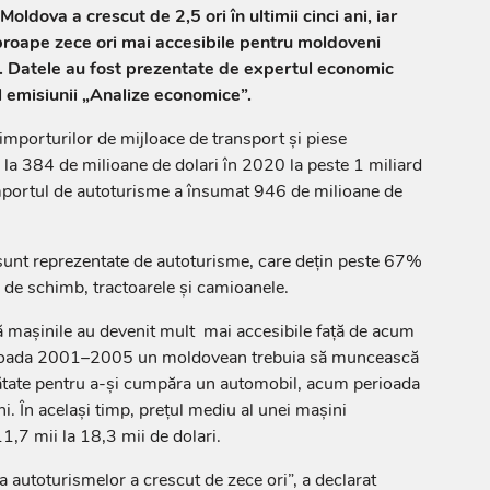
oldova a crescut de 2,5 ori în ultimii cinci ani, iar
proape zece ori mai accesibile pentru moldoveni
 Datele au fost prezentate de expertul economic
l emisiunii „Analize economice”.
 importurilor de mijloace de transport și piese
la 384 de milioane de dolari în 2020 la peste 1 miliard
mportul de autoturisme a însumat 946 de milioane de
sunt reprezentate de autoturisme, care dețin peste 67%
 de schimb, tractoarele și camioanele.
ă mașinile au devenit mult mai accesibile față de acum
rioada 2001–2005 un moldovean trebuia să muncească
ătate pentru a-și cumpăra un automobil, acum perioada
i. În același timp, prețul mediu al unei mașini
1,7 mii la 18,3 mii de dolari.
ea autoturismelor a crescut de zece ori”, a declarat