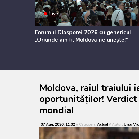
ectul de
Forumul Diasporei 2026 cu genericul
i
„Oriunde am fi, Moldova ne unește!”
Moldova, raiul traiului ie
oportunităților! Verdict
mondial
07 Aug. 2026, 11:02
// Categoria:
Actual
// Autor:
Ursu Vic