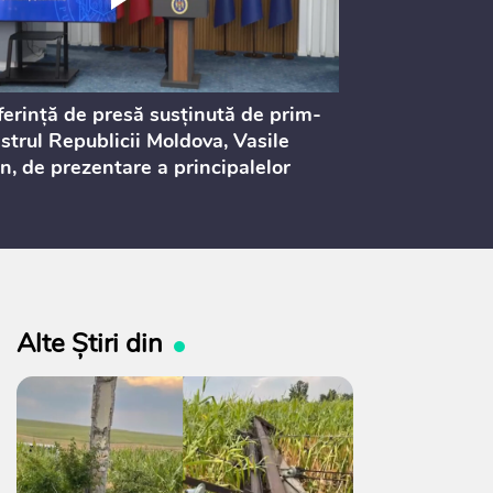
erință de presă susținută de prim-
Ședința Consi
strul Republicii Moldova, Vasile
Procurorilor
n, de prezentare a principalelor
ederi ale politicii fiscale pentru
 2027, care urmează să fie supusă
ultărilor publice
Alte Știri din