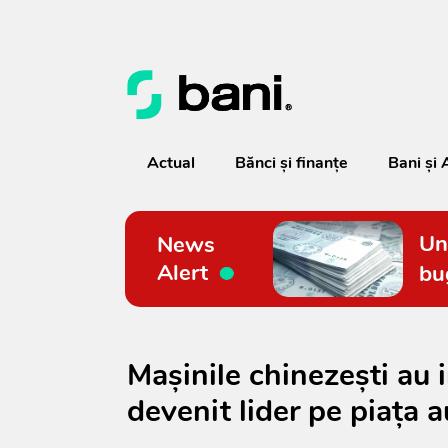
Actual
Bănci şi finanţe
Bani și 
Un
News
Alert
bu
Mașinile chinezești au 
devenit lider pe piața a