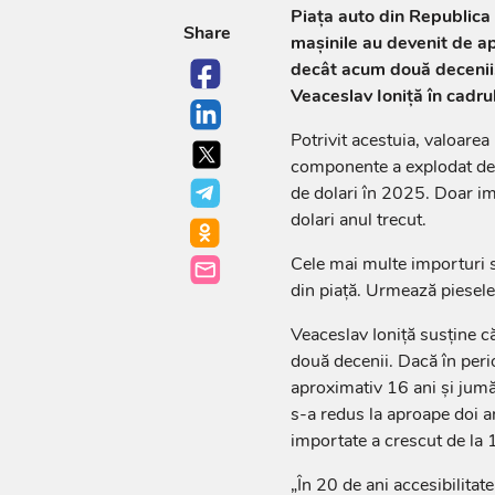
Piața auto din Republica M
Share
mașinile au devenit de a
decât acum două decenii.
Veaceslav Ioniță în cadru
Potrivit acestuia, valoarea
componente a explodat de 
de dolari în 2025. Doar i
dolari anul trecut.
Cele mai multe importuri 
din piață. Urmează piesele
Veaceslav Ioniță susține c
două decenii. Dacă în pe
aproximativ 16 ani și jum
s-a redus la aproape doi an
importate a crescut de la 1
„În 20 de ani accesibilitat