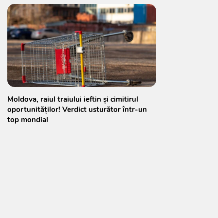
Moldova, raiul traiului ieftin și cimitirul
oportunităților! Verdict usturător într-un
top mondial