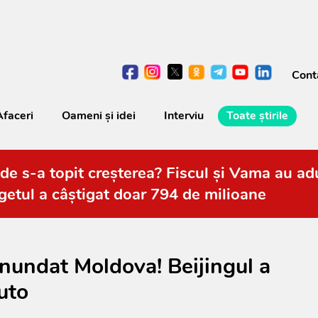
Cont
Afaceri
Oameni şi idei
Interviu
Toate știrile
de s-a topit creșterea? Fiscul și Vama au adu
getul a câștigat doar 794 de milioane
inundat Moldova! Beijingul a
uto