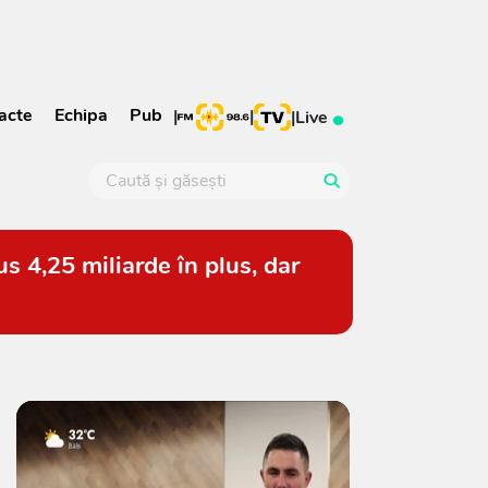
acte
Echipa
Pub
|
|
|
Live
s 4,25 miliarde în plus, dar