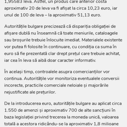
1,95583 leva. Astfel, un produs care anterior costa
aproximativ 20 de leva va fi afișat la circa 10,23 euro, iar
unul de 100 de leva – la aproximativ 51,13 euro.
Autoritățile bulgare precizează că dispariția obligației de
afișare dublă nu înseamnă că toate meniurile, cataloagele
sau broșurile trebuie înlocuite imediat. Materialele existente
vor putea fi folosite în continuare, cu condiția ca suma în
euro să fie prezentată clar drept prețul care trebuie achitat,
iar cea în leva să aibă doar caracter informativ.
În același timp, controalele asupra comercianților vor
continua. Autoritățile vor monitoriza eventualele conversii
incorecte, practicile comerciale neloiale și majorările
nejustificate ale prețurilor.
De la introducerea euro, autoritățile bulgare au aplicat circa
1.550 de amenzi și aproximativ 700 de alte sancțiuni în
baza legislației privind trecerea la moneda unică, valoarea
totală a acestora ridicându-se la aproximativ 1,8 milioane