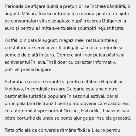
Perioada de afișare dublă a prețurilor se încheie sâmbătă, 8
august. Măsura fusese introdusă temporar pentru a-i ajuta
pe consumatori să se adapteze după trecerea Bulgariei la
euro și pentru a limita eventualele scumpiri nejustificate.
Astfel, din data 9 august, magazinele, restaurantele și
prestatorii de servicii vor fi obligați să indice prețurile și
sumele de plată în euro. Comercianții vor putea păstra și
echivalentul în leva, însă doar cu caracter informativ,
potrivit presei bulgare.
Schimbarea este relevantă și pentru cetățenii Republicii
Moldova, în condițiile în care Bulgaria este una dintre
destinațiile turistice populare în sezonul estival, dar și
principala țară de tranzit pentru moldovenii care călătoresc
cu automobilul spre nordul Greciei, Halkidiki, Thassos sau
către porturile de unde se poate ajunge pe insulele grecești.
Rata oficială de conversie rămâne fixă la 1 euro pentru