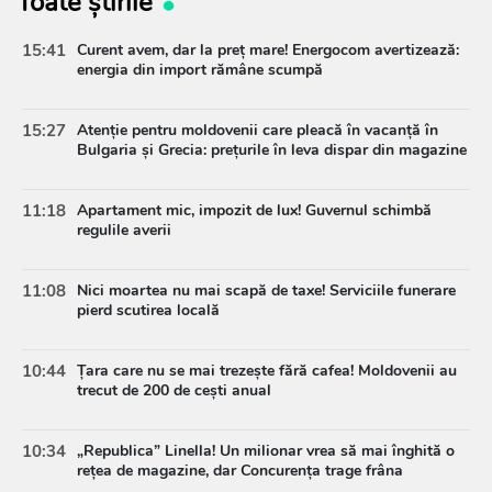
Toate știrile
15:41
Curent avem, dar la preț mare! Energocom avertizează:
energia din import rămâne scumpă
15:27
Atenție pentru moldovenii care pleacă în vacanță în
Bulgaria și Grecia: prețurile în leva dispar din magazine
11:18
Apartament mic, impozit de lux! Guvernul schimbă
regulile averii
11:08
Nici moartea nu mai scapă de taxe! Serviciile funerare
pierd scutirea locală
10:44
Țara care nu se mai trezește fără cafea! Moldovenii au
trecut de 200 de cești anual
10:34
„Republica” Linella! Un milionar vrea să mai înghită o
rețea de magazine, dar Concurența trage frâna