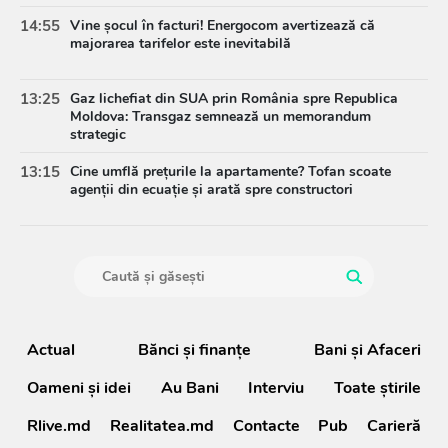
14:55
Vine șocul în facturi! Energocom avertizează că
majorarea tarifelor este inevitabilă
13:25
Gaz lichefiat din SUA prin România spre Republica
Moldova: Transgaz semnează un memorandum
strategic
13:15
Cine umflă prețurile la apartamente? Tofan scoate
agenții din ecuație și arată spre constructori
Actual
Bănci şi finanţe
Bani și Afaceri
Oameni şi idei
Au Bani
Interviu
Toate știrile
Rlive.md
Realitatea.md
Contacte
Pub
Carieră