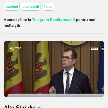
#carduri
#tranzactii
#plati
Abonează-te la
Telegram Realitatea.md
pentru mai
multe știri.
Alte Știri din