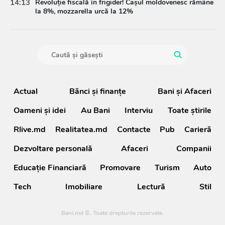
14:13
Revoluție fiscală în frigider! Cașul moldovenesc rămâne
la 8%, mozzarella urcă la 12%
Actual
Bănci şi finanţe
Bani și Afaceri
Oameni şi idei
Au Bani
Interviu
Toate știrile
Rlive.md
Realitatea.md
Contacte
Pub
Carieră
Dezvoltare personală
Afaceri
Companii
Educație Financiară
Promovare
Turism
Auto
Tech
Imobiliare
Lectură
Stil
Bani.md ©. Toate drepturile rezervate.