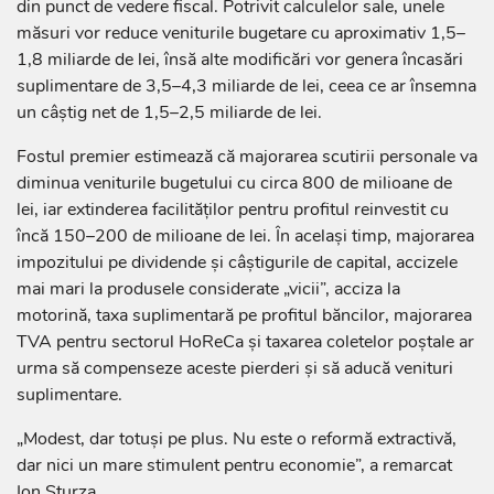
din punct de vedere fiscal. Potrivit calculelor sale, unele
măsuri vor reduce veniturile bugetare cu aproximativ 1,5–
1,8 miliarde de lei, însă alte modificări vor genera încasări
suplimentare de 3,5–4,3 miliarde de lei, ceea ce ar însemna
un câștig net de 1,5–2,5 miliarde de lei.
Fostul premier estimează că majorarea scutirii personale va
diminua veniturile bugetului cu circa 800 de milioane de
lei, iar extinderea facilităților pentru profitul reinvestit cu
încă 150–200 de milioane de lei. În același timp, majorarea
impozitului pe dividende și câștigurile de capital, accizele
mai mari la produsele considerate „vicii”, acciza la
motorină, taxa suplimentară pe profitul băncilor, majorarea
TVA pentru sectorul HoReCa și taxarea coletelor poștale ar
urma să compenseze aceste pierderi și să aducă venituri
suplimentare.
„Modest, dar totuși pe plus. Nu este o reformă extractivă,
dar nici un mare stimulent pentru economie”, a remarcat
Ion Sturza.