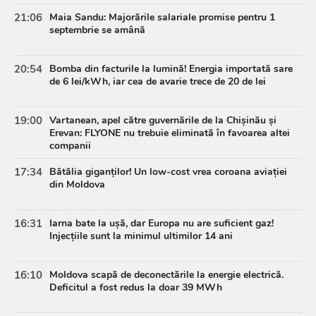
21:06
Maia Sandu: Majorările salariale promise pentru 1
septembrie se amână
20:54
Bomba din facturile la lumină! Energia importată sare
de 6 lei/kWh, iar cea de avarie trece de 20 de lei
19:00
Vartanean, apel către guvernările de la Chișinău și
Erevan: FLYONE nu trebuie eliminată în favoarea altei
companii
17:34
Bătălia giganților! Un low-cost vrea coroana aviației
din Moldova
16:31
Iarna bate la ușă, dar Europa nu are suficient gaz!
Injecțiile sunt la minimul ultimilor 14 ani
16:10
Moldova scapă de deconectările la energie electrică.
Deficitul a fost redus la doar 39 MWh