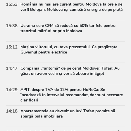
15:53
România nu mai are curent pentru Moldova la orele de
vârf! Bolojan: Moldova își cumpără energia de pe piață
15:38
Ucraina cere CFM să reducă cu 50% tarifele pentru
tranzitul mărfurilor prin Moldova
15:12
Mașina viitorului, cu taxa prezentului. Ce pregătește
Guvernul pentru electrice
14:47
Compania „fantomă” de pe cerul Moldovei! Tofan: Au
găsit un avion vechi și vor să zboare în Egipt
14:29
APIT, despre TVA de 12% pentru HoReCa: Se
încadrează în intervalul recomandat, dar sunt necesare
clarificări
14:18
Apartamentele au devenit un lux! Tofan promite să
spargă bula imobiliară