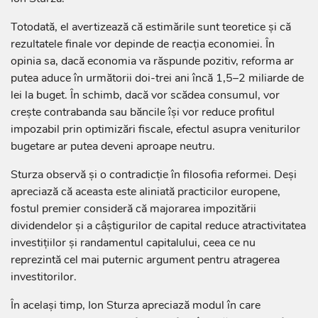
Totodată, el avertizează că estimările sunt teoretice și că
rezultatele finale vor depinde de reacția economiei. În
opinia sa, dacă economia va răspunde pozitiv, reforma ar
putea aduce în următorii doi-trei ani încă 1,5–2 miliarde de
lei la buget. În schimb, dacă vor scădea consumul, vor
crește contrabanda sau băncile își vor reduce profitul
impozabil prin optimizări fiscale, efectul asupra veniturilor
bugetare ar putea deveni aproape neutru.
Sturza observă și o contradicție în filosofia reformei. Deși
apreciază că aceasta este aliniată practicilor europene,
fostul premier consideră că majorarea impozitării
dividendelor și a câștigurilor de capital reduce atractivitatea
investițiilor și randamentul capitalului, ceea ce nu
reprezintă cel mai puternic argument pentru atragerea
investitorilor.
În același timp, Ion Sturza apreciază modul în care