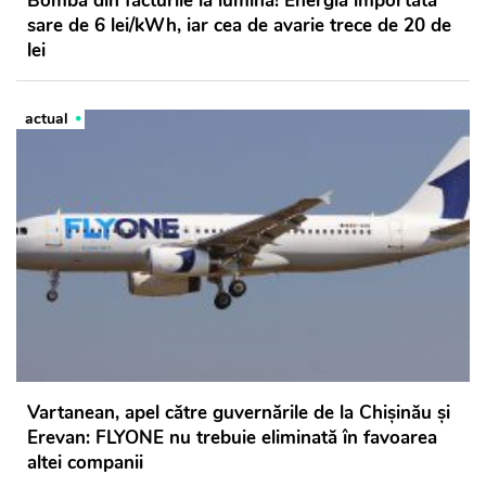
Bomba din facturile la lumină! Energia importată
sare de 6 lei/kWh, iar cea de avarie trece de 20 de
lei
actual
Vartanean, apel către guvernările de la Chișinău și
Erevan: FLYONE nu trebuie eliminată în favoarea
altei companii