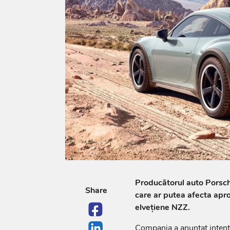
Producătorul auto Porsche 
Share
care ar putea afecta apro
elvețiene NZZ.
Compania a anunțat intenția