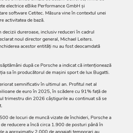
ete electrice eBike Performance GmbH și
re software Cetitec. Măsura vine în contextul unei
re activitatea de bază.
 decizii dureroase, inclusiv reduceri în cadrul
eclarat noul director general, Michael Leiters.
nchiderea acestor entități nu au fost deocamdată
 săptămâni după ce Porsche a indicat că intenționează
ția sa în producătorul de mașini sport de lux Bugatti.
riorat semnificativ în ultimul an. Profitul net al
milioane de euro în 2025, în scădere cu 91% față de
mul trimestru din 2026 câștigurile au continuat să se
t.
500 de locuri de muncă vizate de închideri, Porsche a
n de reducere a încă circa 1.900 de posturi până în
le a aproximativ 2.000 de angajați temporari au