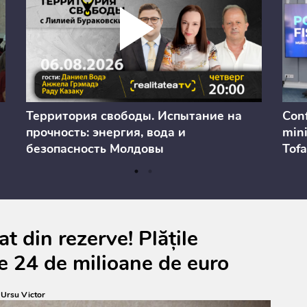
Территория свободы. Испытание на
Conf
прочность: энергия, вода и
mini
безопасность Молдовы
Tofa
prev
anul
cons
t din rezerve! Plățile
e 24 de milioane de euro
:
Ursu Victor