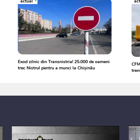
actual
ac
Exod zilnic din Transnistria! 25.000 de oameni
CFM 
trec Nistrul pentru a munci la Chișinău
tren