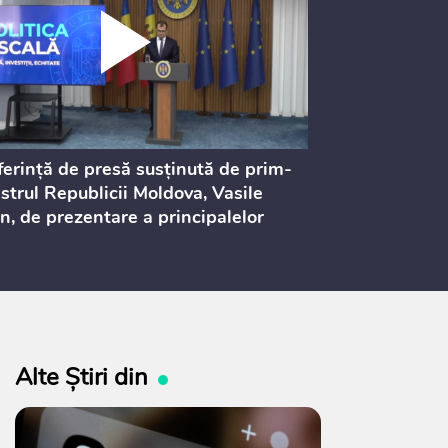
erință de presă susținută de prim-
Ședința Consi
strul Republicii Moldova, Vasile
Procurorilor
n, de prezentare a principalelor
ederi ale politicii fiscale pentru
 2027, care urmează să fie supusă
ultărilor publice
Alte Știri din