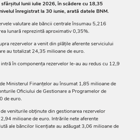
sfârșitul lunii iulie 2026, în scădere cu 18,35
ivelul înregistrat la 30 iunie, arată datele BNM.
ezervele valutare ale băncii centrale însumau 5,216
rea lunară reprezintă aproximativ 0,35%.
a rezervelor a venit din plățile aferente serviciului
are au totalizat 24,35 milioane de euro.
 intră în componența rezervelor le-au au redus cu 12,9
e de Ministerul Finanțelor au însumat 1,85 milioane de
 conturile Oficiului de Gestionare a Programelor de
0 de euro.
de veniturile obținute din gestionarea rezervelor
12,94 milioane de euro. Intrările nete aferente
alută ale băncilor licențiate au adăugat 3,06 milioane de