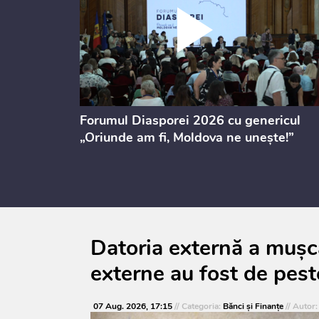
ectul de
Forumul Diasporei 2026 cu genericul
i
„Oriunde am fi, Moldova ne unește!”
Datoria externă a mușca
externe au fost de pest
07 Aug. 2026, 17:15
// Categoria:
Bănci şi Finanţe
// Autor