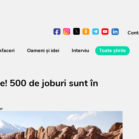
Cont
Afaceri
Oameni şi idei
Interviu
Toate știrile
e! 500 de joburi sunt în
or