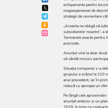
echipamente pentru bicicl
подразделение de dezvolta
strategii de reorientare căt
„Aceasta ne obligă să luăm
subsidiarelor noastre”, a d
Termenele exacte pentru î
precizate.
Anunțul vine la doar două
să vândă inclusiv participa
Situația companiei s-a dete
grupului a scăzut la 310 
anul precedent, iar în pri
reducă cu aproape un sfer
Pe lângă cele aproximativ 
anunțat anterior și un pla
2029, în timp ce contracte