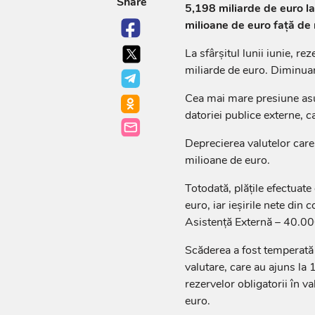
Share
5,198 miliarde de euro la 
milioane de euro față de n
La sfârșitul lunii iunie, r
miliarde de euro. Diminua
Cea mai mare presiune asupr
datoriei publice externe, c
Deprecierea valutelor care
milioane de euro.
Totodată, plățile efectuat
euro, iar ieșirile nete din
Asistență Externă – 40.00
Scăderea a fost temperată 
valutare, care au ajuns la 
rezervelor obligatorii în v
euro.