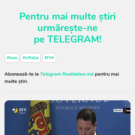
Pentru mai multe știri
urmărește-ne
pe
TELEGRAM
!
#taxe
#inflație
#FMI
Abonează-te la
Telegram Realitatea.md
pentru mai
multe știri.