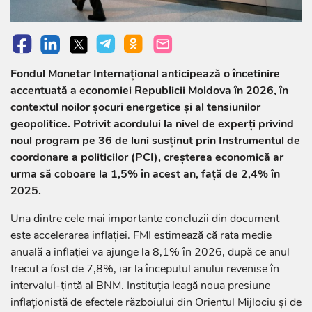
Fondul Monetar Internațional anticipează o încetinire
accentuată a economiei Republicii Moldova în 2026, în
contextul noilor șocuri energetice și al tensiunilor
geopolitice. Potrivit acordului la nivel de experți privind
noul program pe 36 de luni susținut prin Instrumentul de
coordonare a politicilor (PCI), creșterea economică ar
urma să coboare la 1,5% în acest an, față de 2,4% în
2025.
Una dintre cele mai importante concluzii din document
este accelerarea inflației. FMI estimează că rata medie
anuală a inflației va ajunge la 8,1% în 2026, după ce anul
trecut a fost de 7,8%, iar la începutul anului revenise în
intervalul-țintă al BNM. Instituția leagă noua presiune
inflaționistă de efectele războiului din Orientul Mijlociu și de