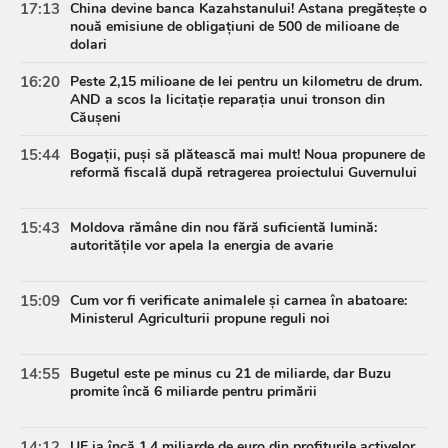
17:13
China devine banca Kazahstanului! Astana pregătește o
nouă emisiune de obligațiuni de 500 de milioane de
dolari
16:20
Peste 2,15 milioane de lei pentru un kilometru de drum.
AND a scos la licitație reparația unui tronson din
Căușeni
15:44
Bogații, puși să plătească mai mult! Noua propunere de
reformă fiscală după retragerea proiectului Guvernului
15:43
Moldova rămâne din nou fără suficientă lumină:
autoritățile vor apela la energia de avarie
15:09
Cum vor fi verificate animalele și carnea în abatoare:
Ministerul Agriculturii propune reguli noi
14:55
Bugetul este pe minus cu 21 de miliarde, dar Buzu
promite încă 6 miliarde pentru primării
14:12
UE ia încă 1,4 miliarde de euro din profiturile activelor