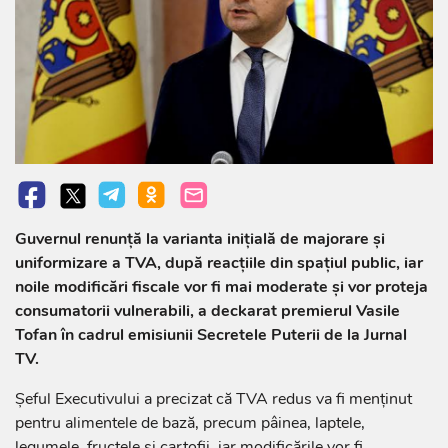
Guvernul renunță la varianta inițială de majorare și
uniformizare a TVA, după reacțiile din spațiul public, iar
noile modificări fiscale vor fi mai moderate și vor proteja
consumatorii vulnerabili, a deckarat premierul Vasile
Tofan în cadrul emisiunii Secretele Puterii de la Jurnal
TV.
Șeful Executivului a precizat că TVA redus va fi menținut
pentru alimentele de bază, precum pâinea, laptele,
legumele, fructele și cartofii, iar modificările vor fi