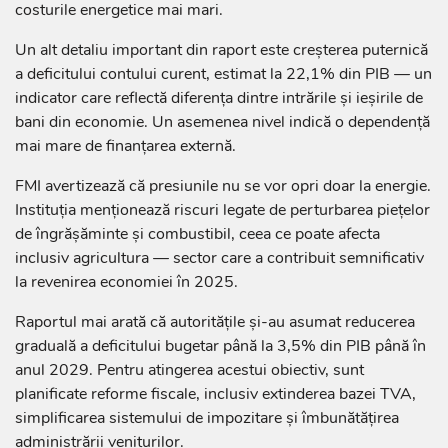
costurile energetice mai mari.
Un alt detaliu important din raport este creșterea puternică
a deficitului contului curent, estimat la 22,1% din PIB — un
indicator care reflectă diferența dintre intrările și ieșirile de
bani din economie. Un asemenea nivel indică o dependență
mai mare de finanțarea externă.
FMI avertizează că presiunile nu se vor opri doar la energie.
Instituția menționează riscuri legate de perturbarea piețelor
de îngrășăminte și combustibil, ceea ce poate afecta
inclusiv agricultura — sector care a contribuit semnificativ
la revenirea economiei în 2025.
Raportul mai arată că autoritățile și-au asumat reducerea
graduală a deficitului bugetar până la 3,5% din PIB până în
anul 2029. Pentru atingerea acestui obiectiv, sunt
planificate reforme fiscale, inclusiv extinderea bazei TVA,
simplificarea sistemului de impozitare și îmbunătățirea
administrării veniturilor.