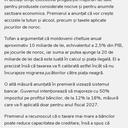
pentru produsele considerate nocive și pentru anumite
sectoare economice. Premierul a anunțat că vor crește
accizele la tutun și alcool, precum și taxele aplicate
jocurilor de noroc.
Tofan a argumentat că moldovenii cheltuie anual
aproximativ 10 miliarde de lei, echivalentul a 2,5% din PIB,
pe jocurile de noroc, iar suma ar putea ajunge la 20 de
miliarde de lei dacă este luată în calcul și piața ilegală. El a
precizat însă că taxarea va fi calibrată astfel încât să nu
încurajeze migrarea jucătorilor către piața neagră.
O altă măsură anunțată în premieră vizează sistemul
bancar. Guvernul intenționează să majoreze cu 50%
impozitul pe profitul băncilor, de la 12% la 18%, măsură
care va fi aplicată doar pentru anul fiscal 2027.
Premierul a recunoscut că o taxare mai mare a băncilor
poate reduce capacitatea de creditare, însă a spus că