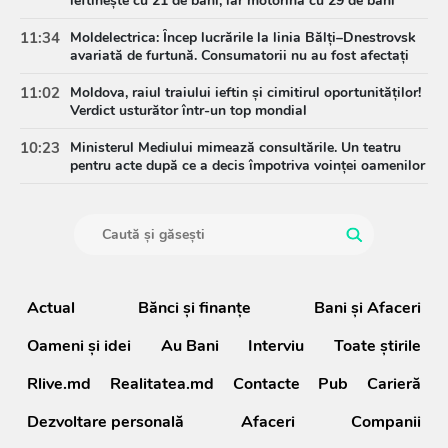
ieftinește cu 21 de bani, iar motorina cu 29 de bani
11:34
Moldelectrica: Încep lucrările la linia Bălți–Dnestrovsk
avariată de furtună. Consumatorii nu au fost afectați
11:02
Moldova, raiul traiului ieftin și cimitirul oportunităților!
Verdict usturător într-un top mondial
10:23
Ministerul Mediului mimează consultările. Un teatru
pentru acte după ce a decis împotriva voinței oamenilor
Actual
Bănci şi finanţe
Bani și Afaceri
Oameni şi idei
Au Bani
Interviu
Toate știrile
Rlive.md
Realitatea.md
Contacte
Pub
Carieră
Dezvoltare personală
Afaceri
Companii