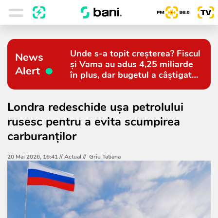
Unde s-a topit creșterea? Fiscul
News
și Vama au adus 4,25 miliarde
Alert
în plus, dar bugetul a câștigat
doar 794 de milioane
Londra redeschide ușa petrolului
rusesc pentru a evita scumpirea
carburanților
20 Mai 2026, 16:41 //
Actual
//
Grîu Tatiana