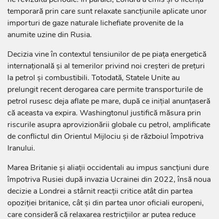
temporară prin care sunt relaxate sancțiunile aplicate unor
importuri de gaze naturale lichefiate provenite de la
anumite uzine din Rusia.
Decizia vine în contextul tensiunilor de pe piața energetică
internațională și al temerilor privind noi creșteri de prețuri
la petrol și combustibili. Totodată, Statele Unite au
prelungit recent derogarea care permite transporturile de
petrol rusesc deja aflate pe mare, după ce inițial anunțaseră
că aceasta va expira. Washingtonul justifică măsura prin
riscurile asupra aprovizionării globale cu petrol, amplificate
de conflictul din Orientul Mijlociu și de războiul împotriva
Iranului.
Marea Britanie și aliații occidentali au impus sancțiuni dure
împotriva Rusiei după invazia Ucrainei din 2022, însă noua
decizie a Londrei a stârnit reacții critice atât din partea
opoziției britanice, cât și din partea unor oficiali europeni,
care consideră că relaxarea restricțiilor ar putea reduce