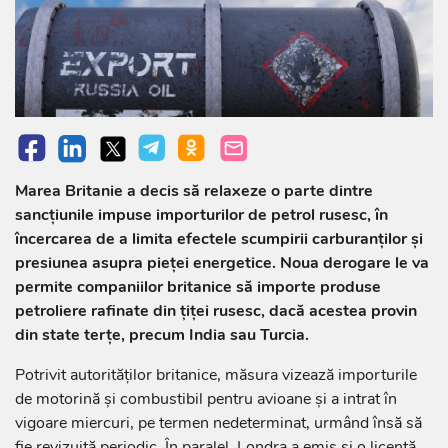
Marea Britanie a decis să relaxeze o parte dintre
sancțiunile impuse importurilor de petrol rusesc, în
încercarea de a limita efectele scumpirii carburanților și
presiunea asupra pieței energetice. Noua derogare le va
permite companiilor britanice să importe produse
petroliere rafinate din țiței rusesc, dacă acestea provin
din state terțe, precum India sau Turcia.
Potrivit autorităților britanice, măsura vizează importurile
de motorină și combustibil pentru avioane și a intrat în
vigoare miercuri, pe termen nedeterminat, urmând însă să
fie revizuită periodic. În paralel, Londra a emis și o licență