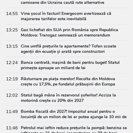
camioane din Ucraina caută rute alternative
14:55
Vine șocul în facturi! Energocom avertizează că
majorarea tarifelor este inevitabilă
13:25
Gaz lichefiat din SUA prin România spre Republica
Moldova: Transgaz semnează un memorandum
strategic
13:15
Cine umflă prețurile la apartamente? Tofan scoate
agenții din ecuație și arată spre constructori
12:24
Banca centrală, mașină de bani pentru buget! Statul
primește aproape un miliard de lei
12:19
Răsturnare pe piața merelor! Recolta din Moldova
crește cu 17,5%, pe fundalul prăbușirii din Europa
12:02
Statul bagă mâna în rezervorul șoferilor! Acciza la
motorină crește cu 20% din 2027
11:49
Bomba fiscală din 2027! Impozitul anual pentru o
locuință de un milion de lei ar putea ajunge la 10 mii de
lei
11:46
Petrolul mai ieftin reduce prețurile la pompă: benzina se