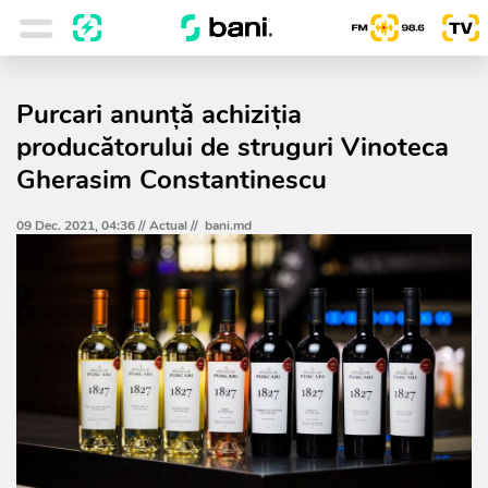
Purcari anunţă achiziţia
producătorului de struguri Vinoteca
Gherasim Constantinescu
09 Dec. 2021, 04:36 //
Actual
//
bani.md