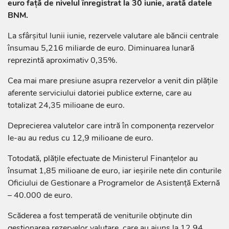
euro față de nivelul înregistrat la 30 iunie, arată datele
BNM.
La sfârșitul lunii iunie, rezervele valutare ale băncii centrale
însumau 5,216 miliarde de euro. Diminuarea lunară
reprezintă aproximativ 0,35%.
Cea mai mare presiune asupra rezervelor a venit din plățile
aferente serviciului datoriei publice externe, care au
totalizat 24,35 milioane de euro.
Deprecierea valutelor care intră în componența rezervelor
le-au au redus cu 12,9 milioane de euro.
Totodată, plățile efectuate de Ministerul Finanțelor au
însumat 1,85 milioane de euro, iar ieșirile nete din conturile
Oficiului de Gestionare a Programelor de Asistență Externă
– 40.000 de euro.
Scăderea a fost temperată de veniturile obținute din
gestionarea rezervelor valutare, care au ajuns la 12,94