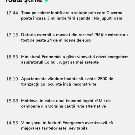
17:44
Taxa pe colete: Ioniță are o soluție prin care Guvernul
poate încasa 3 miliarde fără scandal: Nu jupuiți oaia
17:15
Datoria externă a mușcat din rezerve! Plățile externe au
fost de peste 24 de milioane de euro
16:53
Ministerul Economiei a găsit vinovatul crizei energetice:
aspiratorul! Colbul, rugat să mai aștepte
16:19
Apartamente vândute înainte să existe! 2500 de
tranzacții cu locuințe încă neconstruite
15:08
Moldova, în calea unui tsunami logistic! Mii de
camioane din Ucraina caută rute alternative
14:55
Vine șocul în facturi! Energocom avertizează că
majorarea tarifelor este inevitabilă