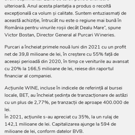
ulterioară. Anul acesta plantaţia a produs o recoltă
excepţională ca volum şi calitate. Suntem entuziasmaţi de
această achiziţie, întrucât nu este o regiune mai bună în
România pentru vinurile roşii decât Dealu Mare”, spune
Victor Bostan, Director General al Purcari Wineries.
Purcari a încheiat primele nouă luni din 2021 cu un profit
net de 39,8 milioane de lei, în creştere cu 55% faţă de
aceeaşi perioadă din 2020, în timp ce veniturile au avansat
cu 20% la 166,5 milioane de lei, reiese din raportul
financiar al companiei.
Acţiunile WINE, incluse în indicele de referinţă al bursei
locale, BET, au încheiat şedinţa de tranzacţionare de astăzi
cu un plus de 2,77%, pe tranzacţii de aproape 400.000 de
lei.
În 2021, acţiunile s-au apreciat cu 35%, la un rulaj de
142,1 milioane de lei. Capitalizarea ajunge la 594 de
milioane de lei, conform datelor BVB.