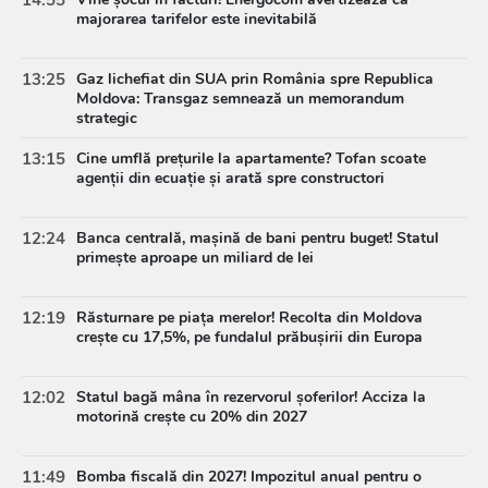
14:55
majorarea tarifelor este inevitabilă
13:25
Gaz lichefiat din SUA prin România spre Republica
Moldova: Transgaz semnează un memorandum
strategic
13:15
Cine umflă prețurile la apartamente? Tofan scoate
agenții din ecuație și arată spre constructori
12:24
Banca centrală, mașină de bani pentru buget! Statul
primește aproape un miliard de lei
12:19
Răsturnare pe piața merelor! Recolta din Moldova
crește cu 17,5%, pe fundalul prăbușirii din Europa
12:02
Statul bagă mâna în rezervorul șoferilor! Acciza la
motorină crește cu 20% din 2027
11:49
Bomba fiscală din 2027! Impozitul anual pentru o