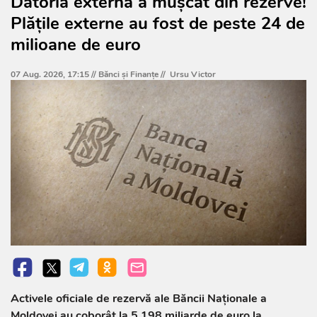
Datoria externă a mușcat din rezerve!
Plățile externe au fost de peste 24 de
milioane de euro
07 Aug. 2026, 17:15 //
Bănci şi Finanţe
//
Ursu Victor
Activele oficiale de rezervă ale Băncii Naționale a
Moldovei au coborât la 5,198 miliarde de euro la