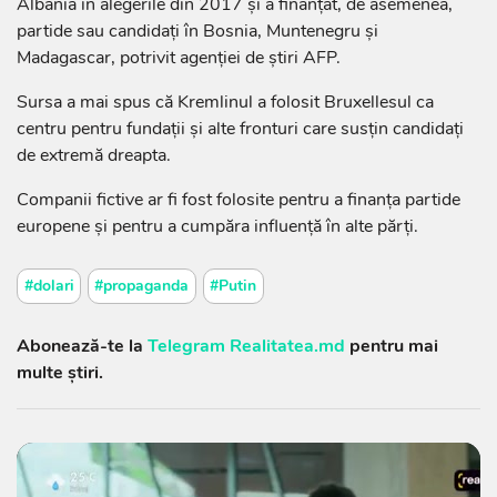
Albania în alegerile din 2017 şi a finanţat, de asemenea,
partide sau candidaţi în Bosnia, Muntenegru şi
Madagascar, potrivit agenţiei de ştiri AFP.
Sursa a mai spus că Kremlinul a folosit Bruxellesul ca
centru pentru fundaţii şi alte fronturi care susţin candidaţi
de extremă dreapta.
Companii fictive ar fi fost folosite pentru a finanţa partide
europene şi pentru a cumpăra influenţă în alte părţi.
#dolari
#propaganda
#Putin
Abonează-te la
Telegram Realitatea.md
pentru mai
multe știri.