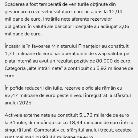
Scăderea a fost temperată de veniturile obținute din
gestionarea rezervelor valutare, care au ajuns la 12,94
milioane de euro. Intrările nete aferente rezervelor
obligatorii în valută ale băncilor licențiate au adăugat 3,06
milioane de euro.
Încasările în favoarea Ministerului Finanțelor au constituit
1,71 milioane de euro, iar operațiunile de swap valutar pe
piața internă au avut un rezultat pozitiv de 80.000 de euro.
Categoria „alte intrări nete” a contribuit cu 5,92 milioane de
euro.
În pofida reducerii din iulie, rezervele oficiale rămân cu
93,47 milioane de euro peste nivelul înregistrat la sfârșitul
anului 2025.
Activele externe nete au constituit 5,173 miliarde de euro
la 31 iulie, diminuându-se cu 18,34 milioane de euro într-o
singură lună. Comparativ cu sfârșitul anului trecut, acestea
sunt mai mari cu 98,44 milioane de euro.