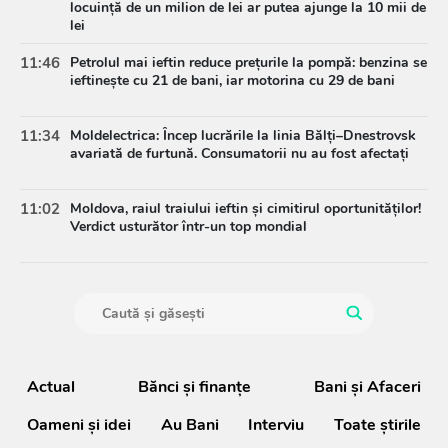
locuință de un milion de lei ar putea ajunge la 10 mii de
lei
11:46
Petrolul mai ieftin reduce prețurile la pompă: benzina se
ieftinește cu 21 de bani, iar motorina cu 29 de bani
11:34
Moldelectrica: Încep lucrările la linia Bălți–Dnestrovsk
avariată de furtună. Consumatorii nu au fost afectați
11:02
Moldova, raiul traiului ieftin și cimitirul oportunităților!
Verdict usturător într-un top mondial
Actual
Bănci şi finanţe
Bani și Afaceri
Oameni şi idei
Au Bani
Interviu
Toate știrile