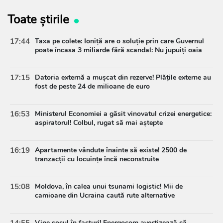
Toate știrile
17:44
Taxa pe colete: Ioniță are o soluție prin care Guvernul
poate încasa 3 miliarde fără scandal: Nu jupuiți oaia
17:15
Datoria externă a mușcat din rezerve! Plățile externe au
fost de peste 24 de milioane de euro
16:53
Ministerul Economiei a găsit vinovatul crizei energetice:
aspiratorul! Colbul, rugat să mai aștepte
16:19
Apartamente vândute înainte să existe! 2500 de
tranzacții cu locuințe încă neconstruite
15:08
Moldova, în calea unui tsunami logistic! Mii de
camioane din Ucraina caută rute alternative
Vine șocul în facturi! Energocom avertizează că