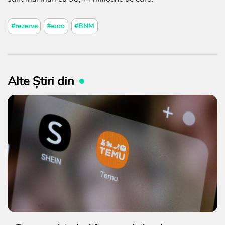
#rezerve
#euro
#BNM
Alte Știri din