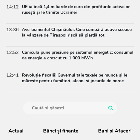
14:12
UE ia încă 1,4 miliarde de euro din profiturile activelor
rusești și le trimite Ucrainei
13:36
Avertismentul Chișinăului: Cine cumpără active scoase
la vânzare de Tiraspol riscă să piardă tot
12:52
Canicula pune presiune pe sistemul energetic: consumul
de energie a crescut cu 1 000 MWh
12:41
Revoluție fiscală! Guvernul taie taxele pe muncă și le
mărește pentru fumători, alcool și jocurile de noroc
Actual
Bănci şi finanţe
Bani și Afaceri