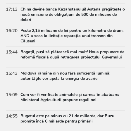
17:13
China devine banca Kazahstanului! Astana pregătește o
nouă emisiune de obligațiuni de 500 de milioane de
dolari
16:20
Peste 2,15 milioane de lei pentru un kilometru de drum.
AND a scos la licitație reparația unui tronson din
Căușeni
15:44
Bogații, puși să plătească mai mult! Noua propunere de
reformă fiscală după retragerea proiectului Guvernului
15:43
Moldova rămâne din nou fără suficientă lumină:
autoritățile vor apela la energia de avarie
15:09
Cum vor fi verificate animalele și carnea în abatoare:
Ministerul Agriculturii propune reguli noi
14:55
Bugetul este pe minus cu 21 de miliarde, dar Buzu
promite încă 6 miliarde pentru primării