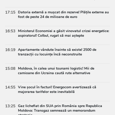
17:15
Datoria externă a mușcat din rezerve! Plățile externe au
fost de peste 24 de milioane de euro
16:53
Ministerul Economiei a găsit vinovatul crizei energetice:
aspiratorul! Colbul, rugat să mai aștepte
16:19
Apartamente vândute înainte să existe! 2500 de
tranzacții cu locuințe încă neconstruite
15:08
Moldova, în calea unui tsunami logistic! Mii de
camioane din Ucraina caută rute alternative
14:55
Vine șocul în facturi! Energocom avertizează că
majorarea tarifelor este inevitabilă
13:25
Gaz lichefiat din SUA prin România spre Republica
Moldova: Transgaz semnează un memorandum