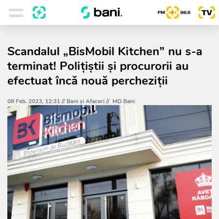
Scandalul „BisMobil Kitchen” nu s-a
terminat! Polițiștii și procurorii au
efectuat încă nouă percheziții
08 Feb. 2023, 12:31 //
Bani și Afaceri
//
MD Bani