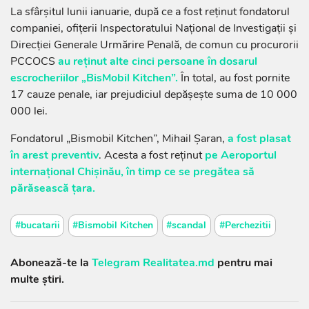
La sfârșitul lunii ianuarie, după ce a fost reținut fondatorul
companiei, ofițerii Inspectoratului Național de Investigații și
Direcției Generale Urmărire Penală, de comun cu procurorii
PCCOCS
au reținut alte cinci persoane în dosarul
escrocheriilor „BisMobil Kitchen”.
În total, au fost pornite
17 cauze penale, iar prejudiciul depășește suma de 10 000
000 lei.
Fondatorul „Bismobil Kitchen”, Mihail Șaran,
a fost plasat
în arest preventiv
. Acesta a fost reținut
pe Aeroportul
internațional Chișinău, în timp ce se pregătea să
părăsească țara.
#bucatarii
#Bismobil Kitchen
#scandal
#Perchezitii
Abonează-te la
Telegram Realitatea.md
pentru mai
multe știri.