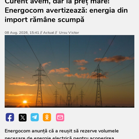
Curent avem, dar la preț mare!
Energocom avertizează: energia din
import rămâne scumpă
08 Aug. 2026, 15:41 //
Actual
//
Ursu Victor
Energocom anunță că a reușit să rezerve volumele
necesare de energie electrică pentru acoperirea