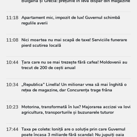
Bulgaria și Grecia: prețurile în leva dispar din magazine
11:18
Apartament mic, impozit de lux! Guvernul schimbă
regulile averii
11:08
Nici moartea nu mai scapă de taxe! Serviciile funerare
pierd scutirea locală
10:44
Țara care nu se mai trezește fără cafea! Moldovenii au
trecut de 200 de cești anual
10:34
„Republica” Linella! Un milionar vrea să mai înghită o
rețea de magazine, dar Concurența trage frâna
10:23
Motorina, transformată în lux? Majorarea accizei va lovi
agricultura, transporturile și buzunarele tuturor
17:44
Taxa pe colete: Ioniță are o soluție prin care Guvernul
poate încasa 3 miliarde fără scandal: Nu jupuiți oaia