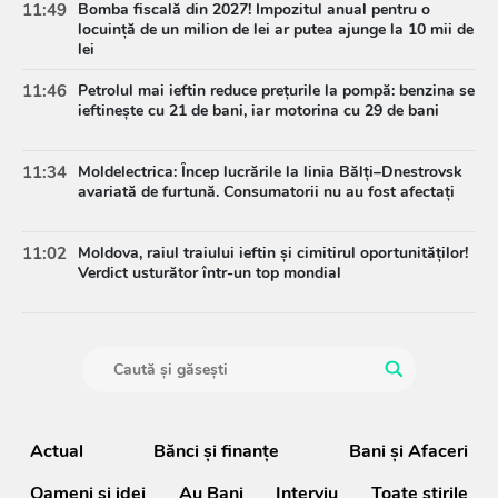
11:49
Bomba fiscală din 2027! Impozitul anual pentru o
locuință de un milion de lei ar putea ajunge la 10 mii de
lei
11:46
Petrolul mai ieftin reduce prețurile la pompă: benzina se
ieftinește cu 21 de bani, iar motorina cu 29 de bani
11:34
Moldelectrica: Încep lucrările la linia Bălți–Dnestrovsk
avariată de furtună. Consumatorii nu au fost afectați
11:02
Moldova, raiul traiului ieftin și cimitirul oportunităților!
Verdict usturător într-un top mondial
Actual
Bănci şi finanţe
Bani și Afaceri
Oameni şi idei
Au Bani
Interviu
Toate știrile