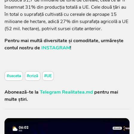
producă 91,7 de milioane de tone de cereale, ceea ce ar fi
însemnat 31% din producţia totală a UE. Cele două ţări au
în total o suprafaţă cultivată cu cereale de aproape 15
milioane de hectare, adică 27% din suprafaţa agricolă a UE
(52 mil. hectare), potrivit sursei citate anterior.
Pentru mai multă diversitate și comoditate, urmărește
contul nostru de
INSTAGRAM
!
#seceta
#criză
#UE
Abonează-te la
Telegram Realitatea.md
pentru mai
multe știri.