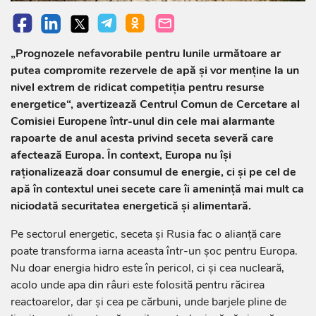
„Prognozele nefavorabile pentru lunile următoare ar
putea compromite rezervele de apă şi vor menţine la un
nivel extrem de ridicat competiţia pentru resurse
energetice“, avertizează Centrul Comun de Cercetare al
Comisiei Europene într-unul din cele mai alarmante
rapoarte de anul acesta privind seceta severă care
afectează Europa. În context, Europa nu îşi
raţionalizează doar consumul de energie, ci şi pe cel de
apă în contextul unei secete care îi ameninţă mai mult ca
niciodată secu­ritatea energetică şi alimentară.
Pe sectorul energetic, seceta şi Rusia fac o alianţă care
poate transforma iarna aceasta într-un şoc pentru Europa.
Nu doar energia hidro este în pericol, ci şi cea nucleară,
acolo unde apa din râuri este folosită pentru răcirea
reactoarelor, dar şi cea pe cărbuni, unde barjele pline de