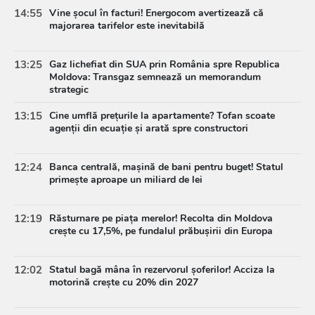
14:55
Vine șocul în facturi! Energocom avertizează că
majorarea tarifelor este inevitabilă
13:25
Gaz lichefiat din SUA prin România spre Republica
Moldova: Transgaz semnează un memorandum
strategic
13:15
Cine umflă prețurile la apartamente? Tofan scoate
agenții din ecuație și arată spre constructori
12:24
Banca centrală, mașină de bani pentru buget! Statul
primește aproape un miliard de lei
12:19
Răsturnare pe piața merelor! Recolta din Moldova
crește cu 17,5%, pe fundalul prăbușirii din Europa
12:02
Statul bagă mâna în rezervorul șoferilor! Acciza la
motorină crește cu 20% din 2027