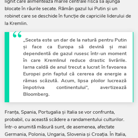
lignit care alimentează marile centrale riscă să ajungă
blocate în râurile secate. Rămân gazul lui Putin şi un
robinet care se deschide în funcţie de capriciile liderului de
la Kremlin.
„Seceta este un dar de la natură pentru Putin
şi face ca Europa să devină şi mai
dependentă de gazul rusesc într-un moment
în care Kremlinul reduce drastic livrările.
Iarna caldă de anul trecut a lucrat în favoarea
Europei prin faptul că cererea de energie a
rămas scăzută. Acum, lipsa ploilor lucrează
împotriva continentului“, avertizează
Bloomberg.
Franţa, Spania, Portugalia şi Italia se vor confrunta,
probabil, cu această scădere a randa­mentului culturilor.
Într-o anumită măsură sunt, de asemenea, afectate
Germania, Polonia, Ungaria, Slovenia şi Croaţia. În Italia,