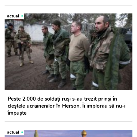
actual
Peste 2.000 de soldați ruși s-au trezit prinși în
cleștele ucrainenilor în Herson. Îi implorau să nu-i
împuște
actual