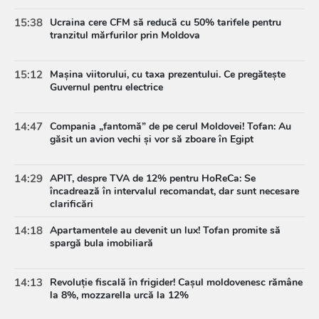
15:38
Ucraina cere CFM să reducă cu 50% tarifele pentru
tranzitul mărfurilor prin Moldova
15:12
Mașina viitorului, cu taxa prezentului. Ce pregătește
Guvernul pentru electrice
14:47
Compania „fantomă” de pe cerul Moldovei! Tofan: Au
găsit un avion vechi și vor să zboare în Egipt
14:29
APIT, despre TVA de 12% pentru HoReCa: Se
încadrează în intervalul recomandat, dar sunt necesare
clarificări
14:18
Apartamentele au devenit un lux! Tofan promite să
spargă bula imobiliară
14:13
Revoluție fiscală în frigider! Cașul moldovenesc rămâne
la 8%, mozzarella urcă la 12%