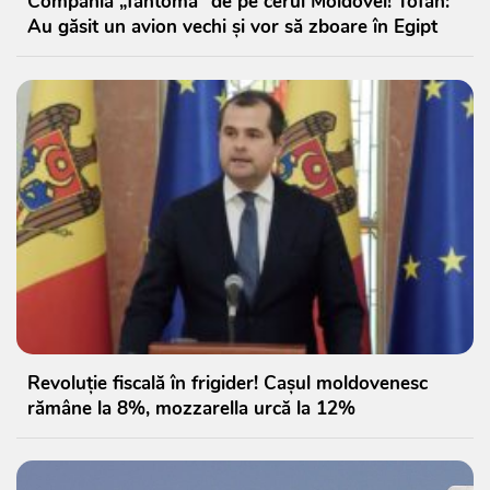
Compania „fantomă” de pe cerul Moldovei! Tofan:
Au găsit un avion vechi și vor să zboare în Egipt
Revoluție fiscală în frigider! Cașul moldovenesc
rămâne la 8%, mozzarella urcă la 12%