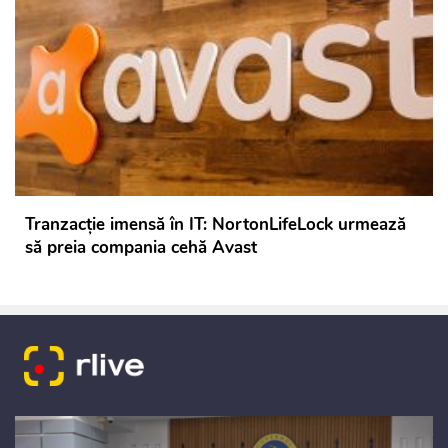
Tranzacție imensă în IT: NortonLifeLock urmează
să preia compania cehă Avast