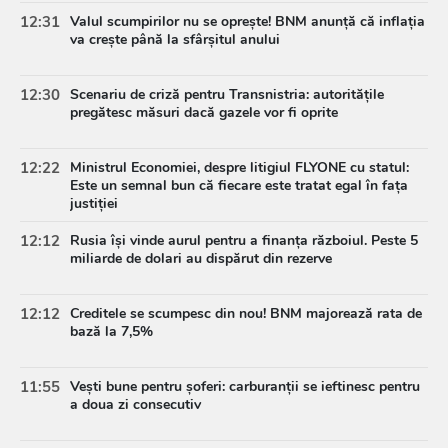
12:31
Valul scumpirilor nu se oprește! BNM anunță că inflația
va crește până la sfârșitul anului
12:30
Scenariu de criză pentru Transnistria: autoritățile
pregătesc măsuri dacă gazele vor fi oprite
12:22
Ministrul Economiei, despre litigiul FLYONE cu statul:
Este un semnal bun că fiecare este tratat egal în fața
justiției
12:12
Rusia își vinde aurul pentru a finanța războiul. Peste 5
miliarde de dolari au dispărut din rezerve
12:12
Creditele se scumpesc din nou! BNM majorează rata de
bază la 7,5%
11:55
Vești bune pentru șoferi: carburanții se ieftinesc pentru
a doua zi consecutiv