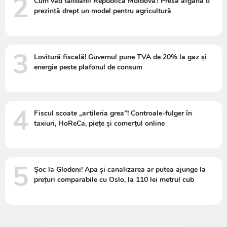
2
Cum văd talibanii Republica Moldova? Presa afgană o
prezintă drept un model pentru agricultură
3
Lovitură fiscală! Guvernul pune TVA de 20% la gaz și
energie peste plafonul de consum
4
Fiscul scoate „artileria grea”! Controale-fulger în
taxiuri, HoReCa, piețe și comerțul online
5
Șoc la Glodeni! Apa și canalizarea ar putea ajunge la
prețuri comparabile cu Oslo, la 110 lei metrul cub