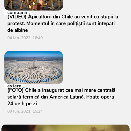
companii
(VIDEO) Apicultorii din Chile au venit cu stupii la
protest. Momentul în care polițiștii sunt înțepați
de albine
04 Ian. 2022, 16:49
extern
(FOTO) Chile a inaugurat cea mai mare centrală
solară termică din America Latină. Poate opera
24 de h pe zi
09 Iun. 2021, 15:24