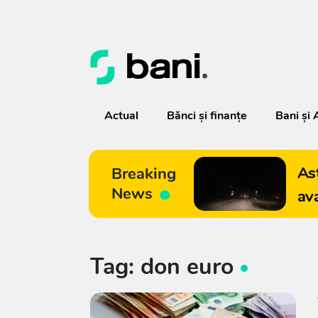
Actual
Bănci şi finanţe
Bani și 
As
Breaking
News
av
Tag: don euro