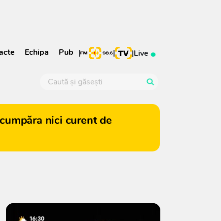
acte
Echipa
Pub
|
|
|
Live
cumpăra nici curent de