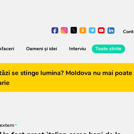
Cont
Afaceri
Oameni şi idei
Interviu
Toate știrile
tăzi se stinge lumina? Moldova nu mai poate 
arie
extern