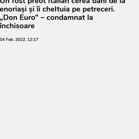
Un fost preot italian cerea bani de la
enoriași și îi cheltuia pe petreceri.
„Don Euro” – condamnat la
închisoare
04 Feb. 2022, 12:17