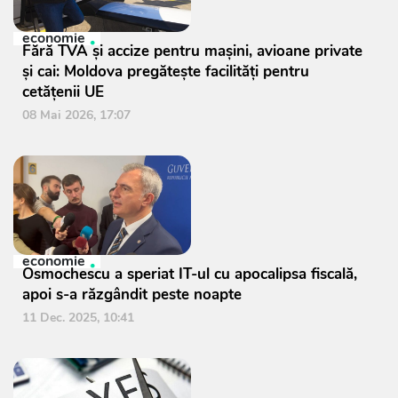
economie
Fără TVA și accize pentru mașini, avioane private
și cai: Moldova pregătește facilități pentru
cetățenii UE
08 Mai 2026, 17:07
economie
Osmochescu a speriat IT-ul cu apocalipsa fiscală,
apoi s-a răzgândit peste noapte
11 Dec. 2025, 10:41