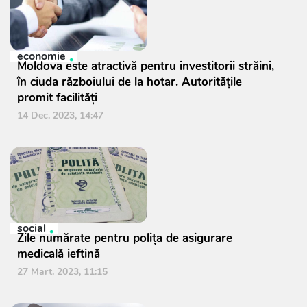
economie
Moldova este atractivă pentru investitorii străini,
în ciuda războiului de la hotar. Autoritățile
promit facilități
14 Dec. 2023, 14:47
social
Zile numărate pentru polița de asigurare
medicală ieftină
27 Mart. 2023, 11:15