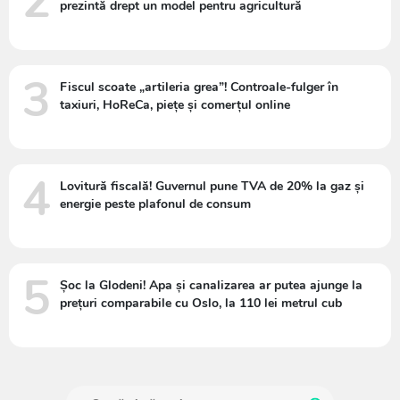
2
prezintă drept un model pentru agricultură
3
Fiscul scoate „artileria grea”! Controale-fulger în
taxiuri, HoReCa, piețe și comerțul online
4
Lovitură fiscală! Guvernul pune TVA de 20% la gaz și
energie peste plafonul de consum
5
Șoc la Glodeni! Apa și canalizarea ar putea ajunge la
prețuri comparabile cu Oslo, la 110 lei metrul cub