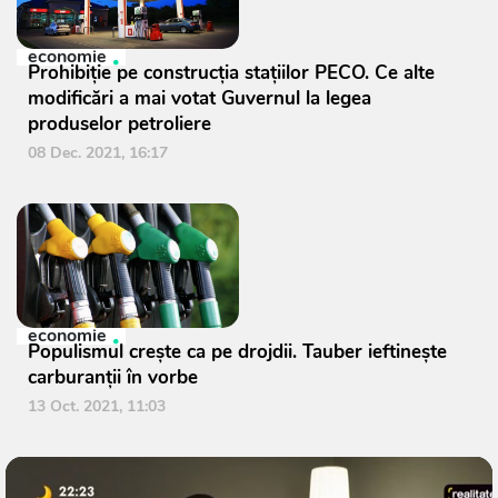
economie
Prohibiție pe construcția stațiilor PECO. Ce alte
modificări a mai votat Guvernul la legea
produselor petroliere
08 Dec. 2021, 16:17
economie
Populismul crește ca pe drojdii. Tauber ieftinește
carburanții în vorbe
13 Oct. 2021, 11:03