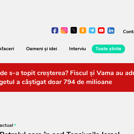
Cont
Afaceri
Oameni şi idei
Interviu
Toate știrile
de s-a topit creșterea? Fiscul și Vama au adu
getul a câștigat doar 794 de milioane
actual