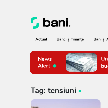
Actual
Bănci şi finanţe
Bani și 
Un
News
Alert
bu
Tag: tensiuni