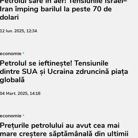
Petrolul sare în aer! Tensiunile Israel–
Iran împing barilul la peste 70 de
dolari
12 Iun. 2025, 12:34
economie
Petrolul se ieftinește! Tensiunile
dintre SUA și Ucraina zdruncină piața
globală
04 Mart. 2025, 14:18
economie
Prețurile petrolului au avut cea mai
mare creștere săptămânală din ultimii