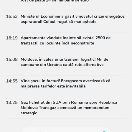
fost de peste 24 de milioane de euro
16:53
Ministerul Economiei a găsit vinovatul crizei energetice:
aspiratorul! Colbul, rugat să mai aștepte
16:19
Apartamente vândute înainte să existe! 2500 de
tranzacții cu locuințe încă neconstruite
15:08
Moldova, în calea unui tsunami logistic! Mii de
camioane din Ucraina caută rute alternative
14:55
Vine șocul în facturi! Energocom avertizează că
majorarea tarifelor este inevitabilă
13:25
Gaz lichefiat din SUA prin România spre Republica
Moldova: Transgaz semnează un memorandum
strategic