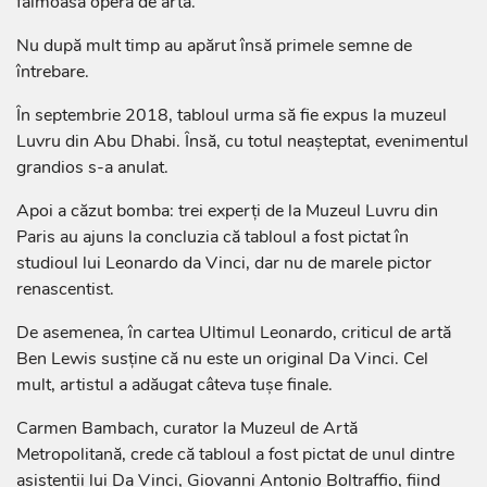
faimoasă opera de artă.
Nu după mult timp au apărut însă primele semne de
întrebare.
În septembrie 2018, tabloul urma să fie expus la muzeul
Luvru din Abu Dhabi. Însă, cu totul neașteptat, evenimentul
grandios s-a anulat.
Apoi a căzut bomba: trei experți de la Muzeul Luvru din
Paris au ajuns la concluzia că tabloul a fost pictat în
studioul lui Leonardo da Vinci, dar nu de marele pictor
renascentist.
De asemenea, în cartea Ultimul Leonardo, criticul de artă
Ben Lewis susține că nu este un original Da Vinci. Cel
mult, artistul a adăugat câteva tușe finale.
Carmen Bambach, curator la Muzeul de Artă
Metropolitană, crede că tabloul a fost pictat de unul dintre
asistenții lui Da Vinci, Giovanni Antonio Boltraffio, fiind