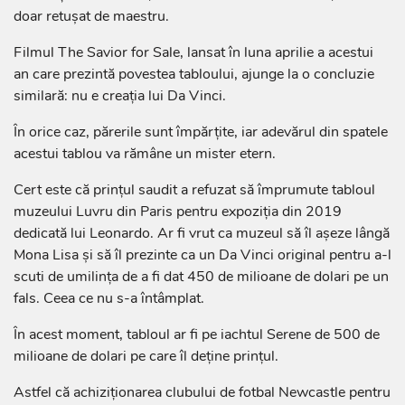
doar retușat de maestru.
Filmul The Savior for Sale, lansat în luna aprilie a acestui
an care prezintă povestea tabloului, ajunge la o concluzie
similară: nu e creația lui Da Vinci.
În orice caz, părerile sunt împărțite, iar adevărul din spatele
acestui tablou va rămâne un mister etern.
Cert este că prințul saudit a refuzat să împrumute tabloul
muzeului Luvru din Paris pentru expoziția din 2019
dedicată lui Leonardo. Ar fi vrut ca muzeul să îl așeze lângă
Mona Lisa și să îl prezinte ca un Da Vinci original pentru a-l
scuti de umilința de a fi dat 450 de milioane de dolari pe un
fals. Ceea ce nu s-a întâmplat.
În acest moment, tabloul ar fi pe iachtul Serene de 500 de
milioane de dolari pe care îl deține prințul.
Astfel că achiziționarea clubului de fotbal Newcastle pentru