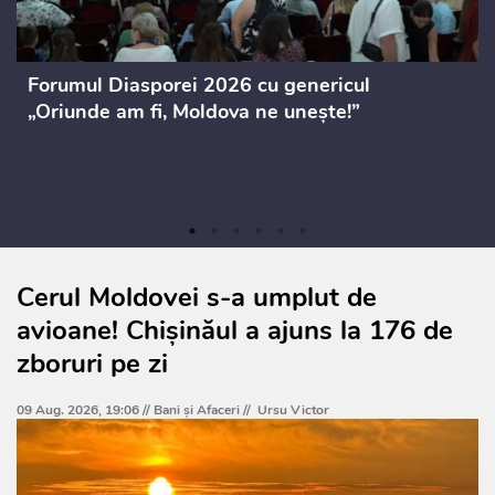
Forumul Diasporei 2026 cu genericul
„Oriunde am fi, Moldova ne unește!”
Cerul Moldovei s-a umplut de
avioane! Chișinăul a ajuns la 176 de
zboruri pe zi
09 Aug. 2026, 19:06 //
Bani și Afaceri
//
Ursu Victor