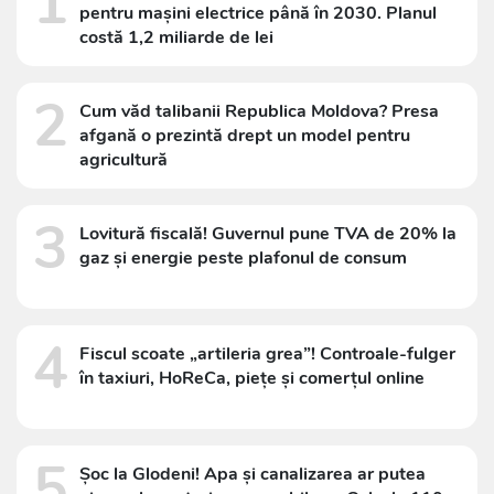
1
pentru mașini electrice până în 2030. Planul
costă 1,2 miliarde de lei
2
Cum văd talibanii Republica Moldova? Presa
afgană o prezintă drept un model pentru
agricultură
3
Lovitură fiscală! Guvernul pune TVA de 20% la
gaz și energie peste plafonul de consum
4
Fiscul scoate „artileria grea”! Controale-fulger
în taxiuri, HoReCa, piețe și comerțul online
5
Șoc la Glodeni! Apa și canalizarea ar putea