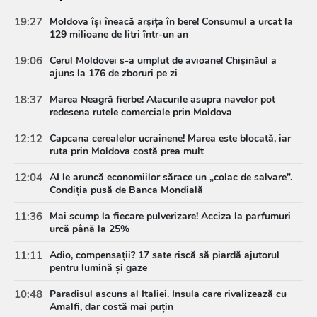
19:27
Moldova își îneacă arșița în bere! Consumul a urcat la
129 milioane de litri într-un an
19:06
Cerul Moldovei s-a umplut de avioane! Chișinăul a
ajuns la 176 de zboruri pe zi
18:37
Marea Neagră fierbe! Atacurile asupra navelor pot
redesena rutele comerciale prin Moldova
12:12
Capcana cerealelor ucrainene! Marea este blocată, iar
ruta prin Moldova costă prea mult
12:04
AI le aruncă economiilor sărace un „colac de salvare”.
Condiția pusă de Banca Mondială
11:36
Mai scump la fiecare pulverizare! Acciza la parfumuri
urcă până la 25%
11:11
Adio, compensații? 17 sate riscă să piardă ajutorul
pentru lumină și gaze
10:48
Paradisul ascuns al Italiei. Insula care rivalizează cu
Amalfi, dar costă mai puțin