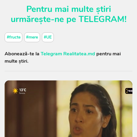
Pentru mai multe știri
urmărește-ne pe
TELEGRAM
!
#fructe
#mere
#UE
Abonează-te la
Telegram Realitatea.md
pentru mai
multe știri.