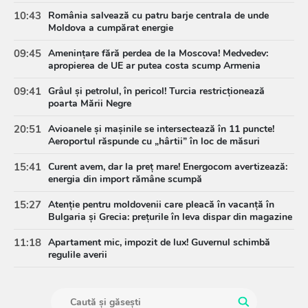
10:43
România salvează cu patru barje centrala de unde
Moldova a cumpărat energie
09:45
Amenințare fără perdea de la Moscova! Medvedev:
apropierea de UE ar putea costa scump Armenia
09:41
Grâul și petrolul, în pericol! Turcia restricționează
poarta Mării Negre
20:51
Avioanele și mașinile se intersectează în 11 puncte!
Aeroportul răspunde cu „hârtii” în loc de măsuri
15:41
Curent avem, dar la preț mare! Energocom avertizează:
energia din import rămâne scumpă
15:27
Atenție pentru moldovenii care pleacă în vacanță în
Bulgaria și Grecia: prețurile în leva dispar din magazine
11:18
Apartament mic, impozit de lux! Guvernul schimbă
regulile averii