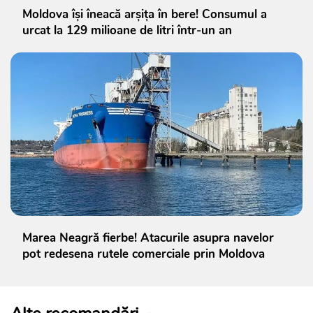
Moldova își îneacă arșița în bere! Consumul a
urcat la 129 milioane de litri într-un an
Marea Neagră fierbe! Atacurile asupra navelor
pot redesena rutele comerciale prin Moldova