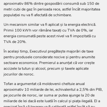
aproximativ 86% dintre gospodării consumă sub 150 de
metri cubi de gaz în perioada rece, astfel încât majoritatea
populației nu va fi afectată de schimbare.
Un mecanism similar va fi aplicat și la energia electrică.
Primii 100 kWh vor rămâne taxați cu TVA de 0%, iar
energia consumată peste acest nivel va fi impozitată cu
TVA de 20%.
În același timp, Executivul pregătește majorări de taxe
pentru produsele considerate nocive și pentru anumite
sectoare economice. Premierul a anunțat că vor crește
accizele la tutun și alcool, precum și taxele aplicate
jocurilor de noroc.
Tofan a argumentat că moldovenii cheltuie anual
aproximativ 10 miliarde de lei, echivalentul a 2,5% din PIB,
pe jocurile de noroc, iar suma ar putea ajunge la 20 de
miliarde de lei dacă este luată în calcul și piața ilegală. El a
precizat însă că taxarea va fi calibrată astfel încât să nu