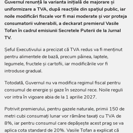
Guvernul renunță la varianta inițială de majorare și
uniformizare a TVA, după reacțiile din spațiul public, iar
noile modificări fiscale vor fi mai moderate și vor proteja
consumatorii vulnerabili, a deckarat premierul Vasile
Tofan în cadrul emisiunii Secretele Puterii de la Jurnal
TV.
Șeful Executivului a precizat că TVA redus va fi menținut
pentru alimentele de bază, precum pâinea, laptele,
legumele, fructele și cartofii, iar modificările vor fi
introduse gradual.
Totodată, Guvernul nu va modifica regimul fiscal pentru
consumul de energie și gaze în sezonul rece. Noile reguli
vor intra în vigoare abia de la 1 aprilie 2027.
Potrivit premierului, pentru gazele naturale, primii 150 de
metri cubi consumați lunar vor rămâne taxați cu TVA de
8%, iar pentru consumul care depășește acest prag se va
aplica cota standard de 20%. Vasile Tofan a explicat că