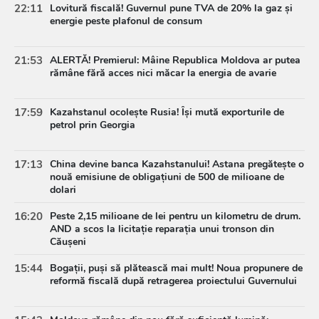
22:11
Lovitură fiscală! Guvernul pune TVA de 20% la gaz și
energie peste plafonul de consum
21:53
ALERTĂ! Premierul: Mâine Republica Moldova ar putea
rămâne fără acces nici măcar la energia de avarie
17:59
Kazahstanul ocolește Rusia! Își mută exporturile de
petrol prin Georgia
17:13
China devine banca Kazahstanului! Astana pregătește o
nouă emisiune de obligațiuni de 500 de milioane de
dolari
16:20
Peste 2,15 milioane de lei pentru un kilometru de drum.
AND a scos la licitație reparația unui tronson din
Căușeni
15:44
Bogații, puși să plătească mai mult! Noua propunere de
reformă fiscală după retragerea proiectului Guvernului