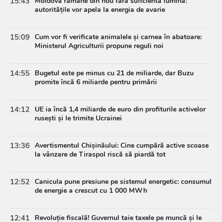
15:43
Moldova rămâne din nou fără suficientă lumină:
autoritățile vor apela la energia de avarie
15:09
Cum vor fi verificate animalele și carnea în abatoare:
Ministerul Agriculturii propune reguli noi
14:55
Bugetul este pe minus cu 21 de miliarde, dar Buzu
promite încă 6 miliarde pentru primării
14:12
UE ia încă 1,4 miliarde de euro din profiturile activelor
rusești și le trimite Ucrainei
13:36
Avertismentul Chișinăului: Cine cumpără active scoase
la vânzare de Tiraspol riscă să piardă tot
12:52
Canicula pune presiune pe sistemul energetic: consumul
de energie a crescut cu 1 000 MWh
12:41
Revoluție fiscală! Guvernul taie taxele pe muncă și le