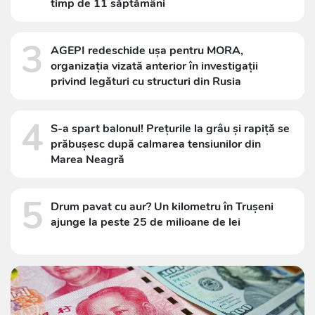
timp de 11 săptămâni
3
AGEPI redeschide ușa pentru MORA,
organizația vizată anterior în investigații
privind legături cu structuri din Rusia
4
S-a spart balonul! Prețurile la grâu și rapiță se
prăbușesc după calmarea tensiunilor din
Marea Neagră
5
Drum pavat cu aur? Un kilometru în Trușeni
ajunge la peste 25 de milioane de lei