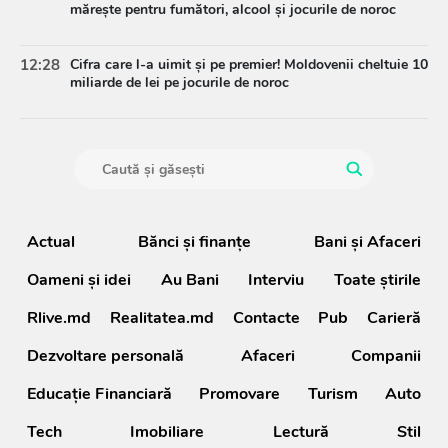
mărește pentru fumători, alcool și jocurile de noroc
12:28
Cifra care l-a uimit și pe premier! Moldovenii cheltuie 10
miliarde de lei pe jocurile de noroc
Actual
Bănci şi finanţe
Bani și Afaceri
Oameni şi idei
Au Bani
Interviu
Toate știrile
Rlive.md
Realitatea.md
Contacte
Pub
Carieră
Dezvoltare personală
Afaceri
Companii
Educație Financiară
Promovare
Turism
Auto
Tech
Imobiliare
Lectură
Stil