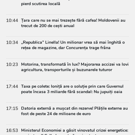
pierd scutirea locală
10:44
Țara care nu se mai trezește fără cafea! Moldovenii au
trecut de 200 de cești anual
10:34
„Republica” Linella! Un milionar vrea să mai înghită o
rețea de magazine, dar Concurența trage frâna
10:23
Motorina, transformată în lux? Majorarea accizei va lovi
agricultura, transporturile și buzunarele tuturor
17:44
Taxa pe colete: Ioniță are o soluție prin care Guvernul
poate încasa 3 miliarde fără scandal: Nu jupuiți oaia
17:15
Datoria externă a mușcat din rezerve! Plățile externe au
fost de peste 24 de milioane de euro
16:53
Ministerul Economiei a găsit vinovatul crizei energetice: