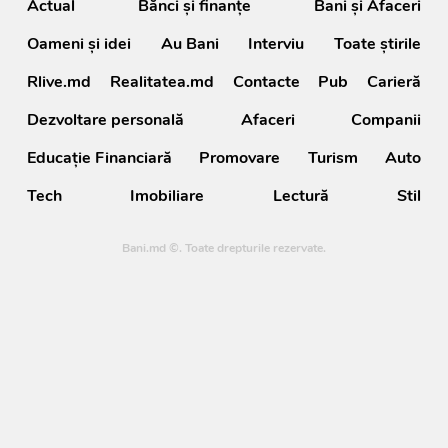
Actual
Bănci şi finanţe
Bani și Afaceri
Oameni şi idei
Au Bani
Interviu
Toate știrile
Rlive.md
Realitatea.md
Contacte
Pub
Carieră
Dezvoltare personală
Afaceri
Companii
Educație Financiară
Promovare
Turism
Auto
Tech
Imobiliare
Lectură
Stil
Bani.md ©. Toate drepturile rezervate.