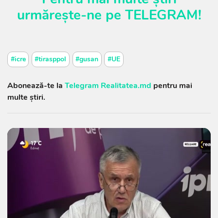
urmărește-ne pe
TELEGRAM
!
#icre
#tirasppol
#gusan
#UE
Abonează-te la
Telegram Realitatea.md
pentru mai
multe știri.