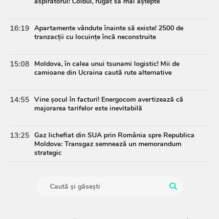
aspiratorul! Colbul, rugat să mai aștepte
16:19
Apartamente vândute înainte să existe! 2500 de
tranzacții cu locuințe încă neconstruite
15:08
Moldova, în calea unui tsunami logistic! Mii de
camioane din Ucraina caută rute alternative
14:55
Vine șocul în facturi! Energocom avertizează că
majorarea tarifelor este inevitabilă
13:25
Gaz lichefiat din SUA prin România spre Republica
Moldova: Transgaz semnează un memorandum
strategic