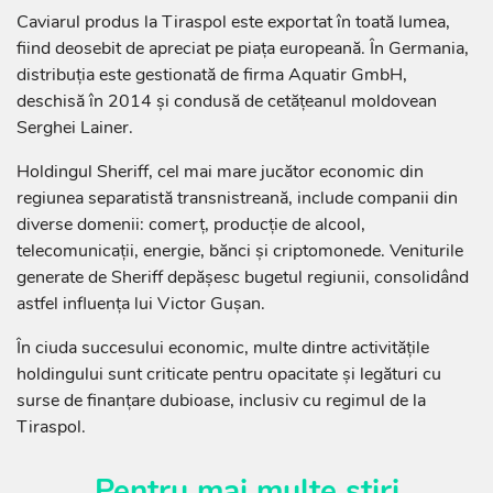
Caviarul produs la Tiraspol este exportat în toată lumea,
fiind deosebit de apreciat pe piața europeană. În Germania,
distribuția este gestionată de firma Aquatir GmbH,
deschisă în 2014 și condusă de cetățeanul moldovean
Serghei Lainer.
Holdingul Sheriff, cel mai mare jucător economic din
regiunea separatistă transnistreană, include companii din
diverse domenii: comerț, producție de alcool,
telecomunicații, energie, bănci și criptomonede. Veniturile
generate de Sheriff depășesc bugetul regiunii, consolidând
astfel influența lui Victor Gușan.
În ciuda succesului economic, multe dintre activitățile
holdingului sunt criticate pentru opacitate și legături cu
surse de finanțare dubioase, inclusiv cu regimul de la
Tiraspol.
Pentru mai multe știri