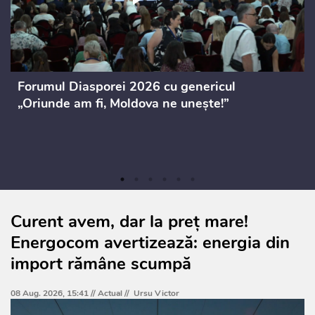
Forumul Diasporei 2026 cu genericul
„Oriunde am fi, Moldova ne unește!”
Curent avem, dar la preț mare!
Energocom avertizează: energia din
import rămâne scumpă
08 Aug. 2026, 15:41 //
Actual
//
Ursu Victor