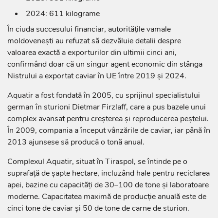
2024: 611 kilograme
În ciuda succesului financiar, autoritățile vamale
moldovenești au refuzat să dezvăluie detalii despre
valoarea exactă a exporturilor din ultimii cinci ani,
confirmând doar că un singur agent economic din stânga
Nistrului a exportat caviar în UE între 2019 și 2024.
Aquatir a fost fondată în 2005, cu sprijinul specialistului
german în sturioni Dietmar Firzlaff, care a pus bazele unui
complex avansat pentru creșterea și reproducerea peștelui.
În 2009, compania a început vânzările de caviar, iar până în
2013 ajunsese să producă o tonă anual.
Complexul Aquatir, situat în Tiraspol, se întinde pe o
suprafață de șapte hectare, incluzând hale pentru reciclarea
apei, bazine cu capacități de 30–100 de tone și laboratoare
moderne. Capacitatea maximă de producție anuală este de
cinci tone de caviar și 50 de tone de carne de sturion.